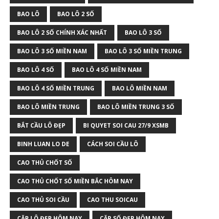
BAO LÔ
BAO LÔ 2 SỐ
BAO LÔ 2 SỐ CHÍNH XÁC NHẤT
BAO LÔ 3 SỐ
BAO LÔ 3 SỐ MIỀN NAM
BAO LÔ 3 SỐ MIỀN TRUNG
BAO LÔ 4 SỐ
BAO LÔ 4 SỐ MIỀN NAM
BAO LÔ 4 SỐ MIỀN TRUNG
BAO LÔ MIỀN NAM
BAO LÔ MIỀN TRUNG
BAO LÔ MIỀN TRUNG 3 SỐ
BẮT CẦU LÔ ĐẸP
BI QUYET SOI CAU 27/9 XSMB
BINH LUAN LO DE
CÁCH SOI CẦU LÔ
CAO THỦ CHỐT SỐ
CAO THỦ CHỐT SỐ MIỀN BẮC HÔM NAY
CAO THỦ SOI CẦU
CAO THU SOICAU
CẶP LÔ ĐẸP HÔM NAY
CẶP SỐ ĐẸP HÔM NAY