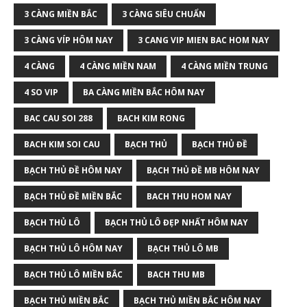
3 CÀNG MIỀN BẮC
3 CÀNG SIÊU CHUẨN
3 CÀNG VÍP HÔM NAY
3 CANG VIP MIEN BAC HOM NAY
4 CÀNG
4 CÀNG MIỀN NAM
4 CÀNG MIỀN TRUNG
4 SO VIP
BA CÀNG MIỀN BẮC HÔM NAY
BAC CAU SOI 288
BACH KIM RONG
BACH KIM SOI CAU
BẠCH THỦ
BẠCH THỦ ĐỀ
BẠCH THỦ ĐỀ HÔM NAY
BẠCH THỦ ĐỀ MB HÔM NAY
BẠCH THỦ ĐỀ MIỀN BẮC
BACH THU HOM NAY
BẠCH THỦ LÔ
BẠCH THỦ LÔ ĐẸP NHẤT HÔM NAY
BẠCH THỦ LÔ HÔM NAY
BẠCH THỦ LÔ MB
BẠCH THỦ LÔ MIỀN BẮC
BACH THU MB
BẠCH THỦ MIỀN BẮC
BẠCH THỦ MIỀN BẮC HÔM NAY