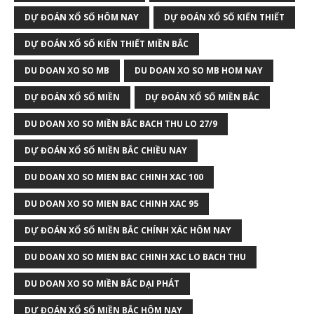
DỰ ĐOÁN XỔ SỐ HÔM NAY
DỰ ĐOÁN XỔ SỐ KIẾN THIẾT
DỰ ĐOÁN XỔ SỐ KIẾN THIẾT MIỀN BẮC
DU DOAN XO SO MB
DU DOAN XO SO MB HOM NAY
DỰ ĐOÁN XỔ SỐ MIỀN
DỰ ĐOÁN XỔ SỐ MIỀN BẮC
DU DOAN XO SO MIỀN BẮC BACH THU LO 27/9
DỰ ĐOÁN XỔ SỐ MIỀN BẮC CHIỀU NAY
DU DOAN XO SO MIEN BAC CHINH XAC 100
DU DOAN XO SO MIEN BAC CHINH XAC 95
DỰ ĐOÁN XỔ SỐ MIỀN BẮC CHÍNH XÁC HÔM NAY
DU DOAN XO SO MIEN BAC CHINH XAC LO BACH THU
DU DOAN XO SO MIỀN BẮC DẠI PHÁT
DỰ ĐOÁN XỔ SỐ MIỀN BẮC HÔM NAY