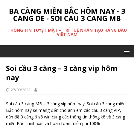
BA CÀNG MIỀN BẮC HÔM NAY - 3
CANG DE - SOI CAU 3 CANG MB
THÔNG TIN TUYỆT MẬT – TRÍ TUỆ NHÂN TẠO HÀNG ĐẦU
VIỆT NAM
Soi cầu 3 càng – 3 càng vip hôm
nay
27/09/2022
Soi cầu 3 càng MB – 3 càng vip hôm nay. Soi cầu 3 càng miền
Bắc hôm nay sẽ mang đến cho anh em các cầu 3 càng VIP,
dàn đề 3 càng 6 số win cùng các thông tin thống kê về 3 càng
miền Bắc chính xác và hoàn toàn miễn phí 100%