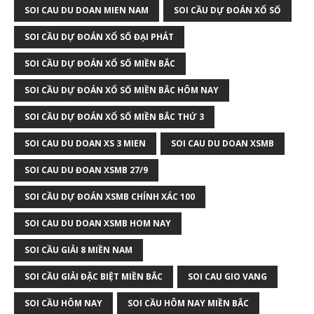
SOI CAU DU DOAN MIEN NAM
SOI CẦU DỰ ĐOÁN XỔ SỐ
SOI CẦU DỰ ĐOÁN XỔ SỐ ĐẠI PHÁT
SOI CẦU DỰ ĐOÁN XỔ SỐ MIỀN BẮC
SOI CẦU DỰ ĐOÁN XỔ SỐ MIỀN BẮC HÔM NAY
SOI CẦU DỰ ĐOÁN XỔ SỐ MIỀN BẮC THỨ 3
SOI CAU DU DOAN XS 3 MIEN
SOI CAU DU DOAN XSMB
SOI CAU DU ĐOAN XSMB 27/9
SOI CẦU DỰ ĐOÁN XSMB CHÍNH XÁC 100
SOI CAU DU DOAN XSMB HOM NAY
SOI CẦU GIẢI 8 MIỀN NAM
SOI CẦU GIẢI ĐẶC BIỆT MIỀN BẮC
SOI CAU GIO VANG
SOI CẦU HÔM NAY
SOI CẦU HÔM NAY MIỀN BẮC