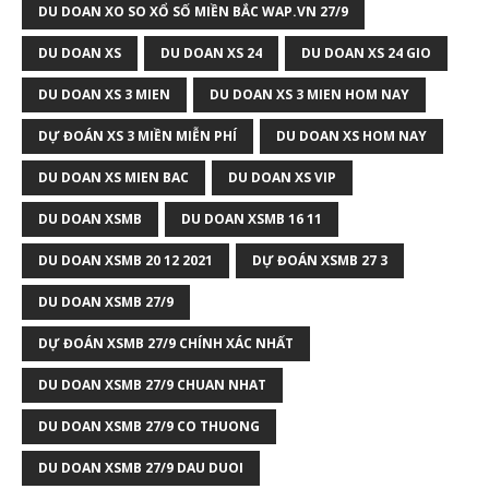
DU DOAN XO SO XỔ SỐ MIỀN BẮC WAP.VN 27/9
DU DOAN XS
DU DOAN XS 24
DU DOAN XS 24 GIO
DU DOAN XS 3 MIEN
DU DOAN XS 3 MIEN HOM NAY
DỰ ĐOÁN XS 3 MIỀN MIỄN PHÍ
DU DOAN XS HOM NAY
DU DOAN XS MIEN BAC
DU DOAN XS VIP
DU DOAN XSMB
DU DOAN XSMB 16 11
DU DOAN XSMB 20 12 2021
DỰ ĐOÁN XSMB 27 3
DU DOAN XSMB 27/9
DỰ ĐOÁN XSMB 27/9 CHÍNH XÁC NHẤT
DU DOAN XSMB 27/9 CHUAN NHAT
DU DOAN XSMB 27/9 CO THUONG
DU DOAN XSMB 27/9 DAU DUOI