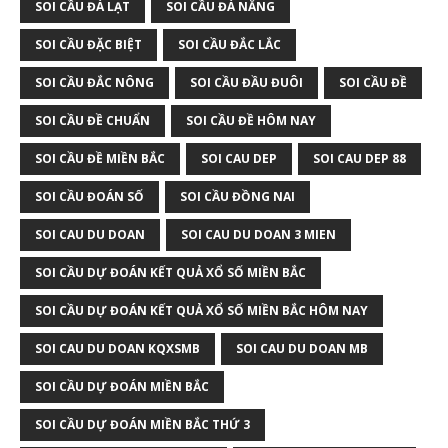
SOI CẦU ĐÀ LẠT
SOI CẦU ĐÀ NẴNG
SOI CẦU ĐẶC BIỆT
SOI CẦU ĐẮC LẮC
SOI CẦU ĐẮC NÔNG
SOI CẦU ĐẦU ĐUÔI
SOI CẦU ĐỀ
SOI CẦU ĐỀ CHUẨN
SOI CẦU ĐỀ HÔM NAY
SOI CẦU ĐỀ MIỀN BẮC
SOI CAU DEP
SOI CAU DEP 88
SOI CẦU ĐOÁN SỐ
SOI CẦU ĐỒNG NAI
SOI CAU DU DOAN
SOI CAU DU DOAN 3 MIEN
SOI CẦU DỰ ĐOÁN KẾT QUẢ XỔ SỐ MIỀN BẮC
SOI CẦU DỰ ĐOÁN KẾT QUẢ XỔ SỐ MIỀN BẮC HÔM NAY
SOI CAU DU DOAN KQXSMB
SOI CAU DU DOAN MB
SOI CẦU DỰ ĐOÁN MIỀN BẮC
SOI CẦU DỰ ĐOÁN MIỀN BẮC THỨ 3