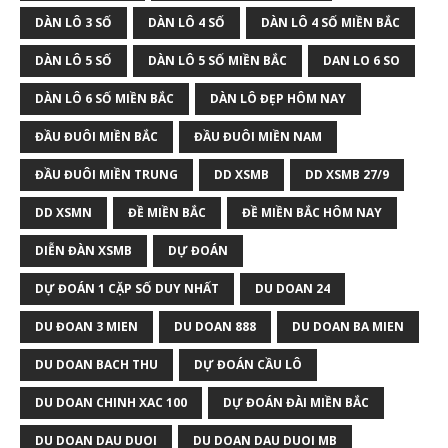
DÀN LÔ 3 SỐ
DÀN LÔ 4 SỐ
DÀN LÔ 4 SỐ MIỀN BẮC
DÀN LÔ 5 SỐ
DÀN LÔ 5 SỐ MIỀN BẮC
DAN LO 6 SO
DÀN LÔ 6 SỐ MIỀN BẮC
DÀN LÔ ĐẸP HÔM NAY
ĐẦU ĐUÔI MIỀN BẮC
ĐẦU ĐUÔI MIỀN NAM
ĐẦU ĐUÔI MIỀN TRUNG
DD XSMB
DD XSMB 27/9
DD XSMN
ĐỀ MIỀN BẮC
ĐỀ MIỀN BẮC HÔM NAY
DIỄN ĐÀN XSMB
DỰ ĐOÁN
DỰ ĐOÁN 1 CẶP SỐ DUY NHẤT
DU DOAN 24
DU ĐOAN 3 MIEN
DU DOAN 888
DU DOAN BA MIEN
DU DOAN BACH THU
DỰ ĐOÁN CẦU LÔ
DU DOAN CHINH XAC 100
DỰ ĐOÁN ĐÀI MIỀN BẮC
DU DOAN DAU DUOI
DU DOAN DAU DUOI MB