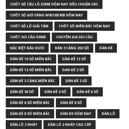
CHỐT SỐ CẦU LÔ XSMB HÔM NAY SIÊU CHUẨN XÁC
CHỐT SỐ GIỜ VÀNG WIN188 MB HÔM NAY
CHỐT SỐ LÔ GIẢI TÁM
CHỐT SỐ MIỀN BẮC HÔM NAY
CHỐT SOI CẦU XSMB
CHUYÊN GIA SOI CẦU
ĐẶC BIỆT ĐẦU ĐUÔI
DÀN 3 CÀNG 202 SỐ
DÀN ĐỀ
DÀN ĐỀ 10 SỐ MIỀN BẮC
DÀN ĐỀ 12 SỐ
DÀN ĐỀ 12 SỐ MIỀN BẮC
DAN ĐỀ 2 SỐ
DÀN ĐỀ 3 CÀNG MIỀN BẮC
DÀN ĐỀ 3 SỐ
DÀN ĐỀ 30 SỐ
DÀN ĐỀ 4 SỐ
DÀN ĐỀ 6 SỐ
DÀN ĐỀ 6 SỐ MIỀN BẮC
DÀN ĐỀ 8 SỐ
DÀN ĐỀ 8 SỐ MIỀN BẮC
DÀN DE HÔM NAY
DÀN LÔ
DÀN LÔ 2 NHÁY
DÀN LÔ 2 NHÁY CAO CẤP