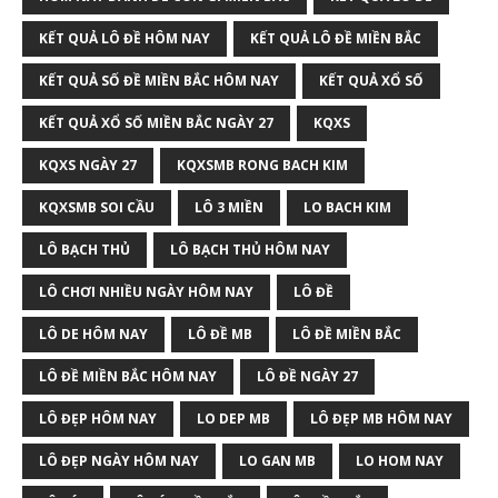
KẾT QUẢ LÔ ĐỀ HÔM NAY
KẾT QUẢ LÔ ĐỀ MIỀN BẮC
KẾT QUẢ SỐ ĐỀ MIỀN BẮC HÔM NAY
KẾT QUẢ XỔ SỐ
KẾT QUẢ XỔ SỐ MIỀN BẮC NGÀY 27
KQXS
KQXS NGÀY 27
KQXSMB RONG BACH KIM
KQXSMB SOI CẦU
LÔ 3 MIỀN
LO BACH KIM
LÔ BẠCH THỦ
LÔ BẠCH THỦ HÔM NAY
LÔ CHƠI NHIỀU NGÀY HÔM NAY
LÔ ĐỀ
LÔ DE HÔM NAY
LÔ ĐỀ MB
LÔ ĐỀ MIỀN BẮC
LÔ ĐỀ MIỀN BẮC HÔM NAY
LÔ ĐỀ NGÀY 27
LÔ ĐẸP HÔM NAY
LO DEP MB
LÔ ĐẸP MB HÔM NAY
LÔ ĐẸP NGÀY HÔM NAY
LO GAN MB
LO HOM NAY