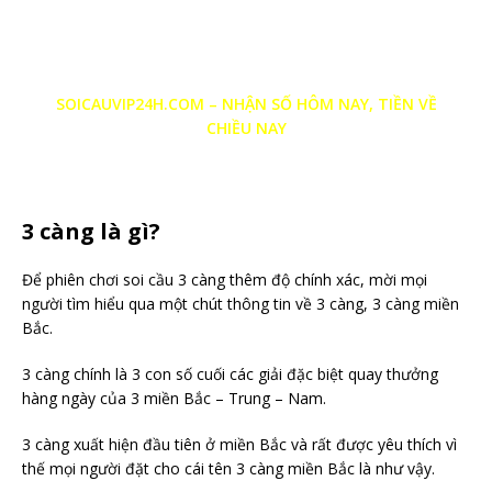
SOICAUVIP24H.COM – NHẬN SỐ HÔM NAY, TIỀN VỀ
CHIỀU NAY
3 càng là gì?
Để phiên chơi soi cầu 3 càng thêm độ chính xác, mời mọi
người tìm hiểu qua một chút thông tin về 3 càng, 3 càng miền
Bắc.
3 càng chính là 3 con số cuối các giải đặc biệt quay thưởng
hàng ngày của 3 miền Bắc – Trung – Nam.
3 càng xuất hiện đầu tiên ở miền Bắc và rất được yêu thích vì
thế mọi người đặt cho cái tên 3 càng miền Bắc là như vậy.