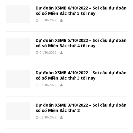
Dự đoán XSMB 6/10/2022 – Soi cầu dự đoán
xổ số Miền Bắc thứ 5 tối nay
05/10/2022
Dự đoán XSMB 5/10/2022 – Soi cầu dự đoán
xổ số Miền Bắc thứ 4 tối nay
04/10/2022
Dự đoán XSMB 4/10/2022 – Soi cầu dự đoán
xổ số Miền Bắc thứ 3 tối nay
03/10/2022
Dự đoán XSMB 3/10/2022 – Soi cầu dự đoán
xổ số Miền Bắc thứ 2
02/10/2022