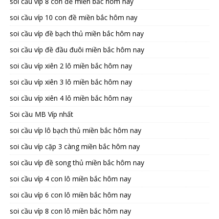
soi cầu víp 8 con đề miền bắc hôm nay
soi cầu víp 10 con đề miền bắc hôm nay
soi cầu víp đề bạch thủ miền bắc hôm nay
soi cầu víp đề đầu đuôi miền bắc hôm nay
soi cầu víp xiên 2 lô miền bắc hôm nay
soi cầu víp xiên 3 lô miền bắc hôm nay
soi cầu víp xiên 4 lô miền bắc hôm nay
Soi cầu MB Víp nhất
soi cầu víp lô bạch thủ miền bắc hôm nay
soi cầu víp cặp 3 càng miền bắc hôm nay
soi cầu víp đề song thủ miền bắc hôm nay
soi cầu víp 4 con lô miền bắc hôm nay
soi cầu víp 6 con lô miền bắc hôm nay
soi cầu víp 8 con lô miền bắc hôm nay