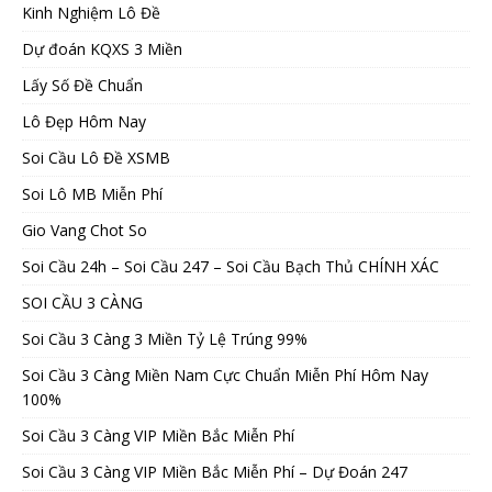
Kinh Nghiệm Lô Đề
Dự đoán KQXS 3 Miền
Lấy Số Đề Chuẩn
Lô Đẹp Hôm Nay
Soi Cầu Lô Đề XSMB
Soi Lô MB Miễn Phí
Gio Vang Chot So
Soi Cầu 24h – Soi Cầu 247 – Soi Cầu Bạch Thủ CHÍNH XÁC
SOI CẦU 3 CÀNG
Soi Cầu 3 Càng 3 Miền Tỷ Lệ Trúng 99%
Soi Cầu 3 Càng Miền Nam Cực Chuẩn Miễn Phí Hôm Nay
100%
Soi Cầu 3 Càng VIP Miền Bắc Miễn Phí
Soi Cầu 3 Càng VIP Miền Bắc Miễn Phí – Dự Đoán 247