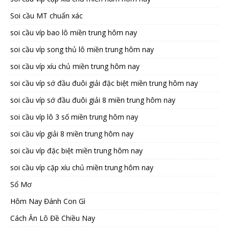
Soi cầu MT chuẩn xác
soi cầu víp bao lô miền trung hôm nay
soi cầu víp song thủ lô miền trung hôm nay
soi cầu víp xíu chủ miền trung hôm nay
soi cầu víp sớ đầu đuôi giải đặc biệt miền trung hôm nay
soi cầu víp sớ đầu đuôi giải 8 miền trung hôm nay
soi cầu víp lô 3 số miền trung hôm nay
soi cầu víp giải 8 miền trung hôm nay
soi cầu víp đặc biệt miền trung hôm nay
soi cầu víp cặp xíu chủ miền trung hôm nay
Sổ Mơ
Hôm Nay Đánh Con Gì
Cách Ăn Lô Đề Chiều Nay