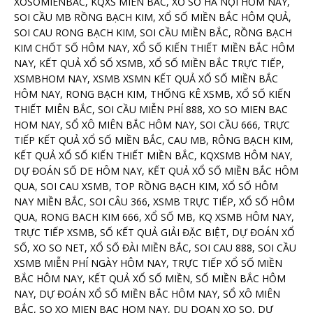
XOSOMIENBAC, KQXS MIEN BAC, XỔ SỐ HÀ NỘI HÔM NAY,
SOI CẦU MB RỒNG BẠCH KIM, XỔ SỐ MIỀN BẮC HÔM QUẢ,
SOI CAU RONG BẠCH KIM, SOI CẦU MIỀN BẮC, RỒNG BẠCH
KIM CHỐT SỐ HÔM NAY, XỔ SỐ KIẾN THIẾT MIỀN BẮC HÔM
NAY, KẾT QUẢ XỔ SỐ XSMB, XỔ SỐ MIỀN BẮC TRỰC TIẾP,
XSMBHOM NAY, XSMB XSMN KẾT QUẢ XỔ SỐ MIỀN BẮC
HÔM NAY, RONG BẠCH KIM, THỐNG KÊ XSMB, XỔ SỐ KIẾN
THIẾT MIÊN BẮC, SOI CẦU MIỄN PHÍ 888, XO SO MIEN BAC
HOM NAY, SỔ XÔ MIÊN BẮC HÔM NAY, SOI CẦU 666, TRỰC
TIẾP KẾT QUẢ XỔ SỐ MIỀN BẮC, CAU MB, RÔNG BẠCH KIM,
KẾT QUẢ XỔ SỐ KIẾN THIẾT MIỀN BẮC, KQXSMB HÔM NAY,
DỰ ĐOÁN SỐ DE HÔM NAY, KẾT QUẢ XỔ SỐ MIỀN BẮC HÔM
QUA, SOI CAU XSMB, TOP RỒNG BẠCH KIM, XỔ SỐ HÔM
NAY MIỀN BẮC, SOI CÂU 366, XSMB TRỰC TIẾP, XỔ SỐ HÔM
QUA, RONG BACH KIM 666, XỔ SỐ MB, KQ XSMB HÔM NAY,
TRỰC TIẾP XSMB, SỐ KẾT QUẢ GIẢI ĐẶC BIỆT, DỰ ĐOÁN XỔ
SỐ, XO SO NET, XỔ SỐ ĐÀI MIỀN BẮC, SOI CAU 888, SOI CẦU
XSMB MIỄN PHÍ NGÀY HÔM NAY, TRỰC TIẾP XỔ SỐ MIỀN
BẮC HÔM NAY, KẾT QUẢ XỔ SỐ MIỀN, SỐ MIỀN BẮC HÔM
NAY, DỰ ĐOÁN XỔ SỐ MIỀN BẮC HÔM NAY, SỔ XÔ MIÊN
BẮC, SO XO MIEN BAC HOM NAY, DU DOAN XO SO, DỰ