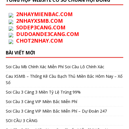
TỔNG HỢP WEBSITE CÓ SỐ CHUẨN HỘI ĐỒNG
2NHAYMIENBAC.COM
2NHAYXSMB.COM
SODEP3CANG.COM
DUDOANDE3CANG.COM
CHOT2NHAY.COM
BÀI VIẾT MỚI
Soi Cầu Mb Chính Xác Miễn Phí Soi Cầu Lô Chính Xác
Cau XSMB – Thống Kê Cầu Bạch Thủ Miền Bắc Hôm Nay – Xổ
Số
Soi Cầu 3 Càng 3 Miền Tỷ Lệ Trúng 99%
Soi Cầu 3 Càng VIP Miền Bắc Miễn Phí
Soi Cầu 3 Càng VIP Miền Bắc Miễn Phí – Dự Đoán 247
SOI CẦU 3 CÀNG