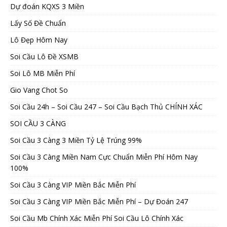
Dự đoán KQXS 3 Miền
Lấy Số Đề Chuẩn
Lô Đẹp Hôm Nay
Soi Cầu Lô Đề XSMB
Soi Lô MB Miễn Phí
Gio Vang Chot So
Soi Cầu 24h – Soi Cầu 247 – Soi Cầu Bạch Thủ CHÍNH XÁC
SOI CẦU 3 CÀNG
Soi Cầu 3 Càng 3 Miền Tỷ Lệ Trúng 99%
Soi Cầu 3 Càng Miền Nam Cực Chuẩn Miễn Phí Hôm Nay
100%
Soi Cầu 3 Càng VIP Miền Bắc Miễn Phí
Soi Cầu 3 Càng VIP Miền Bắc Miễn Phí – Dự Đoán 247
Soi Cầu Mb Chính Xác Miễn Phí Soi Cầu Lô Chính Xác