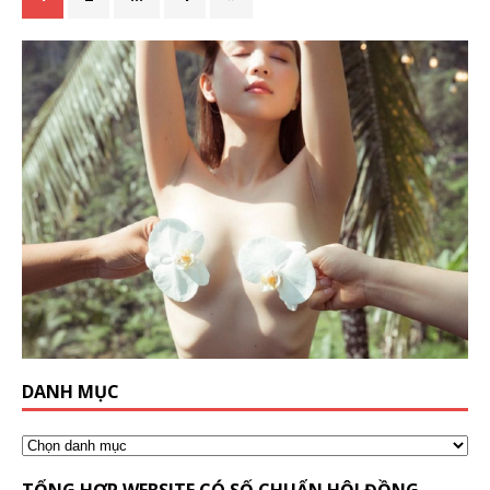
DANH MỤC