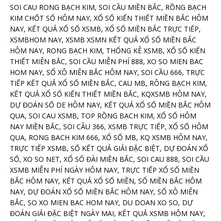
SOI CAU RONG BẠCH KIM, SOI CẦU MIỀN BẮC, RỒNG BẠCH
KIM CHỐT SỐ HÔM NAY, XỔ SỐ KIẾN THIẾT MIỀN BẮC HÔM
NAY, KẾT QUẢ XỔ SỐ XSMB, XỔ SỐ MIỀN BẮC TRỰC TIẾP,
XSMBHOM NAY, XSMB XSMN KẾT QUẢ XỔ SỐ MIỀN BẮC
HÔM NAY, RONG BẠCH KIM, THỐNG KÊ XSMB, XỔ SỐ KIẾN
THIẾT MIÊN BẮC, SOI CẦU MIỄN PHÍ 888, XO SO MIEN BAC
HOM NAY, SỔ XÔ MIÊN BẮC HÔM NAY, SOI CẦU 666, TRỰC
TIẾP KẾT QUẢ XỔ SỐ MIỀN BẮC, CAU MB, RÔNG BẠCH KIM,
KẾT QUẢ XỔ SỐ KIẾN THIẾT MIỀN BẮC, KQXSMB HÔM NAY,
DỰ ĐOÁN SỐ DE HÔM NAY, KẾT QUẢ XỔ SỐ MIỀN BẮC HÔM
QUA, SOI CAU XSMB, TOP RỒNG BẠCH KIM, XỔ SỐ HÔM
NAY MIỀN BẮC, SOI CÂU 366, XSMB TRỰC TIẾP, XỔ SỐ HÔM
QUA, RONG BACH KIM 666, XỔ SỐ MB, KQ XSMB HÔM NAY,
TRỰC TIẾP XSMB, SỐ KẾT QUẢ GIẢI ĐẶC BIỆT, DỰ ĐOÁN XỔ
SỐ, XO SO NET, XỔ SỐ ĐÀI MIỀN BẮC, SOI CAU 888, SOI CẦU
XSMB MIỄN PHÍ NGÀY HÔM NAY, TRỰC TIẾP XỔ SỐ MIỀN
BẮC HÔM NAY, KẾT QUẢ XỔ SỐ MIỀN, SỐ MIỀN BẮC HÔM
NAY, DỰ ĐOÁN XỔ SỐ MIỀN BẮC HÔM NAY, SỔ XÔ MIÊN
BẮC, SO XO MIEN BAC HOM NAY, DU DOAN XO SO, DỰ
ĐOÁN GIẢI ĐẶC BIỆT NGÀY MAI, KẾT QUẢ XSMB HÔM NAY,