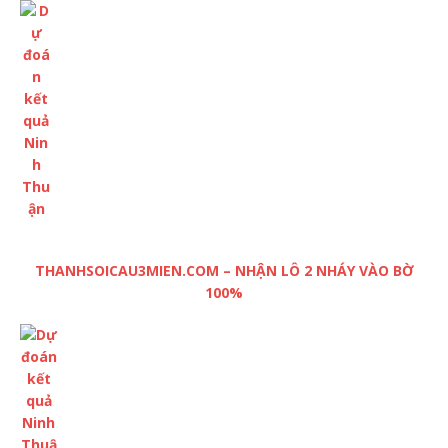
THANHSOICAU3MIEN.COM – NHẬN LÔ 2 NHÁY VÀO BỜ
100%