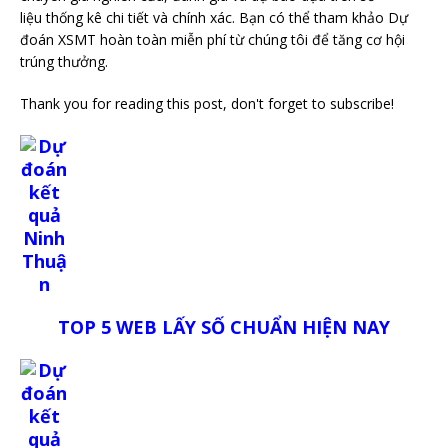
liệu thống kê chi tiết và chính xác. Bạn có thể tham khảo Dự
đoán XSMT hoàn toàn miễn phí từ chúng tôi để tăng cơ hội
trúng thưởng.
Thank you for reading this post, don't forget to subscribe!
TOP 5 WEB LẤY SỐ CHUẨN HIỆN NAY