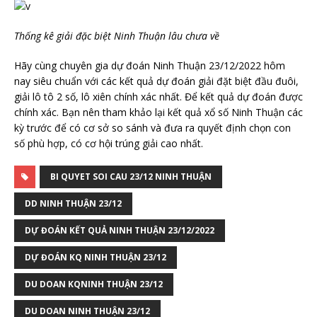
Thống kê giải đặc biệt Ninh Thuận lâu chưa về
Hãy cùng chuyên gia dự đoán Ninh Thuận 23/12/2022 hôm
nay siêu chuẩn với các kết quả dự đoán giải đặt biệt đầu đuôi,
giải lô tô 2 số, lô xiên chính xác nhất. Để kết quả dự đoán được
chính xác. Bạn nên tham khảo lại kết quả xổ số Ninh Thuận các
kỳ trước để có cơ sở so sánh và đưa ra quyết định chọn con
số phù hợp, có cơ hội trúng giải cao nhất.
BI QUYET SOI CAU 23/12 NINH THUẬN
DD NINH THUẬN 23/12
DỰ ĐOÁN KẾT QUẢ NINH THUẬN 23/12/2022
DỰ ĐOÁN KQ NINH THUẬN 23/12
DU DOAN KQNINH THUẬN 23/12
DU DOAN NINH THUẬN 23/12