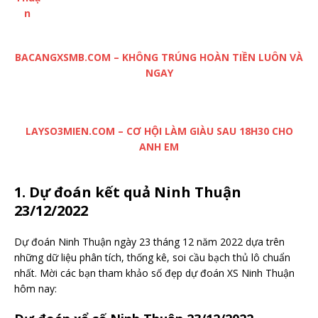
BACANGXSMB.COM – KHÔNG TRÚNG HOÀN TIỀN LUÔN VÀ
NGAY
LAYSO3MIEN.COM – CƠ HỘI LÀM GIÀU SAU 18H30 CHO
ANH EM
1. Dự đoán kết quả Ninh Thuận
23/12/2022
Dự đoán Ninh Thuận ngày 23 tháng 12 năm 2022 dựa trên
những dữ liệu phân tích, thống kê, soi cầu bạch thủ lô chuẩn
nhất. Mời các bạn tham khảo số đẹp dự đoán XS Ninh Thuận
hôm nay: