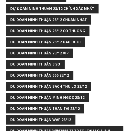
DỰ ĐOÁN NINH THUẬN 23/12 CHÍNH XÁC NHẤT
DU DOAN NINH THUẬN 23/12 CHUAN NHAT
DU DOAN NINH THUẬN 23/12 CO THUONG
DU DOAN NINH THUẬN 23/12 DAU DUOI
DU DOAN NINH THUẬN 23/12 VIP
DU DOAN NINH THUẬN 3 SO
DU DOAN NINH THUẬN 666 23/12
DU DOAN NINH THUẬN BACH THU LO 23/12
DU DOAN NINH THUẬN MINH NGOC 23/12
DU DOAN NINH THUẬN THAN TAI 23/12
DU DOAN NINH THUẬN WAP 23/12
DU DOAN NINH THUẬN WIN2888 23/12 SOI CAU LO NINH