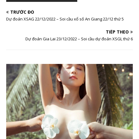
TRƯỚC ĐÓ
Dự đoán XSAG 22/12/2022 – Soi cầu xổ số An Giang 22/12 thứ 5
TIẾP THEO
Dự đoán Gia Lai 23/12/2022 – Soi cầu dự đoán XSGL thứ 6