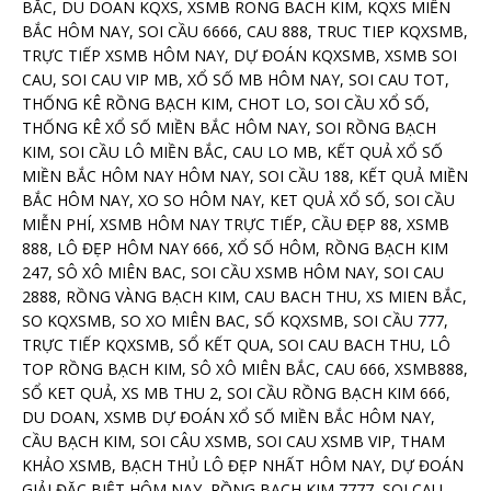
BẮC, DU DOAN KQXS, XSMB RONG BACH KIM, KQXS MIỀN
BẮC HÔM NAY, SOI CẦU 6666, CAU 888, TRUC TIEP KQXSMB,
TRỰC TIẾP XSMB HÔM NAY, DỰ ĐOÁN KQXSMB, XSMB SOI
CAU, SOI CAU VIP MB, XỔ SỐ MB HÔM NAY, SOI CAU TOT,
THỐNG KÊ RỒNG BẠCH KIM, CHOT LO, SOI CẦU XỔ SỐ,
THỐNG KÊ XỔ SỐ MIỀN BẮC HÔM NAY, SOI RỒNG BẠCH
KIM, SOI CẦU LÔ MIỀN BẮC, CAU LO MB, KẾT QUẢ XỔ SỐ
MIỀN BẮC HÔM NAY HÔM NAY, SOI CẦU 188, KẾT QUẢ MIỀN
BẮC HÔM NAY, XO SO HÔM NAY, KET QUẢ XỔ SỐ, SOI CẦU
MIỄN PHÍ, XSMB HÔM NAY TRỰC TIẾP, CẦU ĐẸP 88, XSMB
888, LÔ ĐẸP HÔM NAY 666, XỔ SỐ HÔM, RỒNG BẠCH KIM
247, SÔ XÔ MIÊN BAC, SOI CẦU XSMB HÔM NAY, SOI CAU
2888, RỒNG VÀNG BẠCH KIM, CAU BACH THU, XS MIEN BẮC,
SO KQXSMB, SO XO MIÊN BAC, SỐ KQXSMB, SOI CẦU 777,
TRỰC TIẾP KQXSMB, SỔ KẾT QUA, SOI CAU BACH THU, LÔ
TOP RỒNG BẠCH KIM, SÔ XÔ MIÊN BẮC, CAU 666, XSMB888,
SỔ KET QUẢ, XS MB THU 2, SOI CẦU RỒNG BẠCH KIM 666,
DU DOAN, XSMB DỰ ĐOÁN XỔ SỐ MIỀN BẮC HÔM NAY,
CẦU BẠCH KIM, SOI CÂU XSMB, SOI CAU XSMB VIP, THAM
KHẢO XSMB, BẠCH THỦ LÔ ĐẸP NHẤT HÔM NAY, DỰ ĐOÁN
GIẢI ĐẶC BIỆT HÔM NAY, RỒNG BẠCH KIM 7777, SOI CAU