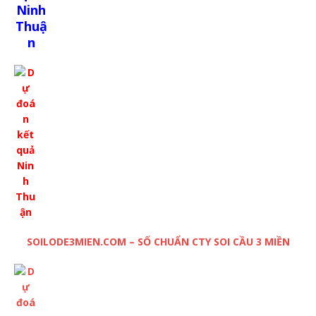
SOILODE3MIEN.COM – SỐ CHUẨN CTY SOI CẦU 3 MIỀN