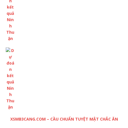
XSMB3CANG.COM – CẦU CHUẨN TUYỆT MẬT CHẮC ĂN