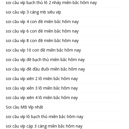
soi cầu víp bạch thủ lô 2 nháy miền bắc hôm nay
soi cầu víp 3 càng mb siêu víp
soi cầu víp 4 con đề miền bắc hôm nay
soi cầu víp 6 con đề miền bắc hôm nay
soi cầu víp 8 con đề miền bắc hôm nay
soi cầu víp 10 con đề miền bắc hôm nay
soi cầu víp đề bạch thủ miền bắc hôm nay
soi cầu víp đề đầu đuôi miền bắc hôm nay
soi cầu víp xiên 2 lô miền bắc hôm nay
soi cầu víp xiên 3 lô miền bắc hôm nay
soi cầu víp xiên 4 lô miền bắc hôm nay
Soi cầu MB Víp nhất
soi cầu víp lô bạch thủ miền bắc hôm nay
soi cầu víp cặp 3 càng miền bắc hôm nay