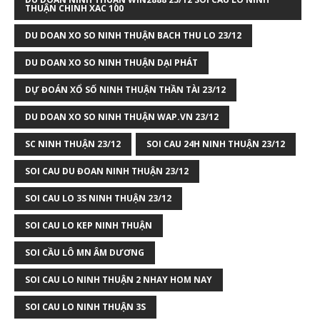
THUẬN CHINH XAC 100
DU DOAN XO SO NINH THUẬN BACH THU LO 23/12
DU DOAN XO SO NINH THUẬN DẠI PHÁT
DỰ ĐOÁN XỔ SỐ NINH THUẬN THẦN TÀI 23/12
DU DOAN XO SO NINH THUẬN WAP.VN 23/12
SC NINH THUẬN 23/12
SOI CAU 24H NINH THUẬN 23/12
SOI CAU DU ĐOAN NINH THUẬN 23/12
SOI CAU LO 3S NINH THUẬN 23/12
SOI CAU LO KEP NINH THUẬN
SOI CẦU LÔ MN ÂM DƯƠNG
SOI CAU LO NINH THUẬN 2 NHAY HOM NAY
SOI CAU LO NINH THUẬN 3S