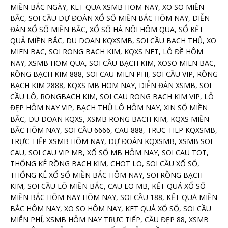
MIỀN BẮC NGÀY, KET QUA XSMB HOM NAY, XO SO MIỀN
BẮC, SOI CẦU DỰ ĐOÁN XỔ SỐ MIỀN BẮC HÔM NAY, DIỄN
ĐÀN XỔ SỐ MIỀN BẮC, XỔ SỐ HÀ NỘI HÔM QUA, SỔ KẾT
QUẢ MIỀN BẮC, DU DOAN KQXSMB, SOI CẦU BẠCH THỦ, XO
MIEN BAC, SOI RONG BACH KIM, KQXS NET, LÔ ĐỀ HÔM
NAY, XSMB HOM QUA, SOI CẦU BẠCH KIM, XOSO MIEN BAC,
RỒNG BẠCH KIM 888, SOI CAU MIEN PHI, SOI CẦU VIP, RỒNG
BẠCH KIM 2888, KQXS MB HOM NAY, DIỄN ĐÀN XSMB, SOI
CẦU LÔ, RONGBACH KIM, SOI CAU RONG BACH KIM VIP, LÔ
ĐẸP HÔM NAY VIP, BẠCH THỦ LÔ HÔM NAY, XIN SỐ MIỀN
BẮC, DU DOAN KQXS, XSMB RONG BACH KIM, KQXS MIỀN
BẮC HÔM NAY, SOI CẦU 6666, CAU 888, TRUC TIEP KQXSMB,
TRỰC TIẾP XSMB HÔM NAY, DỰ ĐOÁN KQXSMB, XSMB SOI
CAU, SOI CAU VIP MB, XỔ SỐ MB HÔM NAY, SOI CAU TOT,
THỐNG KÊ RỒNG BẠCH KIM, CHOT LO, SOI CẦU XỔ SỐ,
THỐNG KÊ XỔ SỐ MIỀN BẮC HÔM NAY, SOI RỒNG BẠCH
KIM, SOI CẦU LÔ MIỀN BẮC, CAU LO MB, KẾT QUẢ XỔ SỐ
MIỀN BẮC HÔM NAY HÔM NAY, SOI CẦU 188, KẾT QUẢ MIỀN
BẮC HÔM NAY, XO SO HÔM NAY, KET QUẢ XỔ SỐ, SOI CẦU
MIỄN PHÍ, XSMB HÔM NAY TRỰC TIẾP, CẦU ĐẸP 88, XSMB