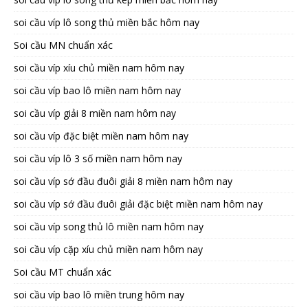
soi cầu víp lô song thủ miền bắc hôm nay
Soi cầu MN chuẩn xác
soi cầu víp xíu chủ miền nam hôm nay
soi cầu víp bao lô miền nam hôm nay
soi cầu víp giải 8 miền nam hôm nay
soi cầu víp đặc biệt miền nam hôm nay
soi cầu víp lô 3 số miền nam hôm nay
soi cầu víp sớ đầu đuôi giải 8 miền nam hôm nay
soi cầu víp sớ đầu đuôi giải đặc biệt miền nam hôm nay
soi cầu víp song thủ lô miền nam hôm nay
soi cầu víp cặp xíu chủ miền nam hôm nay
Soi cầu MT chuẩn xác
soi cầu víp bao lô miền trung hôm nay