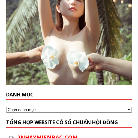
DANH MỤC
TỔNG HỢP WEBSITE CÓ SỐ CHUẨN HỘI ĐỒNG
2NHAYMIENBAC.COM