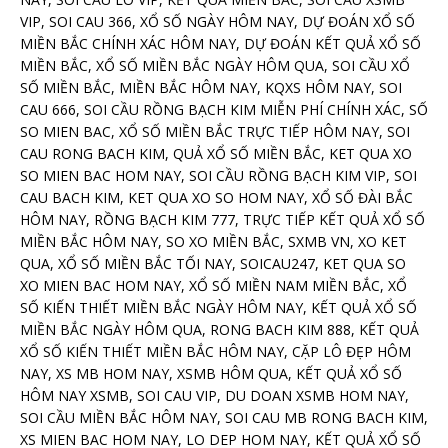
VIP, SOI CAU 366, XỔ SỐ NGÀY HÔM NAY, DỰ ĐOÁN XỔ SỐ
MIỀN BẮC CHÍNH XÁC HÔM NAY, DỰ ĐOÁN KẾT QUẢ XỔ SỐ
MIỀN BẮC, XỔ SỐ MIỀN BẮC NGÀY HÔM QUA, SOI CẦU XỔ
SỐ MIỀN BẮC, MIỀN BẮC HÔM NAY, KQXS HÔM NAY, SOI
CAU 666, SOI CẦU RỒNG BẠCH KIM MIỄN PHÍ CHÍNH XÁC, SỐ
SO MIEN BAC, XỔ SỐ MIỀN BẮC TRỰC TIẾP HÔM NAY, SOI
CAU RONG BACH KIM, QUẢ XỔ SỐ MIỀN BẮC, KET QUA XO
SO MIEN BAC HOM NAY, SOI CẦU RỒNG BẠCH KIM VIP, SOI
CAU BACH KIM, KET QUA XO SO HOM NAY, XỔ SỐ ĐÀI BẮC
HÔM NAY, RỒNG BẠCH KIM 777, TRỰC TIẾP KẾT QUẢ XỔ SỐ
MIỀN BẮC HÔM NAY, SO XO MIỀN BẮC, SXMB VN, XO KET
QUA, XỔ SỐ MIỀN BẮC TỐI NAY, SOICAU247, KET QUA SO
XO MIEN BAC HOM NAY, XỔ SỐ MIỀN NAM MIỀN BẮC, XỔ
SỐ KIẾN THIẾT MIỀN BẮC NGÀY HÔM NAY, KẾT QUẢ XỔ SỐ
MIỀN BẮC NGÀY HÔM QUA, RONG BACH KIM 888, KẾT QUẢ
XỔ SỐ KIẾN THIẾT MIỀN BẮC HÔM NAY, CẶP LÔ ĐẸP HÔM
NAY, XS MB HOM NAY, XSMB HÔM QUA, KẾT QUẢ XỔ SỐ
HÔM NAY XSMB, SOI CAU VIP, DU DOAN XSMB HOM NAY,
SOI CẦU MIỀN BẮC HÔM NAY, SOI CAU MB RONG BACH KIM,
XS MIEN BAC HOM NAY, LO DEP HOM NAY, KẾT QUẢ XỔ SỐ