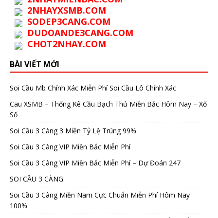
2NHAYXSMB.COM
SODEP3CANG.COM
DUDOANDE3CANG.COM
CHOT2NHAY.COM
BÀI VIẾT MỚI
Soi Cầu Mb Chính Xác Miễn Phí Soi Cầu Lô Chính Xác
Cau XSMB – Thống Kê Cầu Bạch Thủ Miền Bắc Hôm Nay – Xổ
Số
Soi Cầu 3 Càng 3 Miền Tỷ Lệ Trúng 99%
Soi Cầu 3 Càng VIP Miền Bắc Miễn Phí
Soi Cầu 3 Càng VIP Miền Bắc Miễn Phí – Dự Đoán 247
SOI CẦU 3 CÀNG
Soi Cầu 3 Càng Miền Nam Cực Chuẩn Miễn Phí Hôm Nay
100%