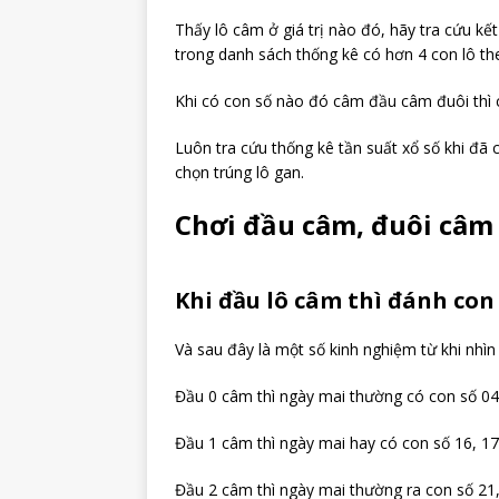
Thấy lô câm ở giá trị nào đó, hãy tra cứu k
trong danh sách thống kê có hơn 4 con lô theo
Khi có con số nào đó câm đầu câm đuôi thì 
Luôn tra cứu thống kê tần suất xổ số khi đã 
chọn trúng lô gan.
Chơi đầu câm, đuôi câm
Khi đầu lô câm thì đánh con
Và sau đây là một số kinh nghiệm từ khi nhìn
Đầu 0 câm thì ngày mai thường có con số 04
Đầu 1 câm thì ngày mai hay có con số 16, 17
Đầu 2 câm thì ngày mai thường ra con số 21,