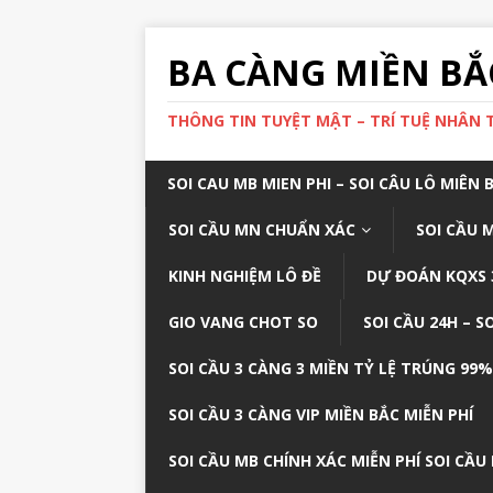
BA CÀNG MIỀN BẮC
THÔNG TIN TUYỆT MẬT – TRÍ TUỆ NHÂN 
SOI CAU MB MIEN PHI – SOI CÂU LÔ MIÊN
SOI CẦU MN CHUẨN XÁC
SOI CẦU 
KINH NGHIỆM LÔ ĐỀ
DỰ ĐOÁN KQXS 
GIO VANG CHOT SO
SOI CẦU 24H – S
SOI CẦU 3 CÀNG 3 MIỀN TỶ LỆ TRÚNG 99%
SOI CẦU 3 CÀNG VIP MIỀN BẮC MIỄN PHÍ
SOI CẦU MB CHÍNH XÁC MIỄN PHÍ SOI CẦU