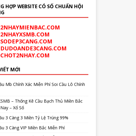
G HỢP WEBSITE CÓ SỐ CHUẨN HỘI
NG
2NHAYMIENBAC.COM
2NHAYXSMB.COM
SODEP3CANG.COM
DUDOANDE3CANG.COM
CHOT2NHAY.COM
VIẾT MỚI
ầu Mb Chính Xác Miễn Phí Soi Cầu Lô Chính
XSMB – Thống Kê Cầu Bạch Thủ Miền Bắc
Nay – Xổ Số
ầu 3 Càng 3 Miền Tỷ Lệ Trúng 99%
ầu 3 Càng VIP Miền Bắc Miễn Phí