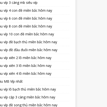
ầu víp 3 càng mb siêu víp
ầu víp 4 con đề miền bắc hôm nay
ầu víp 6 con đề miền bắc hôm nay
ầu víp 8 con đề miền bắc hôm nay
ầu víp 10 con đề miền bắc hôm nay
ầu víp đề bạch thủ miền bắc hôm nay
ầu víp đề đầu đuôi miền bắc hôm nay
ầu víp xiên 2 lô miền bắc hôm nay
ầu víp xiên 3 lô miền bắc hôm nay
ầu víp xiên 4 lô miền bắc hôm nay
ầu MB Víp nhất
ầu víp lô bạch thủ miền bắc hôm nay
ầu víp cặp 3 càng miền bắc hôm nay
ầu víp đề song thủ miền bắc hôm nay