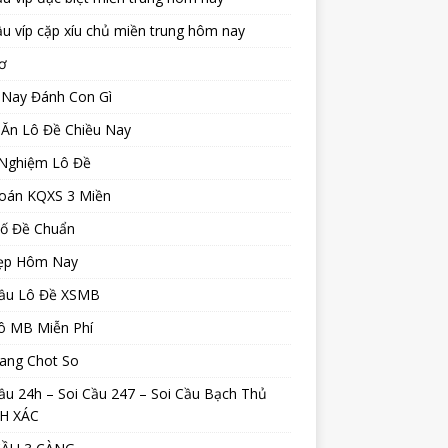
ầu víp cặp xíu chủ miền trung hôm nay
ơ
Nay Đánh Con Gì
 Ăn Lô Đề Chiều Nay
 Nghiệm Lô Đề
oán KQXS 3 Miền
Số Đề Chuẩn
ẹp Hôm Nay
Cầu Lô Đề XSMB
Lô MB Miễn Phí
Vang Chot So
ầu 24h – Soi Cầu 247 – Soi Cầu Bạch Thủ
H XÁC