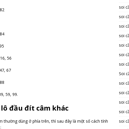
soi c
 82
soi c
soi c
 84
soi c
soi c
 95
soi c
 16, 56
soi c
47, 67
Soi 
 88
soi c
soi c
9, 59, 99.
soi c
lô đầu đít câm khác
soi c
thường dùng ở phía trên, thì sau đây là một số cách tính
soi c
m: