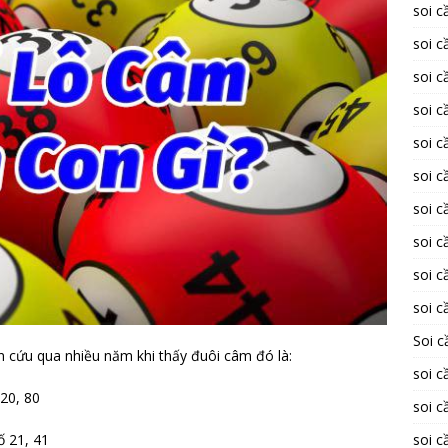
soi c
soi c
soi c
soi c
soi c
soi c
soi c
soi c
soi c
soi c
Soi c
ên cứu qua nhiều năm khi thấy đuôi câm đó là:
soi c
 20, 80
soi c
ố 21, 41
soi c