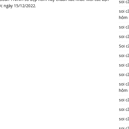
soi c
ớc ngày 15/12/2022.
soi c
hôm 
soi c
soi c
Soi 
soi c
soi c
soi c
soi c
hôm 
soi c
soi c
soi c
soi c