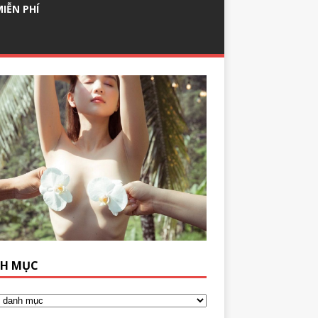
IỄN PHÍ
H MỤC