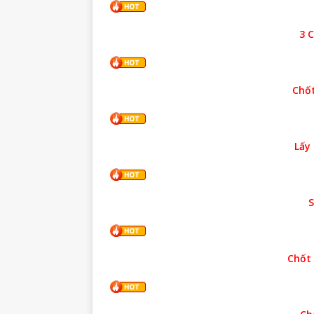
3 
Chốt
Lấy
S
Chốt 