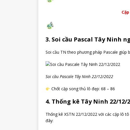
Cặp
3. Soi cầu Pascal Tây Ninh n
Soi cầu TN theo phương pháp Pascale giúp bạ
Soi cầu Pascale Tây Ninh 22/12/2022
Chốt cặp song thủ lô đẹp: 68 – 86
4. Thống kê Tây Ninh 22/12/
Thống kê XSTN 22/12/2022 với các cặp lô tô 2 
đây: