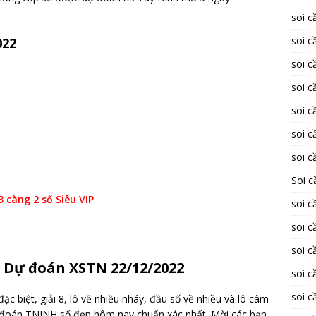
soi c
soi c
022
soi c
soi c
soi c
soi c
soi c
Soi 
3 càng 2 số Siêu VIP
soi c
soi c
soi c
 – Dự đoán XSTN 22/12/2022
soi c
soi c
ặc biệt, giải 8, lô về nhiều nháy, đầu số về nhiều và lô câm
dự đoán TNINH số đẹp hôm nay chuẩn xác nhất. Mời các bạn