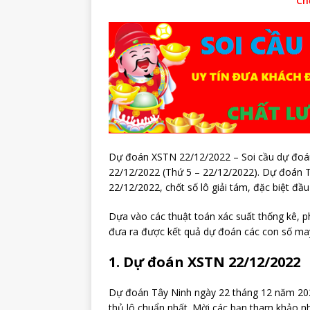
Ch
Dự đoán XSTN 22/12/2022 – Soi cầu dự đoán
22/12/2022 (Thứ 5 – 22/12/2022). Dự đoán T
22/12/2022, chốt số lô giải tám, đặc biệt đầu
Dựa vào các thuật toán xác suất thống kê, p
đưa ra được kết quả dự đoán các con số m
1. Dự đoán XSTN 22/12/2022
Dự đoán Tây Ninh ngày 22 tháng 12 năm 2022
thủ lô chuẩn nhất. Mời các bạn tham khảo 