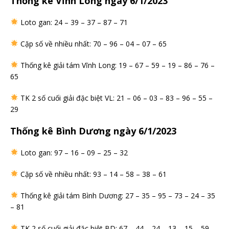
Thống kê Vĩnh Long ngày 6/1/2023
Loto gan: 24 – 39 – 37 – 87 – 71
Cặp số về nhiều nhất: 70 – 96 – 04 – 07 – 65
Thống kê giải tám Vĩnh Long: 19 – 67 – 59 – 19 – 86 – 76 –
65
TK 2 số cuối giải đặc biệt VL: 21 – 06 – 03 – 83 – 96 – 55 –
29
Thống kê Bình Dương ngày 6/1/2023
Loto gan: 97 – 16 – 09 – 25 – 32
Cặp số về nhiều nhất: 93 – 14 – 58 – 38 – 61
Thống kê giải tám Bình Dương: 27 – 35 – 95 – 73 – 24 – 35
– 81
TK 2 số cuối giải đặc biệt BD: 67 – 44 – 24 – 13 – 15 – 59 –