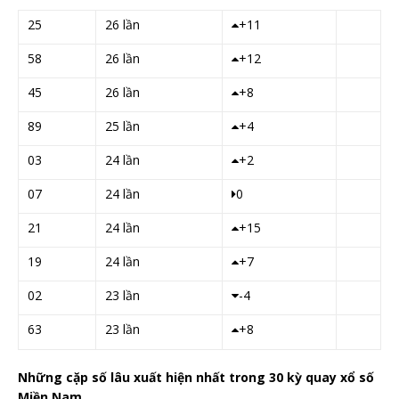
25
26 lần
+11
58
26 lần
+12
45
26 lần
+8
89
25 lần
+4
03
24 lần
+2
07
24 lần
0
21
24 lần
+15
19
24 lần
+7
02
23 lần
-4
63
23 lần
+8
Những cặp số lâu xuất hiện nhất trong 30 kỳ quay xổ số
Miền Nam