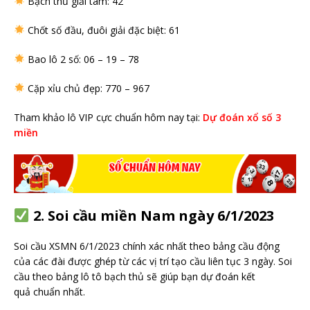
Bạch thủ giải tám: 42
Chốt số đầu, đuôi giải đặc biệt: 61
Bao lô 2 số: 06 – 19 – 78
Cặp xỉu chủ đẹp: 770 – 967
Tham khảo lô VIP cực chuẩn hôm nay tại:
Dự đoán xổ số 3
miền
2. Soi cầu miền Nam ngày 6/1/2023
Soi cầu XSMN 6/1/2023 chính xác nhất theo bảng cầu động
của các đài được ghép từ các vị trí tạo cầu liên tục 3 ngày. Soi
cầu theo bảng lô tô bạch thủ sẽ giúp bạn dự đoán kết
quả chuẩn nhất.