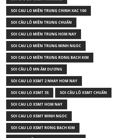
SOI CAU LO MIỀN TRUNG CHINH XAC 100
SOI CẦU LÔ MIỀN TRUNG CHUẨN
SOI CAU LO MIỀN TRUNG HOM NAY
SOI CAU LO MIỀN TRUNG MINH NGOC
SOI CAU LO MIỀN TRUNG RONG BACH KIM
SOI CẦU LÔ MN ÂM DƯƠNG
SOI CAU LO XSMT 2 NHAY HOM NAY
SOI CAU LO XSMT 3S
SOI CẦU LÔ XSMT CHUẨN
SOI CAU LO XSMT HOM NAY
SOI CAU LO XSMT MINH NGOC
SOI CAU LO XSMT RONG BACH KIM