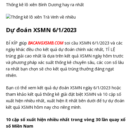
Thống kê lô xiên Bình Dương hay ra nhất
Dự đoán XSMN 6/1/2023
BÍ KÍP giúp
BACANGXSMB.COM
soi cầu XSMN 6/1/2023 và các
ngày khác đều cho kết quả dự đoán chính xác nhất, TỈ LỆ
trúng giải cao nhất là dựa trên kết quả XSMN ngày hôm trước
và phương pháp xác suất thống kê chuyên sâu, các con số lâu
ra nhất bạn chọn sẽ cho kết quả trúng thưởng đáng ngạt
nhiên.
Bạn có thể xem kết quả dự đoán XSMN ngày 6/1/2023 hoặc
tham khảo kết quả thống kê giải đặt biệt XSMN và 10 cặp số
xuất hiện nhiều nhất, xuất hiện ít nhất bên dưới để tự dự đoán
kết quả XSMN hôm nay cho riêng mình.
10 cặp số xuất hiện nhiều nhất trong vòng 30 lần quay xổ
số Miền Nam