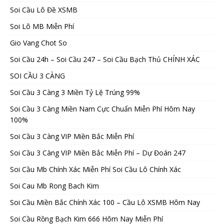
Soi Cầu Lô Đề XSMB
Soi Lô MB Miễn Phí
Gio Vang Chot So
Soi Cầu 24h – Soi Cầu 247 – Soi Cầu Bạch Thủ CHÍNH XÁC
SOI CẦU 3 CÀNG
Soi Cầu 3 Càng 3 Miền Tỷ Lệ Trúng 99%
Soi Cầu 3 Càng Miền Nam Cực Chuẩn Miễn Phí Hôm Nay
100%
Soi Cầu 3 Càng VIP Miền Bắc Miễn Phí
Soi Cầu 3 Càng VIP Miền Bắc Miễn Phí – Dự Đoán 247
Soi Cầu Mb Chính Xác Miễn Phí Soi Cầu Lô Chính Xác
Soi Cau Mb Rong Bach Kim
Soi Cầu Miền Bắc Chính Xác 100 – Cầu Lô XSMB Hôm Nay
Soi Cầu Rồng Bạch Kim 666 Hôm Nay Miễn Phí