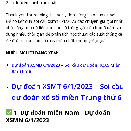
2 số, lô xiên chính xác nhất.
Thank you for reading this post, don't forget to subscribe!
Để có kết quả soi cầu xsmn 6/1/2023 các chuyên gia giỏi nhất
phải tổng hợp dữ liệu các con số trúng giải của hơn 5 năm và
dùng nhiều thời gian để phân tích học thuật xác suất thống kê
để đưa ra các con số may mắn nhất cho quý đọc giả.
NHIỀU NGƯỜI ĐANG XEM:
Dự đoán XSMB 6/1/2023 – Soi cầu dự đoán KQXS Miền
Bắc thứ 6
Dự đoán XSMT 6/1/2023 – Soi cầu
dự đoán xổ số miền Trung thứ 6
1. Dự đoán miền Nam – Dự đoán
XSMN 6/1/2023