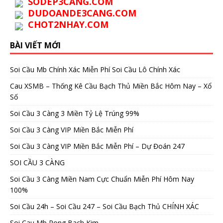
SODEP3CANG.COM
DUDOANDE3CANG.COM
CHOT2NHAY.COM
BÀI VIẾT MỚI
Soi Cầu Mb Chính Xác Miễn Phí Soi Cầu Lô Chính Xác
Cau XSMB – Thống Kê Cầu Bạch Thủ Miền Bắc Hôm Nay – Xổ
Số
Soi Cầu 3 Càng 3 Miền Tỷ Lệ Trúng 99%
Soi Cầu 3 Càng VIP Miền Bắc Miễn Phí
Soi Cầu 3 Càng VIP Miền Bắc Miễn Phí – Dự Đoán 247
SOI CẦU 3 CÀNG
Soi Cầu 3 Càng Miền Nam Cực Chuẩn Miễn Phí Hôm Nay
100%
Soi Cầu 24h – Soi Cầu 247 – Soi Cầu Bạch Thủ CHÍNH XÁC
Soi Cau Mb Rong Bach Kim