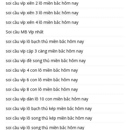
soi cầu víp xiên 2 lô miền bắc hôm nay
soi cầu víp xiên 3 lô miền bắc hôm nay
soi cầu víp xiên 4 lô miền bắc hôm nay
Soi cầu MB Víp nhất
soi cầu víp lô bạch thủ miền bắc hôm nay
soi cầu víp cặp 3 càng miền bắc hôm nay
soi cầu víp đề song thủ miền bắc hôm nay
soi cầu víp 4 con lô miền bắc hôm nay
soi cầu víp 6 con lô miền bắc hôm nay
soi cầu víp 8 con lô miền bắc hôm nay
soi cầu víp dàn lô 10 con miền bắc hôm nay
soi cầu víp lô bạch thủ kép miền bắc hôm nay
soi cầu víp lô song thủ kép miền bắc hôm nay
soi cầu víp lô song thủ miền bắc hôm nay