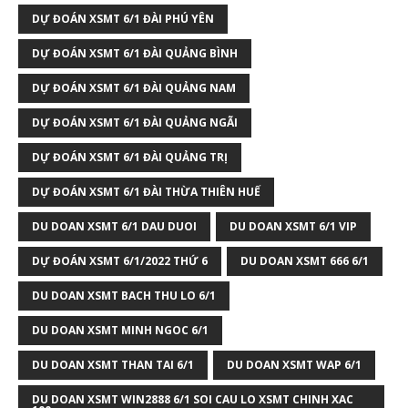
DỰ ĐOÁN XSMT 6/1 ĐÀI PHÚ YÊN
DỰ ĐOÁN XSMT 6/1 ĐÀI QUẢNG BÌNH
DỰ ĐOÁN XSMT 6/1 ĐÀI QUẢNG NAM
DỰ ĐOÁN XSMT 6/1 ĐÀI QUẢNG NGÃI
DỰ ĐOÁN XSMT 6/1 ĐÀI QUẢNG TRỊ
DỰ ĐOÁN XSMT 6/1 ĐÀI THỪA THIÊN HUẾ
DU DOAN XSMT 6/1 DAU DUOI
DU DOAN XSMT 6/1 VIP
DỰ ĐOÁN XSMT 6/1/2022 THỨ 6
DU DOAN XSMT 666 6/1
DU DOAN XSMT BACH THU LO 6/1
DU DOAN XSMT MINH NGOC 6/1
DU DOAN XSMT THAN TAI 6/1
DU DOAN XSMT WAP 6/1
DU DOAN XSMT WIN2888 6/1 SOI CAU LO XSMT CHINH XAC