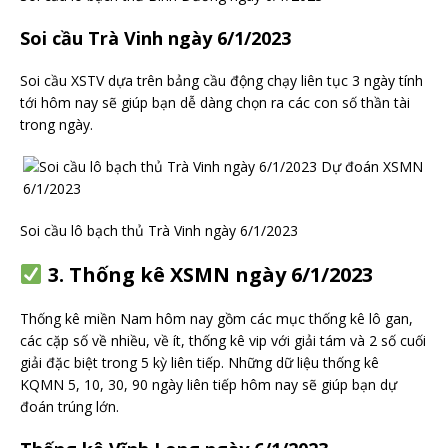
Soi cầu Trà Vinh ngày 6/1/2023
Soi cầu XSTV dựa trên bảng cầu động chạy liên tục 3 ngày tính
tới hôm nay sẽ giúp bạn dễ dàng chọn ra các con số thần tài
trong ngày.
Soi cầu lô bạch thủ Trà Vinh ngày 6/1/2023
3. Thống kê XSMN ngày 6/1/2023
Thống kê miền Nam hôm nay gồm các mục thống kê lô gan,
các cặp số về nhiều, về ít, thống kê vip với giải tám và 2 số cuối
giải đặc biệt trong 5 kỳ liên tiếp. Những dữ liệu thống kê
KQMN 5, 10, 30, 90 ngày liên tiếp hôm nay sẽ giúp bạn dự
đoán trúng lớn.