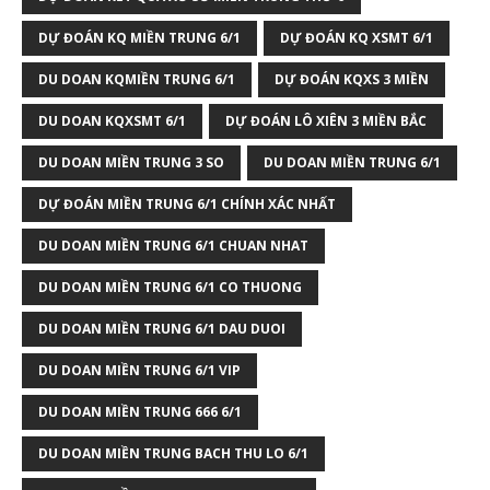
DỰ ĐOÁN KQ MIỀN TRUNG 6/1
DỰ ĐOÁN KQ XSMT 6/1
DU DOAN KQMIỀN TRUNG 6/1
DỰ ĐOÁN KQXS 3 MIỀN
DU DOAN KQXSMT 6/1
DỰ ĐOÁN LÔ XIÊN 3 MIỀN BẮC
DU DOAN MIỀN TRUNG 3 SO
DU DOAN MIỀN TRUNG 6/1
DỰ ĐOÁN MIỀN TRUNG 6/1 CHÍNH XÁC NHẤT
DU DOAN MIỀN TRUNG 6/1 CHUAN NHAT
DU DOAN MIỀN TRUNG 6/1 CO THUONG
DU DOAN MIỀN TRUNG 6/1 DAU DUOI
DU DOAN MIỀN TRUNG 6/1 VIP
DU DOAN MIỀN TRUNG 666 6/1
DU DOAN MIỀN TRUNG BACH THU LO 6/1