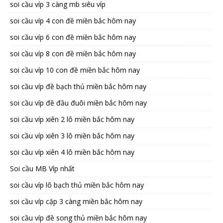
soi cầu víp 3 càng mb siêu víp
soi cầu víp 4 con đề miền bắc hôm nay
soi cầu víp 6 con đề miền bắc hôm nay
soi cầu víp 8 con đề miền bắc hôm nay
soi cầu víp 10 con đề miền bắc hôm nay
soi cầu víp đề bạch thủ miền bắc hôm nay
soi cầu víp đề đầu đuôi miền bắc hôm nay
soi cầu víp xiên 2 lô miền bắc hôm nay
soi cầu víp xiên 3 lô miền bắc hôm nay
soi cầu víp xiên 4 lô miền bắc hôm nay
Soi cầu MB Víp nhất
soi cầu víp lô bạch thủ miền bắc hôm nay
soi cầu víp cặp 3 càng miền bắc hôm nay
soi cầu víp đề song thủ miền bắc hôm nay