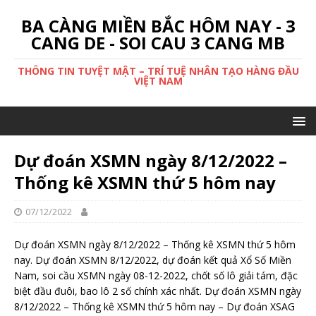
BA CÀNG MIỀN BẮC HÔM NAY - 3
CANG DE - SOI CAU 3 CANG MB
THÔNG TIN TUYỆT MẬT – TRÍ TUỆ NHÂN TẠO HÀNG ĐẦU
VIỆT NAM
Dự đoán XSMN ngày 8/12/2022 –
Thống kê XSMN thứ 5 hôm nay
07/12/2022
Dự đoán XSMN ngày 8/12/2022 – Thống kê XSMN thứ 5 hôm
nay. Dự đoán XSMN 8/12/2022, dự đoán kết quả Xổ Số Miền
Nam, soi cầu XSMN ngày 08-12-2022, chốt số lô giải tám, đặc
biệt đầu đuôi, bao lô 2 số chính xác nhất. Dự đoán XSMN ngày
8/12/2022 – Thống kê XSMN thứ 5 hôm nay – Dự đoán XSAG