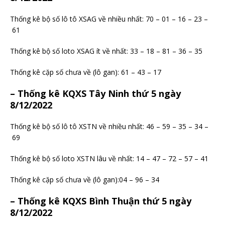
Thống kê bộ số lô tô XSAG về nhiều nhất:
70
–
01
–
16
–
23
–
61
Thống kê bộ số loto XSAG ít về nhất:
33
–
18
–
81
–
36
–
35
Thống kê cặp số chưa về (lô gan):
61
–
43
–
17
– Thống kê KQXS Tây Ninh thứ 5 ngày
8/12/2022
Thống kê bộ số lô tô XSTN về nhiều nhất:
46
–
59
–
35
–
34
–
69
Thống kê bộ số loto XSTN lâu về nhất:
14
–
47
–
72
–
57
–
41
Thống kê cặp số chưa về (lô gan):
04
–
96
–
34
– Thống kê KQXS Bình Thuận thứ 5 ngày
8/12/2022