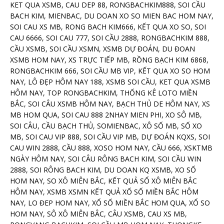
KET QUA XSMB, CAU DEP 88, RONGBACHKIM888, SOI CẦU
BACH KIM, MIENBAC, DU DOAN XO SO MIEN BAC HOM NAY,
SOI CAU XS MB, RONG BACH KIM666, KẾT QUA XO SO, SOI
CAU 6666, SOI CAU 777, SOI CẦU 2888, RONGBACHKIM 888,
CẦU XSMB, SOI CẦU XSMN, XSMB DỰ ĐOÁN, DU ĐOAN
XSMB HOM NAY, XS TRỰC TIẾP MB, RỒNG BẠCH KIM 6868,
RONGBACHKIM 666, SOI CẦU MB VIP, KẾT QUA XO SO HOM
NAY, LÔ ĐẸP HÔM NAY 188, XSMB SOI CẦU, KET QUA XSMB
HÔM NAY, TOP RONGBACHKIM, THỐNG KÊ LOTO MIỀN
BẮC, SOI CÂU XSMB HÔM NAY, BẠCH THỦ DE HÔM NAY, XS
MB HOM QUA, SOI CAU 888 2NHAY MIEN PHI, XO SÔ MB,
SOI CÂU, CẦU BẠCH THỦ, SOMIENBAC, XÔ SỐ MB, SỐ XO
MB, SOI CAU VIP 888, SOI CẦU VIP MB, DỰ ĐOÁN KQXS, SOI
CAU WIN 2888, CẦU 888, XOSO HOM NAY, CẦU 666, XSKTMB
NGÀY HÔM NAY, SOI CÂU RÔNG BACH KIM, SOI CẦU WIN
2888, SOI RÔNG BACH KIM, DU DOAN KQ XSMB, XO SỐ
HOM NAY, SO XÔ MIÊN BẮC, KẾT QUẢ SỔ XÔ MIÊN BẮC
HÔM NAY, XSMB XSMN KẾT QUẢ XỐ SỐ MIỀN BẮC HÔM
NAY, LO ĐEP HOM NAY, XỔ SỐ MIỀN BẮC HOM QUA, XỔ SO
HOM NAY, SÔ XÔ MIÊN BÂC, CÂU XSMB, CAU XS MB,