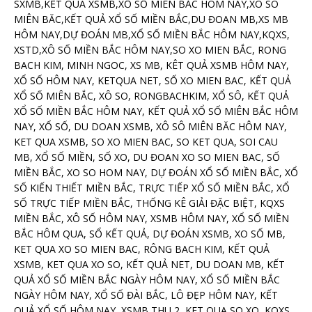
SXMB,KẾT QUA XSMB,XỔ SỐ MIÊN BẮC HÔM NAY,XÔ SÔ
MIÊN BĂC,KẾT QUẢ XỔ SỐ MIỀN BẮC,DU ĐOAN MB,XS MB
HÔM NAY,DỰ ĐOÁN MB,XỔ SỐ MIỀN BẮC HÔM NAY,KQXS,
XSTD,XÔ SỐ MIỀN BẮC HÔM NAY,SO XO MIEN BẮC, RONG
BACH KIM, MINH NGOC, XS MB, KÊT QUẢ XSMB HÔM NAY,
XỔ SỐ HÔM NAY, KETQUA NET, SỐ XO MIEN BAC, KẾT QUẢ
XỔ SỐ MIÊN BẮC, XÔ SO, RONGBACHKIM, XỔ SÔ, KẾT QUẢ
XỔ SỐ MIỀN BẮC HÔM NAY, KẾT QUẢ XỔ SỐ MIÊN BẮC HÔM
NAY, XỔ SỐ, DU DOAN XSMB, XÔ SÔ MIÊN BĂC HÔM NAY,
KET QUA XSMB, SO XO MIEN BAC, SO KET QUA, SOI CAU
MB, XỔ SỐ MIỀN, SỐ XO, DU ĐOAN XO SO MIEN BAC, SỐ
MIỀN BẮC, XO SO HOM NAY, DỰ ĐOÁN XỔ SỐ MIỀN BẮC, XỔ
SỐ KIẾN THIẾT MIỀN BẮC, TRỰC TIẾP XỔ SỐ MIỀN BẮC, XỔ
SỐ TRỰC TIẾP MIỀN BẮC, THỐNG KÊ GIẢI ĐẶC BIỆT, KQXS
MIỀN BẮC, XÔ SỐ HÔM NAY, XSMB HÔM NAY, XỔ SỐ MIỀN
BẮC HÔM QUA, SỔ KẾT QUẢ, DỰ ĐOÁN XSMB, XO SỐ MB,
KET QUA XO SO MIEN BAC, RÔNG BACH KIM, KẾT QUẢ
XSMB, KET QUA XO SO, KẾT QUẢ NET, DU DOAN MB, KẾT
QUẢ XỔ SỐ MIỀN BẮC NGÀY HÔM NAY, XỔ SỐ MIỀN BẮC
NGÀY HÔM NAY, XỔ SỐ ĐÀI BẮC, LÔ ĐẸP HÔM NAY, KẾT
QUẢ XỔ SỐ HÔM NAY, XSMB THU 2, KET QUA SO XO, KQXS