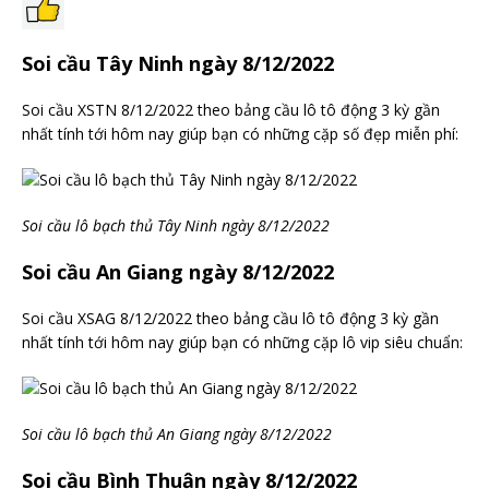
Soi cầu Tây Ninh ngày 8/12/2022
Soi cầu XSTN 8/12/2022 theo bảng cầu lô tô động 3 kỳ gần
nhất tính tới hôm nay giúp bạn có những cặp số đẹp miễn phí:
Soi cầu lô bạch thủ Tây Ninh ngày 8/12/2022
Soi cầu An Giang ngày 8/12/2022
Soi cầu XSAG 8/12/2022 theo bảng cầu lô tô động 3 kỳ gần
nhất tính tới hôm nay giúp bạn có những cặp lô vip siêu chuẩn:
Soi cầu lô bạch thủ An Giang ngày 8/12/2022
Soi cầu Bình Thuận ngày 8/12/2022