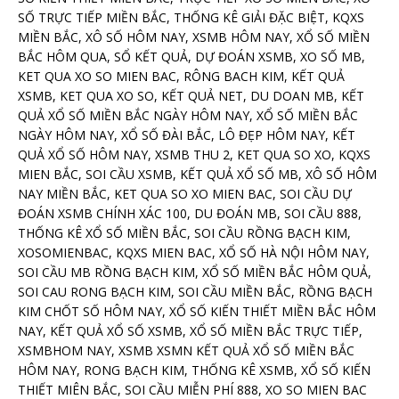
SỐ TRỰC TIẾP MIỀN BẮC, THỐNG KÊ GIẢI ĐẶC BIỆT, KQXS
MIỀN BẮC, XÔ SỐ HÔM NAY, XSMB HÔM NAY, XỔ SỐ MIỀN
BẮC HÔM QUA, SỔ KẾT QUẢ, DỰ ĐOÁN XSMB, XO SỐ MB,
KET QUA XO SO MIEN BAC, RÔNG BACH KIM, KẾT QUẢ
XSMB, KET QUA XO SO, KẾT QUẢ NET, DU DOAN MB, KẾT
QUẢ XỔ SỐ MIỀN BẮC NGÀY HÔM NAY, XỔ SỐ MIỀN BẮC
NGÀY HÔM NAY, XỔ SỐ ĐÀI BẮC, LÔ ĐẸP HÔM NAY, KẾT
QUẢ XỔ SỐ HÔM NAY, XSMB THU 2, KET QUA SO XO, KQXS
MIEN BẮC, SOI CẦU XSMB, KẾT QUẢ XỔ SỐ MB, XÔ SỐ HÔM
NAY MIỀN BẮC, KET QUA SO XO MIEN BAC, SOI CẦU DỰ
ĐOÁN XSMB CHÍNH XÁC 100, DU ĐOÁN MB, SOI CẦU 888,
THỐNG KÊ XỔ SỐ MIỀN BẮC, SOI CẦU RỒNG BẠCH KIM,
XOSOMIENBAC, KQXS MIEN BAC, XỔ SỐ HÀ NỘI HÔM NAY,
SOI CẦU MB RỒNG BẠCH KIM, XỔ SỐ MIỀN BẮC HÔM QUẢ,
SOI CAU RONG BẠCH KIM, SOI CẦU MIỀN BẮC, RỒNG BẠCH
KIM CHỐT SỐ HÔM NAY, XỔ SỐ KIẾN THIẾT MIỀN BẮC HÔM
NAY, KẾT QUẢ XỔ SỐ XSMB, XỔ SỐ MIỀN BẮC TRỰC TIẾP,
XSMBHOM NAY, XSMB XSMN KẾT QUẢ XỔ SỐ MIỀN BẮC
HÔM NAY, RONG BẠCH KIM, THỐNG KÊ XSMB, XỔ SỐ KIẾN
THIẾT MIÊN BẮC, SOI CẦU MIỄN PHÍ 888, XO SO MIEN BAC