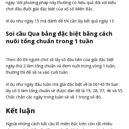
ngay. Với phương pháp này thường có hiệu quả đối với kiểu
chơi đầu đuôi giải đặc biệt của xổ số Miền Bắc.
Ví dụ như ngày 15 mà đánh đề thì cần lấy kết quả ngày 13.
Soi cầu Qua bảng đặc biệt bằng cách
nuôi tổng chuẩn trong 1 tuần
Theo đó thì người chơi sẽ lấy số đầu tiên của giải đặc biệt
ngày thứ 2 làm tổng chuẩn và đem nuôi trong vòng 1 tuần,
thường thì đề sẽ ra vào cuối tuần.
Ví dụ như ngày đầu tuần mà giải đặc biệt về là 06143 thì bạn
lấy số 0 làm tổng chuẩn sẽ được dàn đề là 19, 28, 37, 46 và 55.
Chắc chắn các ngày trong tuần sẽ về 1 trong số đó.
Kết luận
Ngoài những cách bắt cầu lô miền Bắc trên còn rất nhiều