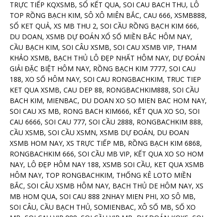
TRỰC TIẾP KQXSMB, SỔ KẾT QUA, SOI CAU BACH THU, LÔ
TOP RỒNG BẠCH KIM, SÔ XÔ MIÊN BẮC, CAU 666, XSMB888,
SỔ KET QUẢ, XS MB THU 2, SOI CẦU RỒNG BẠCH KIM 666,
DU DOAN, XSMB DỰ ĐOÁN XỔ SỐ MIỀN BẮC HÔM NAY,
CẦU BẠCH KIM, SOI CÂU XSMB, SOI CAU XSMB VIP, THAM
KHẢO XSMB, BẠCH THỦ LÔ ĐẸP NHẤT HÔM NAY, DỰ ĐOÁN
GIẢI ĐẶC BIỆT HÔM NAY, RỒNG BẠCH KIM 7777, SOI CAU
188, XO SỐ HÔM NAY, SOI CAU RONGBACHKIM, TRUC TIEP
KET QUA XSMB, CAU DEP 88, RONGBACHKIM888, SOI CẦU
BACH KIM, MIENBAC, DU DOAN XO SO MIEN BAC HOM NAY,
SOI CAU XS MB, RONG BACH KIM666, KẾT QUA XO SO, SOI
CAU 6666, SOI CAU 777, SOI CẦU 2888, RONGBACHKIM 888,
CẦU XSMB, SOI CẦU XSMN, XSMB DỰ ĐOÁN, DU ĐOAN
XSMB HOM NAY, XS TRỰC TIẾP MB, RỒNG BẠCH KIM 6868,
RONGBACHKIM 666, SOI CẦU MB VIP, KẾT QUA XO SO HOM
NAY, LÔ ĐẸP HÔM NAY 188, XSMB SOI CẦU, KET QUA XSMB
HÔM NAY, TOP RONGBACHKIM, THỐNG KÊ LOTO MIỀN
BẮC, SOI CÂU XSMB HÔM NAY, BẠCH THỦ DE HÔM NAY, XS
MB HOM QUA, SOI CAU 888 2NHAY MIEN PHI, XO SÔ MB,
SOI CÂU, CẦU BẠCH THỦ, SOMIENBAC, XÔ SỐ MB, SỐ XO