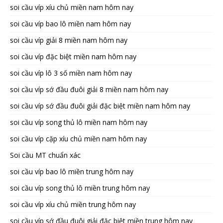
soi cầu víp xíu chủ miền nam hôm nay
soi cầu víp bao lô miền nam hôm nay
soi cầu víp giải 8 miền nam hôm nay
soi cầu víp đặc biệt miền nam hôm nay
soi cầu víp lô 3 số miền nam hôm nay
soi cầu víp sớ đầu đuôi giải 8 miền nam hôm nay
soi cầu víp sớ đầu đuôi giải đặc biệt miền nam hôm nay
soi cầu víp song thủ lô miền nam hôm nay
soi cầu víp cặp xíu chủ miền nam hôm nay
Soi cầu MT chuẩn xác
soi cầu víp bao lô miền trung hôm nay
soi cầu víp song thủ lô miền trung hôm nay
soi cầu víp xíu chủ miền trung hôm nay
soi cầu víp sớ đầu đuôi giải đặc biệt miền trung hôm nay