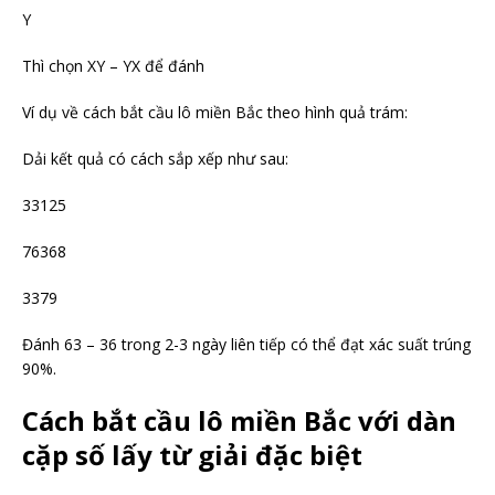
Y
Thì chọn XY – YX để đánh
Ví dụ về cách bắt cầu lô miền Bắc theo hình quả trám:
Dải kết quả có cách sắp xếp như sau:
33125
76368
3379
Đánh 63 – 36 trong 2-3 ngày liên tiếp có thể đạt xác suất trúng
90%.
Cách bắt cầu lô miền Bắc với dàn
cặp số lấy từ giải đặc biệt