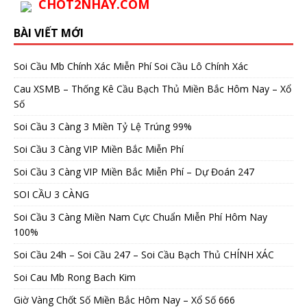
CHOT2NHAY.COM
BÀI VIẾT MỚI
Soi Cầu Mb Chính Xác Miễn Phí Soi Cầu Lô Chính Xác
Cau XSMB – Thống Kê Cầu Bạch Thủ Miền Bắc Hôm Nay – Xổ
Số
Soi Cầu 3 Càng 3 Miền Tỷ Lệ Trúng 99%
Soi Cầu 3 Càng VIP Miền Bắc Miễn Phí
Soi Cầu 3 Càng VIP Miền Bắc Miễn Phí – Dự Đoán 247
SOI CẦU 3 CÀNG
Soi Cầu 3 Càng Miền Nam Cực Chuẩn Miễn Phí Hôm Nay
100%
Soi Cầu 24h – Soi Cầu 247 – Soi Cầu Bạch Thủ CHÍNH XÁC
Soi Cau Mb Rong Bach Kim
Giờ Vàng Chốt Số Miền Bắc Hôm Nay – Xổ Số 666