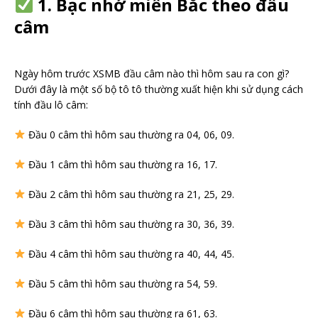
1. Bạc nhớ miền Bắc theo đầu
câm
Ngày hôm trước XSMB đầu câm nào thì hôm sau ra con gì?
Dưới đây là một số bộ tô tô thường xuất hiện khi sử dụng cách
tính đầu lô câm:
Đầu 0 câm thì hôm sau thường ra 04, 06, 09.
Đầu 1 câm thì hôm sau thường ra 16, 17.
Đầu 2 câm thì hôm sau thường ra 21, 25, 29.
Đầu 3 câm thì hôm sau thường ra 30, 36, 39.
Đầu 4 câm thì hôm sau thường ra 40, 44, 45.
Đầu 5 câm thì hôm sau thường ra 54, 59.
Đầu 6 câm thì hôm sau thường ra 61, 63.