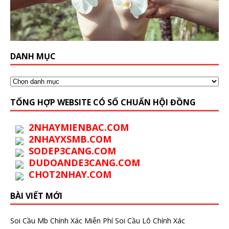
DANH MỤC
TỔNG HỢP WEBSITE CÓ SỐ CHUẨN HỘI ĐỒNG
2NHAYMIENBAC.COM
2NHAYXSMB.COM
SODEP3CANG.COM
DUDOANDE3CANG.COM
CHOT2NHAY.COM
BÀI VIẾT MỚI
Soi Cầu Mb Chính Xác Miễn Phí Soi Cầu Lô Chính Xác