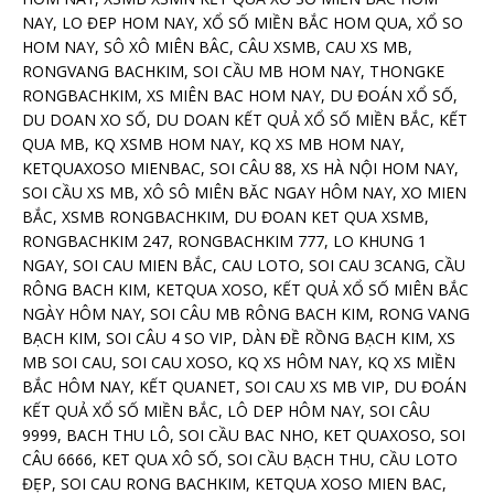
NAY, LO ĐEP HOM NAY, XỔ SỐ MIỀN BẮC HOM QUA, XỔ SO
HOM NAY, SÔ XÔ MIÊN BÂC, CÂU XSMB, CAU XS MB,
RONGVANG BACHKIM, SOI CẦU MB HOM NAY, THONGKE
RONGBACHKIM, XS MIÊN BAC HOM NAY, DU ĐOÁN XỔ SỐ,
DU DOAN XO SỐ, DU DOAN KẾT QUẢ XỔ SỐ MIỀN BẮC, KẾT
QUA MB, KQ XSMB HOM NAY, KQ XS MB HOM NAY,
KETQUAXOSO MIENBAC, SOI CÂU 88, XS HÀ NỘI HOM NAY,
SOI CẦU XS MB, XÔ SÔ MIÊN BĂC NGAY HÔM NAY, XO MIEN
BẮC, XSMB RONGBACHKIM, DU ĐOAN KET QUA XSMB,
RONGBACHKIM 247, RONGBACHKIM 777, LO KHUNG 1
NGAY, SOI CAU MIEN BẮC, CAU LOTO, SOI CAU 3CANG, CẦU
RÔNG BACH KIM, KETQUA XOSO, KẾT QUẢ XỔ SỐ MIÊN BẮC
NGÀY HÔM NAY, SOI CÂU MB RÔNG BACH KIM, RONG VANG
BẠCH KIM, SOI CÂU 4 SO VIP, DÀN ĐỀ RỒNG BẠCH KIM, XS
MB SOI CAU, SOI CAU XOSO, KQ XS HÔM NAY, KQ XS MIỀN
BẮC HÔM NAY, KẾT QUANET, SOI CAU XS MB VIP, DU ĐOÁN
KẾT QUẢ XỔ SỐ MIỀN BẮC, LÔ DEP HÔM NAY, SOI CÂU
9999, BACH THU LÔ, SOI CẦU BAC NHO, KET QUAXOSO, SOI
CÂU 6666, KET QUA XÔ SỐ, SOI CẦU BẠCH THU, CẦU LOTO
ĐẸP, SOI CAU RONG BACHKIM, KETQUA XOSO MIEN BAC,