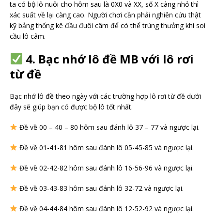
ta có bộ lô nuôi cho hôm sau là 0X0 và XX, số X càng nhỏ thì
xác suất về lại càng cao. Người chơi cần phải nghiên cứu thật
kỹ bảng thống kê đầu đuôi câm để có thể trúng thưởng khi soi
cầu lô câm.
4. Bạc nhớ lô đề MB với lô rơi
từ đề
Bạc nhớ lô đề theo ngày với các trường hợp lô rơi từ đề dưới
đây sẽ giúp bạn có được bộ lô tốt nhất.
Đề về 00 – 40 – 80 hôm sau đánh lô 37 – 77 và ngược lại.
Đề về 01-41-81 hôm sau đánh lô 05-45-85 và ngược lại.
Đề về 02-42-82 hôm sau đánh lô 16-56-96 và ngược lại.
Đề về 03-43-83 hôm sau đánh lô 32-72 và ngược lại.
Đề về 04-44-84 hôm sau đánh lô 12-52-92 và ngược lại.