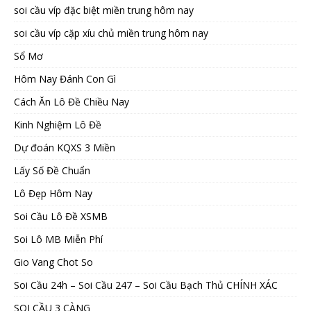
soi cầu víp đặc biệt miền trung hôm nay
soi cầu víp cặp xíu chủ miền trung hôm nay
Sổ Mơ
Hôm Nay Đánh Con Gì
Cách Ăn Lô Đề Chiều Nay
Kinh Nghiệm Lô Đề
Dự đoán KQXS 3 Miền
Lấy Số Đề Chuẩn
Lô Đẹp Hôm Nay
Soi Cầu Lô Đề XSMB
Soi Lô MB Miễn Phí
Gio Vang Chot So
Soi Cầu 24h – Soi Cầu 247 – Soi Cầu Bạch Thủ CHÍNH XÁC
SOI CẦU 3 CÀNG