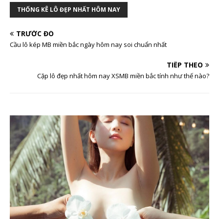
THỐNG KÊ LÔ ĐẸP NHẤT HÔM NAY
TRƯỚC ĐÓ
Cầu lô kép MB miền bắc ngày hôm nay soi chuẩn nhất
TIẾP THEO
Cặp lô đẹp nhất hôm nay XSMB miền bắc tính như thế nào?