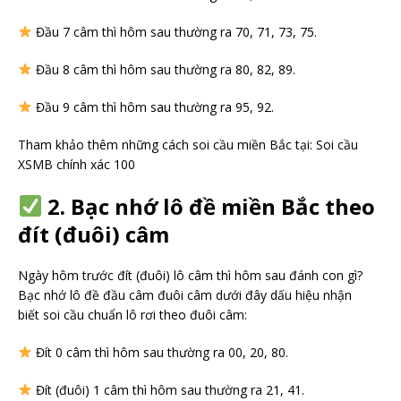
Đầu 7 câm thì hôm sau thường ra 70, 71, 73, 75.
Đầu 8 câm thì hôm sau thường ra 80, 82, 89.
Đầu 9 câm thì hôm sau thường ra 95, 92.
Tham khảo thêm những cách soi cầu miền Bắc tại: Soi cầu
XSMB chính xác 100
2. Bạc nhớ lô đề miền Bắc theo
đít (đuôi) câm
Ngày hôm trước đít (đuôi) lô câm thì hôm sau đánh con gì?
Bạc nhớ lô đề đầu câm đuôi câm dưới đây dấu hiệu nhận
biết soi cầu chuẩn lô rơi theo đuôi câm:
Đít 0 câm thì hôm sau thường ra 00, 20, 80.
Đít (đuôi) 1 câm thì hôm sau thường ra 21, 41.