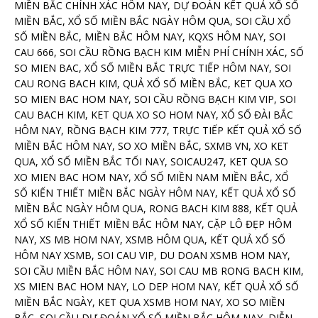
MIỀN BẮC CHÍNH XÁC HÔM NAY, DỰ ĐOÁN KẾT QUẢ XỔ SỐ
MIỀN BẮC, XỔ SỐ MIỀN BẮC NGÀY HÔM QUA, SOI CẦU XỔ
SỐ MIỀN BẮC, MIỀN BẮC HÔM NAY, KQXS HÔM NAY, SOI
CAU 666, SOI CẦU RỒNG BẠCH KIM MIỄN PHÍ CHÍNH XÁC, SỐ
SO MIEN BAC, XỔ SỐ MIỀN BẮC TRỰC TIẾP HÔM NAY, SOI
CAU RONG BACH KIM, QUẢ XỔ SỐ MIỀN BẮC, KET QUA XO
SO MIEN BAC HOM NAY, SOI CẦU RỒNG BẠCH KIM VIP, SOI
CAU BACH KIM, KET QUA XO SO HOM NAY, XỔ SỐ ĐÀI BẮC
HÔM NAY, RỒNG BẠCH KIM 777, TRỰC TIẾP KẾT QUẢ XỔ SỐ
MIỀN BẮC HÔM NAY, SO XO MIỀN BẮC, SXMB VN, XO KET
QUA, XỔ SỐ MIỀN BẮC TỐI NAY, SOICAU247, KET QUA SO
XO MIEN BAC HOM NAY, XỔ SỐ MIỀN NAM MIỀN BẮC, XỔ
SỐ KIẾN THIẾT MIỀN BẮC NGÀY HÔM NAY, KẾT QUẢ XỔ SỐ
MIỀN BẮC NGÀY HÔM QUA, RONG BACH KIM 888, KẾT QUẢ
XỔ SỐ KIẾN THIẾT MIỀN BẮC HÔM NAY, CẶP LÔ ĐẸP HÔM
NAY, XS MB HOM NAY, XSMB HÔM QUA, KẾT QUẢ XỔ SỐ
HÔM NAY XSMB, SOI CAU VIP, DU DOAN XSMB HOM NAY,
SOI CẦU MIỀN BẮC HÔM NAY, SOI CAU MB RONG BACH KIM,
XS MIEN BAC HOM NAY, LO DEP HOM NAY, KẾT QUẢ XỔ SỐ
MIỀN BẮC NGÀY, KET QUA XSMB HOM NAY, XO SO MIỀN
BẮC, SOI CẦU DỰ ĐOÁN XỔ SỐ MIỀN BẮC HÔM NAY, DIỄN