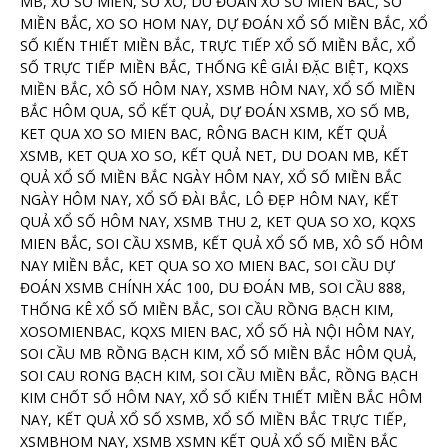
MB, XỔ SỐ MIỀN, SỐ XO, DU ĐOAN XO SO MIEN BAC, SỐ
MIỀN BẮC, XO SO HOM NAY, DỰ ĐOÁN XỔ SỐ MIỀN BẮC, XỔ
SỐ KIẾN THIẾT MIỀN BẮC, TRỰC TIẾP XỔ SỐ MIỀN BẮC, XỔ
SỐ TRỰC TIẾP MIỀN BẮC, THỐNG KÊ GIẢI ĐẶC BIỆT, KQXS
MIỀN BẮC, XÔ SỐ HÔM NAY, XSMB HÔM NAY, XỔ SỐ MIỀN
BẮC HÔM QUA, SỔ KẾT QUẢ, DỰ ĐOÁN XSMB, XO SỐ MB,
KET QUA XO SO MIEN BAC, RÔNG BACH KIM, KẾT QUẢ
XSMB, KET QUA XO SO, KẾT QUẢ NET, DU DOAN MB, KẾT
QUẢ XỔ SỐ MIỀN BẮC NGÀY HÔM NAY, XỔ SỐ MIỀN BẮC
NGÀY HÔM NAY, XỔ SỐ ĐÀI BẮC, LÔ ĐẸP HÔM NAY, KẾT
QUẢ XỔ SỐ HÔM NAY, XSMB THU 2, KET QUA SO XO, KQXS
MIEN BẮC, SOI CẦU XSMB, KẾT QUẢ XỔ SỐ MB, XÔ SỐ HÔM
NAY MIỀN BẮC, KET QUA SO XO MIEN BAC, SOI CẦU DỰ
ĐOÁN XSMB CHÍNH XÁC 100, DU ĐOÁN MB, SOI CẦU 888,
THỐNG KÊ XỔ SỐ MIỀN BẮC, SOI CẦU RỒNG BẠCH KIM,
XOSOMIENBAC, KQXS MIEN BAC, XỔ SỐ HÀ NỘI HÔM NAY,
SOI CẦU MB RỒNG BẠCH KIM, XỔ SỐ MIỀN BẮC HÔM QUẢ,
SOI CAU RONG BẠCH KIM, SOI CẦU MIỀN BẮC, RỒNG BẠCH
KIM CHỐT SỐ HÔM NAY, XỔ SỐ KIẾN THIẾT MIỀN BẮC HÔM
NAY, KẾT QUẢ XỔ SỐ XSMB, XỔ SỐ MIỀN BẮC TRỰC TIẾP,
XSMBHOM NAY, XSMB XSMN KẾT QUẢ XỔ SỐ MIỀN BẮC