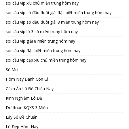
soi cầu víp xíu chủ miền trung hôm nay
soi cầu víp sớ đầu đuôi giải đặc biệt miền trung hôm nay
soi cầu víp sớ đầu đuôi giải 8 miền trung hôm nay
soi cầu víp lô 3 số miền trung hôm nay
soi cầu víp giải 8 miền trung hôm nay
soi cầu víp đặc biệt miền trung hôm nay
soi cầu víp cặp xíu chủ miền trung hôm nay
Sổ Mơ
Hôm Nay Đánh Con Gì
Cách Ăn Lô Đề Chiều Nay
Kinh Nghiệm Lô Đề
Dự đoán KQXS 3 Miền
Lấy Số Đề Chuẩn
Lô Đẹp Hôm Nay