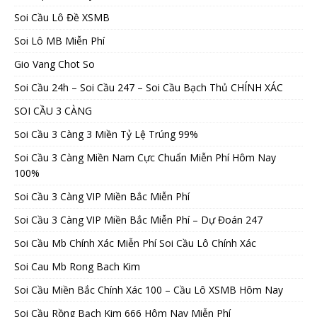
Soi Cầu Lô Đề XSMB
Soi Lô MB Miễn Phí
Gio Vang Chot So
Soi Cầu 24h – Soi Cầu 247 – Soi Cầu Bạch Thủ CHÍNH XÁC
SOI CẦU 3 CÀNG
Soi Cầu 3 Càng 3 Miền Tỷ Lệ Trúng 99%
Soi Cầu 3 Càng Miền Nam Cực Chuẩn Miễn Phí Hôm Nay
100%
Soi Cầu 3 Càng VIP Miền Bắc Miễn Phí
Soi Cầu 3 Càng VIP Miền Bắc Miễn Phí – Dự Đoán 247
Soi Cầu Mb Chính Xác Miễn Phí Soi Cầu Lô Chính Xác
Soi Cau Mb Rong Bach Kim
Soi Cầu Miền Bắc Chính Xác 100 – Cầu Lô XSMB Hôm Nay
Soi Cầu Rồng Bạch Kim 666 Hôm Nay Miễn Phí