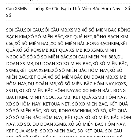
Cau XSMB – Thống Kê Cầu Bạch Thủ Miền Bắc Hôm Nay – Xổ
Số
SOI CẦU,SOI CAU,SÔI CẦU MB,XSMB,XỔ SỐ MIEN BAC,RỒNG
BẠCH KIM,XỔ SỐ MIÊN BẮC,KET QUẢ NET,RỒNG BẠCH KIM
666,XỔ SỐ MIỀN BAC,XO SỐ MIỀN BẮC,RONGBẠCHKIM,KẾT
QUẢ XỔ SỐ,KQXSMB,KET QUA XS MB,KQ XSMB,MINH
NGỌC,XÔ SỐ,XỔ SO MIỀN BẮC,SOI CAU MIEN PHI 888,DU
DOAN XS MB,DU DOAN XO SO MIEN BAC,XỔ SỐ MIỀN BẮC,
SXMB,KẾT QUA XSMB,XỔ SỐ MIÊN BẮC HÔM NAY,XÔ SÔ
MIÊN BĂC,KẾT QUẢ XỔ SỐ MIỀN BẮC,DU ĐOAN MB,XS MB
HÔM NAY,DỰ ĐOÁN MB,XỔ SỐ MIỀN BẮC HÔM NAY,KQXS,
XSTD,XÔ SỐ MIỀN BẮC HÔM NAY,SO XO MIEN BẮC, RONG
BACH KIM, MINH NGOC, XS MB, KÊT QUẢ XSMB HÔM NAY,
XỔ SỐ HÔM NAY, KETQUA NET, SỐ XO MIEN BAC, KẾT QUẢ
XỔ SỐ MIÊN BẮC, XÔ SO, RONGBACHKIM, XỔ SÔ, KẾT QUẢ
XỔ SỐ MIỀN BẮC HÔM NAY, KẾT QUẢ XỔ SỐ MIÊN BẮC HÔM
NAY, XỔ SỐ, DU DOAN XSMB, XÔ SÔ MIÊN BĂC HÔM NAY,
KET QUA XSMB, SO XO MIEN BAC, SO KET QUA, SOI CAU