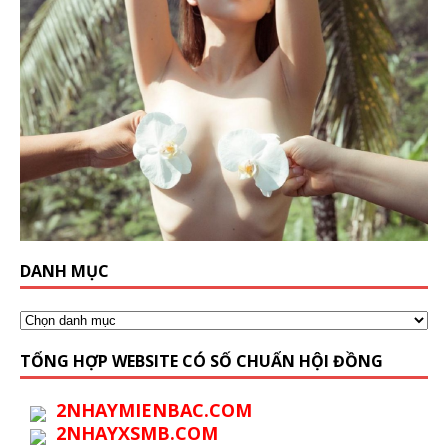
DANH MỤC
TỔNG HỢP WEBSITE CÓ SỐ CHUẨN HỘI ĐỒNG
2NHAYMIENBAC.COM
2NHAYXSMB.COM