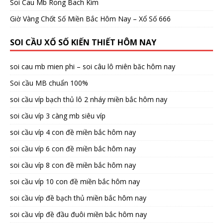
Soi Cau Mb Rong Bach Kim
Giờ Vàng Chốt Số Miền Bắc Hôm Nay – Xổ Số 666
SOI CẦU XỔ SỐ KIẾN THIẾT HÔM NAY
soi cau mb mien phi – soi câu lô miên băc hôm nay
Soi cầu MB chuẩn 100%
soi cầu víp bạch thủ lô 2 nháy miền bắc hôm nay
soi cầu víp 3 càng mb siêu víp
soi cầu víp 4 con đề miền bắc hôm nay
soi cầu víp 6 con đề miền bắc hôm nay
soi cầu víp 8 con đề miền bắc hôm nay
soi cầu víp 10 con đề miền bắc hôm nay
soi cầu víp đề bạch thủ miền bắc hôm nay
soi cầu víp đề đầu đuôi miền bắc hôm nay