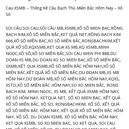
Cau XSMB – Thống Kê Cầu Bạch Thủ Miền Bắc Hôm Nay – Xổ
Số
SOI CẦU,SOI CAU,SÔI CẦU MB,XSMB,XỔ SỐ MIEN BAC,RỒNG
BẠCH KIM,XỔ SỐ MIÊN BẮC,KET QUẢ NET,RỒNG BẠCH KIM
666,XỔ SỐ MIỀN BAC,XO SỐ MIỀN BẮC,RONGBẠCHKIM,KẾT
QUẢ XỔ SỐ,KQXSMB,KET QUA XS MB,KQ XSMB,MINH
NGỌC,XÔ SỐ,XỔ SO MIỀN BẮC,SOI CAU MIEN PHI 888,DU
DOAN XS MB,DU DOAN XO SO MIEN BAC,XỔ SỐ MIỀN BẮC,
SXMB,KẾT QUA XSMB,XỔ SỐ MIÊN BẮC HÔM NAY,XÔ SÔ
MIÊN BĂC,KẾT QUẢ XỔ SỐ MIỀN BẮC,DU ĐOAN MB,XS MB
HÔM NAY,DỰ ĐOÁN MB,XỔ SỐ MIỀN BẮC HÔM NAY,KQXS,
XSTD,XÔ SỐ MIỀN BẮC HÔM NAY,SO XO MIEN BẮC, RONG
BACH KIM, MINH NGOC, XS MB, KÊT QUẢ XSMB HÔM NAY,
XỔ SỐ HÔM NAY, KETQUA NET, SỐ XO MIEN BAC, KẾT QUẢ
XỔ SỐ MIÊN BẮC, XÔ SO, RONGBACHKIM, XỔ SÔ, KẾT QUẢ
XỔ SỐ MIỀN BẮC HÔM NAY, KẾT QUẢ XỔ SỐ MIÊN BẮC HÔM
NAY, XỔ SỐ, DU DOAN XSMB, XÔ SÔ MIÊN BĂC HÔM NAY,
KET QUA XSMB, SO XO MIEN BAC, SO KET QUA, SOI CAU