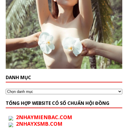
DANH MỤC
TỔNG HỢP WEBSITE CÓ SỐ CHUẨN HỘI ĐỒNG
2NHAYMIENBAC.COM
2NHAYXSMB.COM