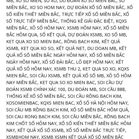
MB, XỔ SỐ MIỀN, SỐ XO, DU ĐOAN XO SO MIEN BAC, SỐ
MIỀN BẮC, XO SO HOM NAY, DỰ ĐOÁN XỔ SỐ MIỀN BẮC, XỔ
SỐ KIẾN THIẾT MIỀN BẮC, TRỰC TIẾP XỔ SỐ MIỀN BẮC, XỔ
SỐ TRỰC TIẾP MIỀN BẮC, THỐNG KÊ GIẢI ĐẶC BIỆT, KQXS
MIỀN BẮC, XÔ SỐ HÔM NAY, XSMB HÔM NAY, XỔ SỐ MIỀN
BẮC HÔM QUA, SỔ KẾT QUẢ, DỰ ĐOÁN XSMB, XO SỐ MB,
KET QUA XO SO MIEN BAC, RÔNG BACH KIM, KẾT QUẢ
XSMB, KET QUA XO SO, KẾT QUẢ NET, DU DOAN MB, KẾT
QUẢ XỔ SỐ MIỀN BẮC NGÀY HÔM NAY, XỔ SỐ MIỀN BẮC
NGÀY HÔM NAY, XỔ SỐ ĐÀI BẮC, LÔ ĐẸP HÔM NAY, KẾT
QUẢ XỔ SỐ HÔM NAY, XSMB THU 2, KET QUA SO XO, KQXS
MIEN BẮC, SOI CẦU XSMB, KẾT QUẢ XỔ SỐ MB, XÔ SỐ HÔM
NAY MIỀN BẮC, KET QUA SO XO MIEN BAC, SOI CẦU DỰ
ĐOÁN XSMB CHÍNH XÁC 100, DU ĐOÁN MB, SOI CẦU 888,
THỐNG KÊ XỔ SỐ MIỀN BẮC, SOI CẦU RỒNG BẠCH KIM,
XOSOMIENBAC, KQXS MIEN BAC, XỔ SỐ HÀ NỘI HÔM NAY,
SOI CẦU MB RỒNG BẠCH KIM, XỔ SỐ MIỀN BẮC HÔM QUẢ,
SOI CAU RONG BẠCH KIM, SOI CẦU MIỀN BẮC, RỒNG BẠCH
KIM CHỐT SỐ HÔM NAY, XỔ SỐ KIẾN THIẾT MIỀN BẮC HÔM
NAY, KẾT QUẢ XỔ SỐ XSMB, XỔ SỐ MIỀN BẮC TRỰC TIẾP,
XSMBHOM NAY, XSMB XSMN KẾT QUẢ XỔ SỐ MIỀN BẮC