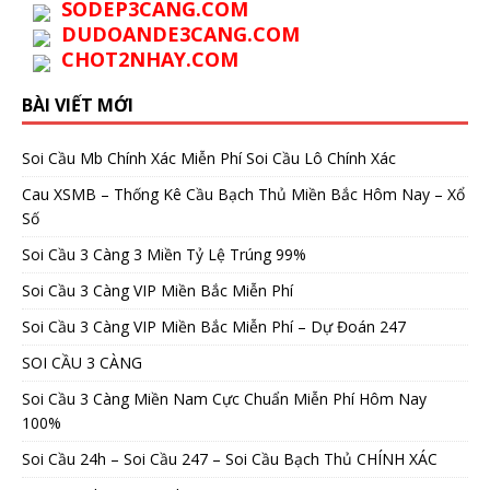
SODEP3CANG.COM
DUDOANDE3CANG.COM
CHOT2NHAY.COM
BÀI VIẾT MỚI
Soi Cầu Mb Chính Xác Miễn Phí Soi Cầu Lô Chính Xác
Cau XSMB – Thống Kê Cầu Bạch Thủ Miền Bắc Hôm Nay – Xổ
Số
Soi Cầu 3 Càng 3 Miền Tỷ Lệ Trúng 99%
Soi Cầu 3 Càng VIP Miền Bắc Miễn Phí
Soi Cầu 3 Càng VIP Miền Bắc Miễn Phí – Dự Đoán 247
SOI CẦU 3 CÀNG
Soi Cầu 3 Càng Miền Nam Cực Chuẩn Miễn Phí Hôm Nay
100%
Soi Cầu 24h – Soi Cầu 247 – Soi Cầu Bạch Thủ CHÍNH XÁC