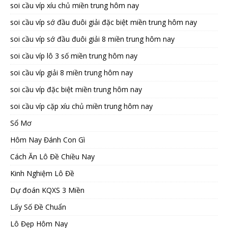
soi cầu víp xíu chủ miền trung hôm nay
soi cầu víp sớ đầu đuôi giải đặc biệt miền trung hôm nay
soi cầu víp sớ đầu đuôi giải 8 miền trung hôm nay
soi cầu víp lô 3 số miền trung hôm nay
soi cầu víp giải 8 miền trung hôm nay
soi cầu víp đặc biệt miền trung hôm nay
soi cầu víp cặp xíu chủ miền trung hôm nay
Sổ Mơ
Hôm Nay Đánh Con Gì
Cách Ăn Lô Đề Chiều Nay
Kinh Nghiệm Lô Đề
Dự đoán KQXS 3 Miền
Lấy Số Đề Chuẩn
Lô Đẹp Hôm Nay