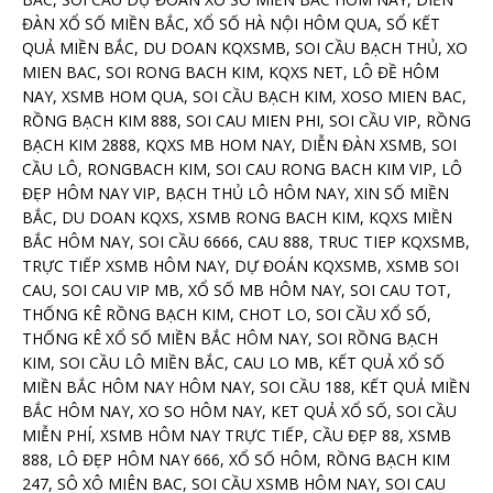
ĐÀN XỔ SỐ MIỀN BẮC, XỔ SỐ HÀ NỘI HÔM QUA, SỔ KẾT
QUẢ MIỀN BẮC, DU DOAN KQXSMB, SOI CẦU BẠCH THỦ, XO
MIEN BAC, SOI RONG BACH KIM, KQXS NET, LÔ ĐỀ HÔM
NAY, XSMB HOM QUA, SOI CẦU BẠCH KIM, XOSO MIEN BAC,
RỒNG BẠCH KIM 888, SOI CAU MIEN PHI, SOI CẦU VIP, RỒNG
BẠCH KIM 2888, KQXS MB HOM NAY, DIỄN ĐÀN XSMB, SOI
CẦU LÔ, RONGBACH KIM, SOI CAU RONG BACH KIM VIP, LÔ
ĐẸP HÔM NAY VIP, BẠCH THỦ LÔ HÔM NAY, XIN SỐ MIỀN
BẮC, DU DOAN KQXS, XSMB RONG BACH KIM, KQXS MIỀN
BẮC HÔM NAY, SOI CẦU 6666, CAU 888, TRUC TIEP KQXSMB,
TRỰC TIẾP XSMB HÔM NAY, DỰ ĐOÁN KQXSMB, XSMB SOI
CAU, SOI CAU VIP MB, XỔ SỐ MB HÔM NAY, SOI CAU TOT,
THỐNG KÊ RỒNG BẠCH KIM, CHOT LO, SOI CẦU XỔ SỐ,
THỐNG KÊ XỔ SỐ MIỀN BẮC HÔM NAY, SOI RỒNG BẠCH
KIM, SOI CẦU LÔ MIỀN BẮC, CAU LO MB, KẾT QUẢ XỔ SỐ
MIỀN BẮC HÔM NAY HÔM NAY, SOI CẦU 188, KẾT QUẢ MIỀN
BẮC HÔM NAY, XO SO HÔM NAY, KET QUẢ XỔ SỐ, SOI CẦU
MIỄN PHÍ, XSMB HÔM NAY TRỰC TIẾP, CẦU ĐẸP 88, XSMB
888, LÔ ĐẸP HÔM NAY 666, XỔ SỐ HÔM, RỒNG BẠCH KIM
247, SÔ XÔ MIÊN BAC, SOI CẦU XSMB HÔM NAY, SOI CAU