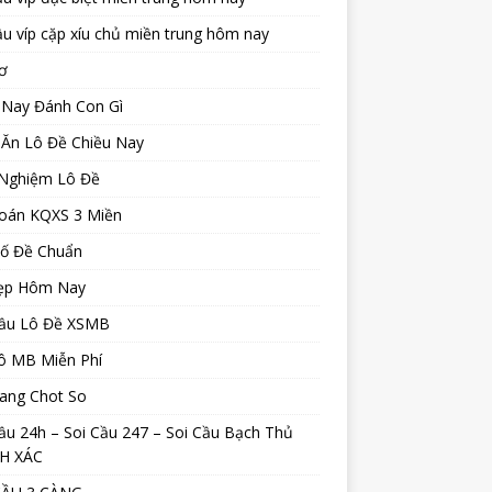
ầu víp cặp xíu chủ miền trung hôm nay
ơ
Nay Đánh Con Gì
 Ăn Lô Đề Chiều Nay
 Nghiệm Lô Đề
oán KQXS 3 Miền
Số Đề Chuẩn
ẹp Hôm Nay
Cầu Lô Đề XSMB
Lô MB Miễn Phí
Vang Chot So
ầu 24h – Soi Cầu 247 – Soi Cầu Bạch Thủ
H XÁC