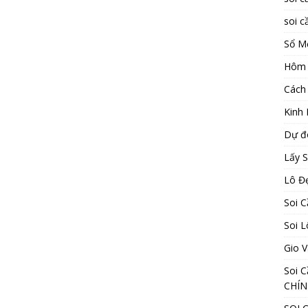
soi c
Sổ M
Hôm 
Cách
Kinh
Dự đ
Lấy 
Lô Đ
Soi 
Soi 
Gio 
Soi C
CHÍN