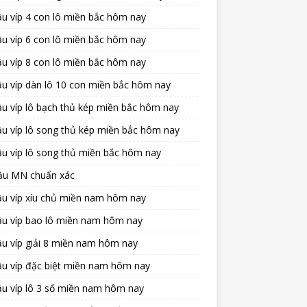
ầu víp 4 con lô miền bắc hôm nay
ầu víp 6 con lô miền bắc hôm nay
ầu víp 8 con lô miền bắc hôm nay
ầu víp dàn lô 10 con miền bắc hôm nay
ầu víp lô bạch thủ kép miền bắc hôm nay
ầu víp lô song thủ kép miền bắc hôm nay
ầu víp lô song thủ miền bắc hôm nay
cầu MN chuẩn xác
ầu víp xíu chủ miền nam hôm nay
ầu víp bao lô miền nam hôm nay
ầu víp giải 8 miền nam hôm nay
ầu víp đặc biệt miền nam hôm nay
ầu víp lô 3 số miền nam hôm nay