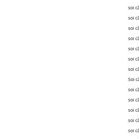
soi c
soi c
soi c
soi c
soi c
soi c
soi c
Soi 
soi c
soi c
soi c
soi c
soi c