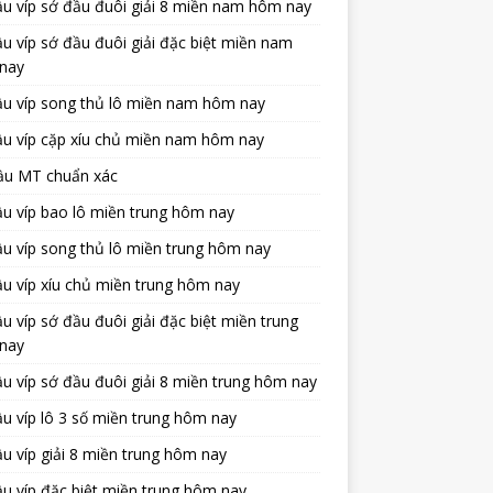
ầu víp sớ đầu đuôi giải 8 miền nam hôm nay
ầu víp sớ đầu đuôi giải đặc biệt miền nam
nay
ầu víp song thủ lô miền nam hôm nay
ầu víp cặp xíu chủ miền nam hôm nay
cầu MT chuẩn xác
ầu víp bao lô miền trung hôm nay
ầu víp song thủ lô miền trung hôm nay
ầu víp xíu chủ miền trung hôm nay
ầu víp sớ đầu đuôi giải đặc biệt miền trung
nay
ầu víp sớ đầu đuôi giải 8 miền trung hôm nay
ầu víp lô 3 số miền trung hôm nay
ầu víp giải 8 miền trung hôm nay
ầu víp đặc biệt miền trung hôm nay