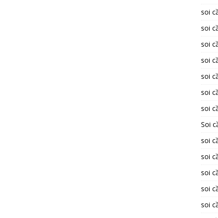
soi c
soi c
soi c
soi c
soi c
soi c
soi c
Soi 
soi c
soi c
soi c
soi c
soi c