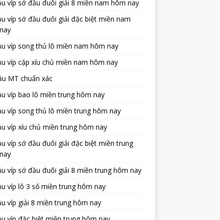
ầu víp sớ đầu đuôi giải 8 miền nam hôm nay
ầu víp sớ đầu đuôi giải đặc biệt miền nam
nay
ầu víp song thủ lô miền nam hôm nay
ầu víp cặp xíu chủ miền nam hôm nay
cầu MT chuẩn xác
ầu víp bao lô miền trung hôm nay
ầu víp song thủ lô miền trung hôm nay
ầu víp xíu chủ miền trung hôm nay
ầu víp sớ đầu đuôi giải đặc biệt miền trung
nay
ầu víp sớ đầu đuôi giải 8 miền trung hôm nay
ầu víp lô 3 số miền trung hôm nay
ầu víp giải 8 miền trung hôm nay
ầu víp đặc biệt miền trung hôm nay