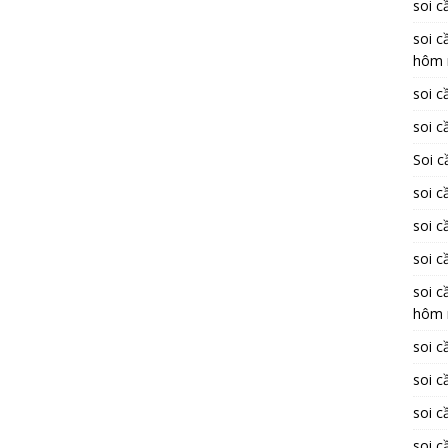
soi c
soi c
hôm 
soi c
soi c
Soi 
soi c
soi c
soi c
soi c
hôm 
soi c
soi c
soi c
soi c