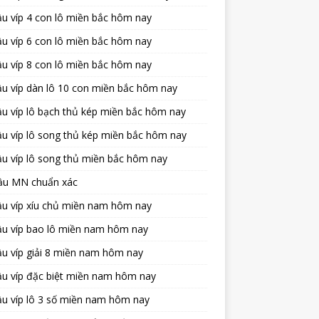
ầu víp 4 con lô miền bắc hôm nay
ầu víp 6 con lô miền bắc hôm nay
ầu víp 8 con lô miền bắc hôm nay
ầu víp dàn lô 10 con miền bắc hôm nay
ầu víp lô bạch thủ kép miền bắc hôm nay
ầu víp lô song thủ kép miền bắc hôm nay
ầu víp lô song thủ miền bắc hôm nay
cầu MN chuẩn xác
ầu víp xíu chủ miền nam hôm nay
ầu víp bao lô miền nam hôm nay
ầu víp giải 8 miền nam hôm nay
ầu víp đặc biệt miền nam hôm nay
ầu víp lô 3 số miền nam hôm nay