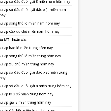
ầu víp sớ đầu đuôi giải 8 miền nam hôm nay
ầu víp sớ đầu đuôi giải đặc biệt miền nam
nay
ầu víp song thủ lô miền nam hôm nay
ầu víp cặp xíu chủ miền nam hôm nay
cầu MT chuẩn xác
ầu víp bao lô miền trung hôm nay
ầu víp song thủ lô miền trung hôm nay
ầu víp xíu chủ miền trung hôm nay
ầu víp sớ đầu đuôi giải đặc biệt miền trung
nay
ầu víp sớ đầu đuôi giải 8 miền trung hôm nay
ầu víp lô 3 số miền trung hôm nay
ầu víp giải 8 miền trung hôm nay
ầu víp đặc biệt miền trung hôm nay