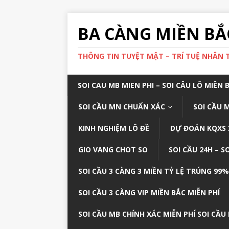
BA CÀNG MIỀN BẮC
THÔNG TIN TUYỆT MẬT – TRÍ TUỆ NHÂN 
SOI CAU MB MIEN PHI – SOI CÂU LÔ MIÊN
SOI CẦU MN CHUẨN XÁC
SOI CẦU 
KINH NGHIỆM LÔ ĐỀ
DỰ ĐOÁN KQXS 
GIO VANG CHOT SO
SOI CẦU 24H – S
SOI CẦU 3 CÀNG 3 MIỀN TỶ LỆ TRÚNG 99%
SOI CẦU 3 CÀNG VIP MIỀN BẮC MIỄN PHÍ
SOI CẦU MB CHÍNH XÁC MIỄN PHÍ SOI CẦU