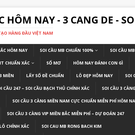
 HÔM NAY - 3 CANG DE - SO
TẠO HÀNG ĐẦU VIỆT NAM
 BĂC HÔM NAY
SOI CẦU MB CHUẨN 100%
SOI CẦU MB
MT CHUẨN XÁC
SỔ MƠ
HÔM NAY ĐÁNH CON GÌ
3 MIỀN
LẤY SỐ ĐỀ CHUẨN
LÔ ĐẸP HÔM NAY
SOI 
OI CẦU 247 – SOI CẦU BẠCH THỦ CHÍNH XÁC
SOI CẦU 3 CÀN
SOI CẦU 3 CÀNG MIỀN NAM CỰC CHUẨN MIỄN PHÍ HÔM N
SOI CẦU 3 CÀNG VIP MIỀN BẮC MIỄN PHÍ – DỰ ĐOÁN 247
 LÔ CHÍNH XÁC
SOI CAU MB RONG BACH KIM