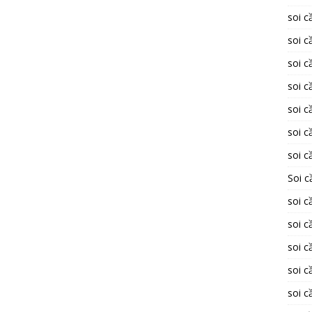
soi c
soi c
soi c
soi c
soi c
soi c
soi c
Soi 
soi c
soi c
soi c
soi c
soi c