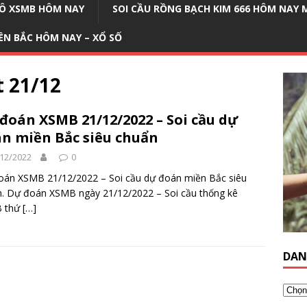
 LÔ XSMB HÔM NAY
SOI CẦU RỒNG BẠCH KIM 666 HÔM NAY M
ỀN BẮC HÔM NAY – XỔ SỐ
t 21/12
đoán XSMB 21/12/2022 – Soi cầu dự
n miền Bắc siêu chuẩn
12/2022
0
án XSMB 21/12/2022 – Soi cầu dự đoán miền Bắc siêu
. Dự đoán XSMB ngày 21/12/2022 – Soi cầu thống kê
 thứ
[…]
DAN