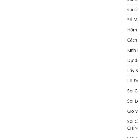
soi c
Sổ M
Hôm 
Cách
Kinh
Dự đ
Lấy 
Lô Đ
Soi 
Soi 
Gio 
Soi C
CHÍN