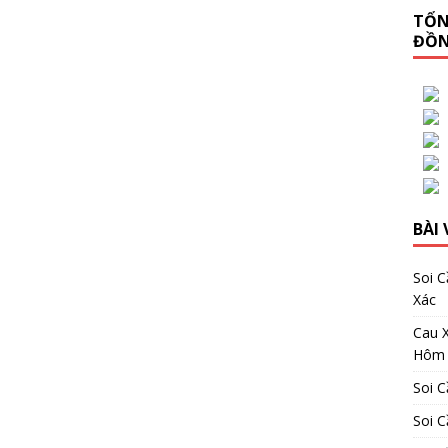
TỔN
ĐỒ
BÀI 
Soi C
Xác
Cau 
Hôm 
Soi C
Soi C