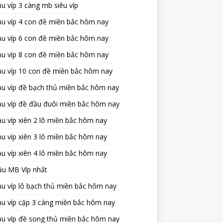
ầu víp 3 càng mb siêu víp
ầu víp 4 con đề miền bắc hôm nay
ầu víp 6 con đề miền bắc hôm nay
ầu víp 8 con đề miền bắc hôm nay
ầu víp 10 con đề miền bắc hôm nay
ầu víp đề bạch thủ miền bắc hôm nay
ầu víp đề đầu đuôi miền bắc hôm nay
ầu víp xiên 2 lô miền bắc hôm nay
ầu víp xiên 3 lô miền bắc hôm nay
ầu víp xiên 4 lô miền bắc hôm nay
ầu MB Víp nhất
ầu víp lô bạch thủ miền bắc hôm nay
ầu víp cặp 3 càng miền bắc hôm nay
ầu víp đề song thủ miền bắc hôm nay