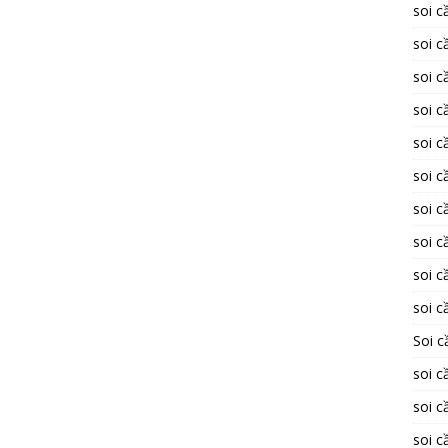
soi c
soi c
soi c
soi c
soi c
soi c
soi c
soi c
soi c
soi c
Soi c
soi c
soi c
soi c