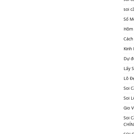
soi c
Sổ M
Hôm 
Cách
Kinh
Dự đ
Lấy 
Lô Đ
Soi 
Soi 
Gio 
Soi C
CHÍN