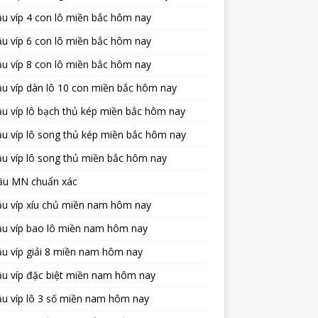
ầu víp 4 con lô miền bắc hôm nay
ầu víp 6 con lô miền bắc hôm nay
ầu víp 8 con lô miền bắc hôm nay
ầu víp dàn lô 10 con miền bắc hôm nay
ầu víp lô bạch thủ kép miền bắc hôm nay
ầu víp lô song thủ kép miền bắc hôm nay
ầu víp lô song thủ miền bắc hôm nay
cầu MN chuẩn xác
ầu víp xíu chủ miền nam hôm nay
ầu víp bao lô miền nam hôm nay
ầu víp giải 8 miền nam hôm nay
ầu víp đặc biệt miền nam hôm nay
ầu víp lô 3 số miền nam hôm nay