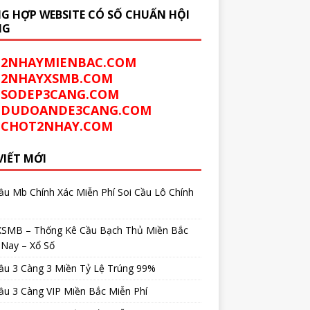
G HỢP WEBSITE CÓ SỐ CHUẨN HỘI
NG
2NHAYMIENBAC.COM
2NHAYXSMB.COM
SODEP3CANG.COM
DUDOANDE3CANG.COM
CHOT2NHAY.COM
VIẾT MỚI
ầu Mb Chính Xác Miễn Phí Soi Cầu Lô Chính
XSMB – Thống Kê Cầu Bạch Thủ Miền Bắc
Nay – Xổ Số
ầu 3 Càng 3 Miền Tỷ Lệ Trúng 99%
ầu 3 Càng VIP Miền Bắc Miễn Phí