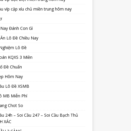
ầu víp cặp xíu chủ miền trung hôm nay
ơ
Nay Đánh Con Gì
 Ăn Lô Đề Chiều Nay
 Nghiệm Lô Đề
oán KQXS 3 Miền
Số Đề Chuẩn
ẹp Hôm Nay
Cầu Lô Đề XSMB
Lô MB Miễn Phí
Vang Chot So
ầu 24h – Soi Cầu 247 – Soi Cầu Bạch Thủ
H XÁC