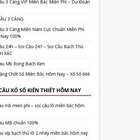
ầu 3 Càng VIP Miền Bắc Miễn Phí – Dự Đoán
CẦU 3 CÀNG
Cầu 3 Càng Miền Nam Cực Chuẩn Miễn Phí
Nay 100%
ầu 24h – Soi Cầu 247 – Soi Cầu Bạch Thủ
H XÁC
Cau Mb Rong Bach Kim
Vàng Chốt Số Miền Bắc Hôm Nay – Xổ Số 666
 CẦU XỔ SỐ KIẾN THIẾT HÔM NAY
au mb mien phi – soi câu lô miên băc hôm
cầu MB chuẩn 100%
ầu víp bạch thủ lô 2 nháy miền bắc hôm nay