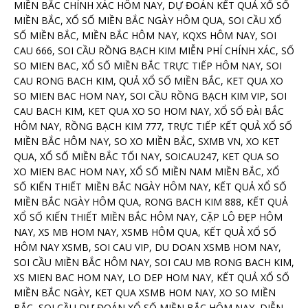
MIỀN BẮC CHÍNH XÁC HÔM NAY, DỰ ĐOÁN KẾT QUẢ XỔ SỐ
MIỀN BẮC, XỔ SỐ MIỀN BẮC NGÀY HÔM QUA, SOI CẦU XỔ
SỐ MIỀN BẮC, MIỀN BẮC HÔM NAY, KQXS HÔM NAY, SOI
CAU 666, SOI CẦU RỒNG BẠCH KIM MIỄN PHÍ CHÍNH XÁC, SỐ
SO MIEN BAC, XỔ SỐ MIỀN BẮC TRỰC TIẾP HÔM NAY, SOI
CAU RONG BACH KIM, QUẢ XỔ SỐ MIỀN BẮC, KET QUA XO
SO MIEN BAC HOM NAY, SOI CẦU RỒNG BẠCH KIM VIP, SOI
CAU BACH KIM, KET QUA XO SO HOM NAY, XỔ SỐ ĐÀI BẮC
HÔM NAY, RỒNG BẠCH KIM 777, TRỰC TIẾP KẾT QUẢ XỔ SỐ
MIỀN BẮC HÔM NAY, SO XO MIỀN BẮC, SXMB VN, XO KET
QUA, XỔ SỐ MIỀN BẮC TỐI NAY, SOICAU247, KET QUA SO
XO MIEN BAC HOM NAY, XỔ SỐ MIỀN NAM MIỀN BẮC, XỔ
SỐ KIẾN THIẾT MIỀN BẮC NGÀY HÔM NAY, KẾT QUẢ XỔ SỐ
MIỀN BẮC NGÀY HÔM QUA, RONG BACH KIM 888, KẾT QUẢ
XỔ SỐ KIẾN THIẾT MIỀN BẮC HÔM NAY, CẶP LÔ ĐẸP HÔM
NAY, XS MB HOM NAY, XSMB HÔM QUA, KẾT QUẢ XỔ SỐ
HÔM NAY XSMB, SOI CAU VIP, DU DOAN XSMB HOM NAY,
SOI CẦU MIỀN BẮC HÔM NAY, SOI CAU MB RONG BACH KIM,
XS MIEN BAC HOM NAY, LO DEP HOM NAY, KẾT QUẢ XỔ SỐ
MIỀN BẮC NGÀY, KET QUA XSMB HOM NAY, XO SO MIỀN
BẮC, SOI CẦU DỰ ĐOÁN XỔ SỐ MIỀN BẮC HÔM NAY, DIỄN