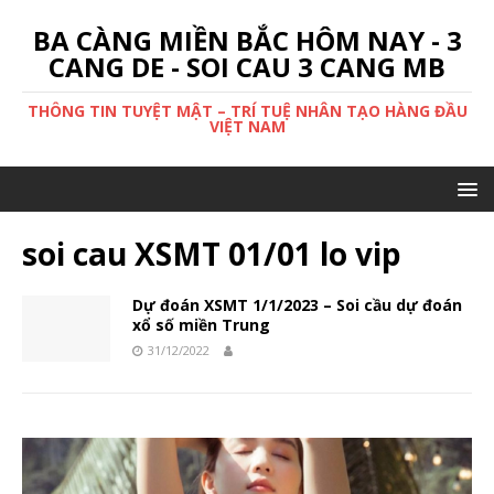
BA CÀNG MIỀN BẮC HÔM NAY - 3
CANG DE - SOI CAU 3 CANG MB
THÔNG TIN TUYỆT MẬT – TRÍ TUỆ NHÂN TẠO HÀNG ĐẦU
VIỆT NAM
soi cau XSMT 01/01 lo vip
Dự đoán XSMT 1/1/2023 – Soi cầu dự đoán
xổ số miền Trung
31/12/2022