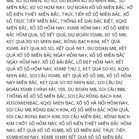
MB, XỔ SỐ MIỀN, SỐ XO, DU ĐOAN XO SO MIEN BAC, SỐ
MIỀN BẮC, XO SO HOM NAY, DỰ ĐOÁN XỔ SỐ MIỀN BẮC, XỔ
SỐ KIẾN THIẾT MIỀN BẮC, TRỰC TIẾP XỔ SỐ MIỀN BẮC, XỔ
SỐ TRỰC TIẾP MIỀN BẮC, THỐNG KÊ GIẢI ĐẶC BIỆT, KQXS
MIỀN BẮC, XÔ SỐ HÔM NAY, XSMB HÔM NAY, XỔ SỐ MIỀN
BẮC HÔM QUA, SỔ KẾT QUẢ, DỰ ĐOÁN XSMB, XO SỐ MB,
KET QUA XO SO MIEN BAC, RÔNG BACH KIM, KẾT QUẢ
XSMB, KET QUA XO SO, KẾT QUẢ NET, DU DOAN MB, KẾT
QUẢ XỔ SỐ MIỀN BẮC NGÀY HÔM NAY, XỔ SỐ MIỀN BẮC
NGÀY HÔM NAY, XỔ SỐ ĐÀI BẮC, LÔ ĐẸP HÔM NAY, KẾT
QUẢ XỔ SỐ HÔM NAY, XSMB THU 2, KET QUA SO XO, KQXS
MIEN BẮC, SOI CẦU XSMB, KẾT QUẢ XỔ SỐ MB, XÔ SỐ HÔM
NAY MIỀN BẮC, KET QUA SO XO MIEN BAC, SOI CẦU DỰ
ĐOÁN XSMB CHÍNH XÁC 100, DU ĐOÁN MB, SOI CẦU 888,
THỐNG KÊ XỔ SỐ MIỀN BẮC, SOI CẦU RỒNG BẠCH KIM,
XOSOMIENBAC, KQXS MIEN BAC, XỔ SỐ HÀ NỘI HÔM NAY,
SOI CẦU MB RỒNG BẠCH KIM, XỔ SỐ MIỀN BẮC HÔM QUẢ,
SOI CAU RONG BẠCH KIM, SOI CẦU MIỀN BẮC, RỒNG BẠCH
KIM CHỐT SỐ HÔM NAY, XỔ SỐ KIẾN THIẾT MIỀN BẮC HÔM
NAY, KẾT QUẢ XỔ SỐ XSMB, XỔ SỐ MIỀN BẮC TRỰC TIẾP,
XSMBHOM NAY, XSMB XSMN KẾT QUẢ XỔ SỐ MIỀN BẮC