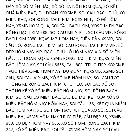
ĐÀN XỔ SỐ MIỀN BẮC, XỔ SỐ HÀ NỘI HÔM QUA, SỔ KẾT
QUẢ MIỀN BẮC, DU DOAN KQXSMB, SOI CẦU BẠCH THỦ, XO
MIEN BAC, SOI RONG BACH KIM, KQXS NET, LÔ ĐỀ HÔM
NAY, XSMB HOM QUA, SOI CẦU BẠCH KIM, XOSO MIEN BAC,
RỒNG BẠCH KIM 888, SOI CAU MIEN PHI, SOI CẦU VIP, RỒNG
BẠCH KIM 2888, KQXS MB HOM NAY, DIỄN ĐÀN XSMB, SOI
CẦU LÔ, RONGBACH KIM, SOI CAU RONG BACH KIM VIP, LÔ
ĐẸP HÔM NAY VIP, BẠCH THỦ LÔ HÔM NAY, XIN SỐ MIỀN
BẮC, DU DOAN KQXS, XSMB RONG BACH KIM, KQXS MIỀN
BẮC HÔM NAY, SOI CẦU 6666, CAU 888, TRUC TIEP KQXSMB,
TRỰC TIẾP XSMB HÔM NAY, DỰ ĐOÁN KQXSMB, XSMB SOI
CAU, SOI CAU VIP MB, XỔ SỐ MB HÔM NAY, SOI CAU TOT,
THỐNG KÊ RỒNG BẠCH KIM, CHOT LO, SOI CẦU XỔ SỐ,
THỐNG KÊ XỔ SỐ MIỀN BẮC HÔM NAY, SOI RỒNG BẠCH
KIM, SOI CẦU LÔ MIỀN BẮC, CAU LO MB, KẾT QUẢ XỔ SỐ
MIỀN BẮC HÔM NAY HÔM NAY, SOI CẦU 188, KẾT QUẢ MIỀN
BẮC HÔM NAY, XO SO HÔM NAY, KET QUẢ XỔ SỐ, SOI CẦU
MIỄN PHÍ, XSMB HÔM NAY TRỰC TIẾP, CẦU ĐẸP 88, XSMB
888, LÔ ĐẸP HÔM NAY 666, XỔ SỐ HÔM, RỒNG BẠCH KIM
247, SÔ XÔ MIÊN BAC, SOI CẦU XSMB HÔM NAY, SOI CAU