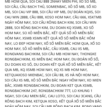
MB HOM QUA, SOI CAU 888 2NHAY MIEN PHI, XO SÔ MB,
SOI CÂU, CẦU BẠCH THỦ, SOMIENBAC, XÔ SỐ MB, SỐ XO
MB, SOI CAU VIP 888, SOI CẦU VIP MB, DỰ ĐOÁN KQXS, SOI
CAU WIN 2888, CẦU 888, XOSO HOM NAY, CẦU 666, XSKTMB
NGÀY HÔM NAY, SOI CÂU RÔNG BACH KIM, SOI CẦU WIN
2888, SOI RÔNG BACH KIM, DU DOAN KQ XSMB, XO SỐ
HOM NAY, SO XÔ MIÊN BẮC, KẾT QUẢ SỔ XÔ MIÊN BẮC
HÔM NAY, XSMB XSMN KẾT QUẢ XỐ SỐ MIỀN BẮC HÔM
NAY, LO ĐEP HOM NAY, XỔ SỐ MIỀN BẮC HOM QUA, XỔ SO
HOM NAY, SÔ XÔ MIÊN BÂC, CÂU XSMB, CAU XS MB,
RONGVANG BACHKIM, SOI CẦU MB HOM NAY, THONGKE
RONGBACHKIM, XS MIÊN BAC HOM NAY, DU ĐOÁN XỔ SỐ,
DU DOAN XO SỐ, DU DOAN KẾT QUẢ XỔ SỐ MIỀN BẮC, KẾT
QUA MB, KQ XSMB HOM NAY, KQ XS MB HOM NAY,
KETQUAXOSO MIENBAC, SOI CÂU 88, XS HÀ NỘI HOM NAY,
SOI CẦU XS MB, XÔ SÔ MIÊN BĂC NGAY HÔM NAY, XO MIEN
BẮC, XSMB RONGBACHKIM, DU ĐOAN KET QUA XSMB,
RONGBACHKIM 247, RONGBACHKIM 777, LO KHUNG 1
NGAY, SOI CAU MIEN BẮC, CAU LOTO, SOI CAU 3CANG, CẦU
RÔNG BACH KIM, KETQUA XOSO, KẾT QUẢ XỔ SỐ MIÊN BẮC
NGÀY HÔM NAY, SOI CÂU MB RÔNG BACH KIM, RONG VANG