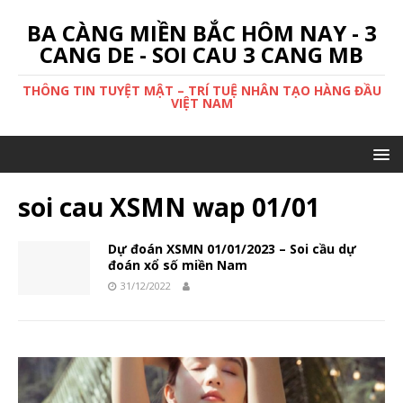
BA CÀNG MIỀN BẮC HÔM NAY - 3
CANG DE - SOI CAU 3 CANG MB
THÔNG TIN TUYỆT MẬT – TRÍ TUỆ NHÂN TẠO HÀNG ĐẦU
VIỆT NAM
soi cau XSMN wap 01/01
Dự đoán XSMN 01/01/2023 – Soi cầu dự
đoán xổ số miền Nam
31/12/2022