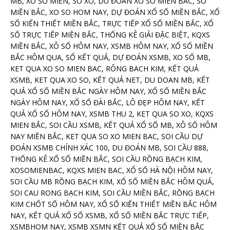
MB, XỔ SỐ MIỀN, SỐ XO, DU ĐOAN XO SO MIEN BAC, SỐ
MIỀN BẮC, XO SO HOM NAY, DỰ ĐOÁN XỔ SỐ MIỀN BẮC, XỔ
SỐ KIẾN THIẾT MIỀN BẮC, TRỰC TIẾP XỔ SỐ MIỀN BẮC, XỔ
SỐ TRỰC TIẾP MIỀN BẮC, THỐNG KÊ GIẢI ĐẶC BIỆT, KQXS
MIỀN BẮC, XÔ SỐ HÔM NAY, XSMB HÔM NAY, XỔ SỐ MIỀN
BẮC HÔM QUA, SỔ KẾT QUẢ, DỰ ĐOÁN XSMB, XO SỐ MB,
KET QUA XO SO MIEN BAC, RÔNG BACH KIM, KẾT QUẢ
XSMB, KET QUA XO SO, KẾT QUẢ NET, DU DOAN MB, KẾT
QUẢ XỔ SỐ MIỀN BẮC NGÀY HÔM NAY, XỔ SỐ MIỀN BẮC
NGÀY HÔM NAY, XỔ SỐ ĐÀI BẮC, LÔ ĐẸP HÔM NAY, KẾT
QUẢ XỔ SỐ HÔM NAY, XSMB THU 2, KET QUA SO XO, KQXS
MIEN BẮC, SOI CẦU XSMB, KẾT QUẢ XỔ SỐ MB, XÔ SỐ HÔM
NAY MIỀN BẮC, KET QUA SO XO MIEN BAC, SOI CẦU DỰ
ĐOÁN XSMB CHÍNH XÁC 100, DU ĐOÁN MB, SOI CẦU 888,
THỐNG KÊ XỔ SỐ MIỀN BẮC, SOI CẦU RỒNG BẠCH KIM,
XOSOMIENBAC, KQXS MIEN BAC, XỔ SỐ HÀ NỘI HÔM NAY,
SOI CẦU MB RỒNG BẠCH KIM, XỔ SỐ MIỀN BẮC HÔM QUẢ,
SOI CAU RONG BẠCH KIM, SOI CẦU MIỀN BẮC, RỒNG BẠCH
KIM CHỐT SỐ HÔM NAY, XỔ SỐ KIẾN THIẾT MIỀN BẮC HÔM
NAY, KẾT QUẢ XỔ SỐ XSMB, XỔ SỐ MIỀN BẮC TRỰC TIẾP,
XSMBHOM NAY, XSMB XSMN KẾT QUẢ XỔ SỐ MIỀN BẮC