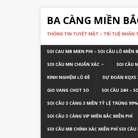
BA CÀNG MIỀN BẮC
THÔNG TIN TUYỆT MẬT – TRÍ TUỆ NHÂN 
SOI CAU MB MIEN PHI – SOI CÂU LÔ MIÊN
SOI CẦU MN CHUẨN XÁC
SOI CẦU 
KINH NGHIỆM LÔ ĐỀ
DỰ ĐOÁN KQXS 
GIO VANG CHOT SO
SOI CẦU 24H – S
SOI CẦU 3 CÀNG 3 MIỀN TỶ LỆ TRÚNG 99%
SOI CẦU 3 CÀNG VIP MIỀN BẮC MIỄN PHÍ
SOI CẦU MB CHÍNH XÁC MIỄN PHÍ SOI CẦU