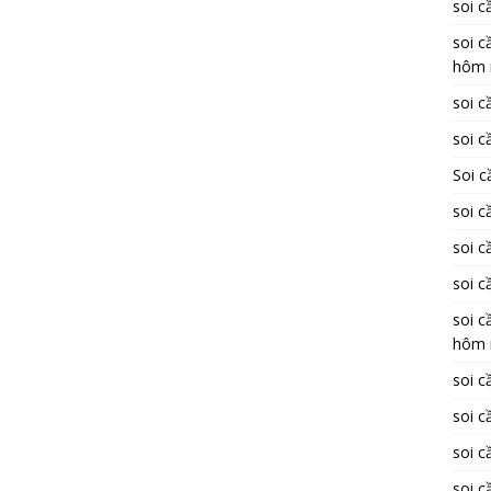
soi c
soi c
hôm 
soi c
soi c
Soi 
soi c
soi c
soi c
soi c
hôm 
soi c
soi c
soi c
soi c