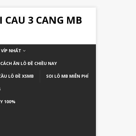
I CAU 3 CANG MB
 VÍP NHẤT
CÁCH ĂN LÔ ĐỀ CHIỀU NAY
CẦU LÔ ĐỀ XSMB
SOI LÔ MB MIỄN PHÍ
G
AY 100%