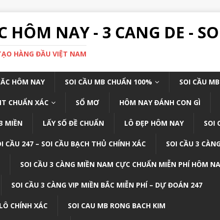
 HÔM NAY - 3 CANG DE - SO
TẠO HÀNG ĐẦU VIỆT NAM
 BĂC HÔM NAY
SOI CẦU MB CHUẨN 100%
SOI CẦU MB
MT CHUẨN XÁC
SỔ MƠ
HÔM NAY ĐÁNH CON GÌ
3 MIỀN
LẤY SỐ ĐỀ CHUẨN
LÔ ĐẸP HÔM NAY
SOI 
OI CẦU 247 – SOI CẦU BẠCH THỦ CHÍNH XÁC
SOI CẦU 3 CÀN
SOI CẦU 3 CÀNG MIỀN NAM CỰC CHUẨN MIỄN PHÍ HÔM N
SOI CẦU 3 CÀNG VIP MIỀN BẮC MIỄN PHÍ – DỰ ĐOÁN 247
 LÔ CHÍNH XÁC
SOI CAU MB RONG BACH KIM