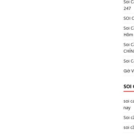
Soi C
247
SOI 
Soi 
Hôm 
Soi C
CHÍN
Soi 
Giờ 
SOI
soi c
nay
Soi 
soi c