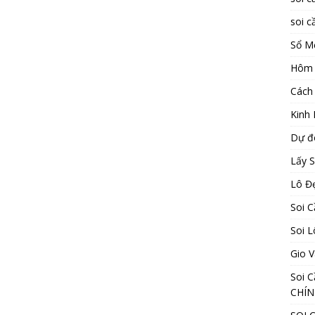
soi c
Sổ M
Hôm 
Cách
Kinh
Dự đ
Lấy 
Lô Đ
Soi 
Soi 
Gio 
Soi C
CHÍN