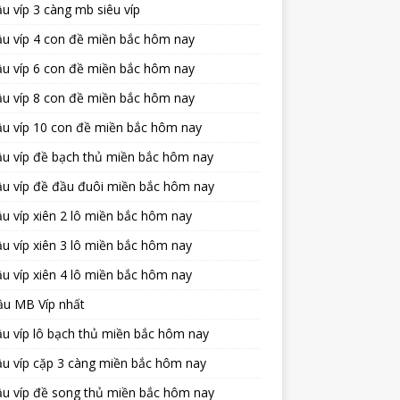
ầu víp 3 càng mb siêu víp
ầu víp 4 con đề miền bắc hôm nay
ầu víp 6 con đề miền bắc hôm nay
ầu víp 8 con đề miền bắc hôm nay
ầu víp 10 con đề miền bắc hôm nay
ầu víp đề bạch thủ miền bắc hôm nay
ầu víp đề đầu đuôi miền bắc hôm nay
ầu víp xiên 2 lô miền bắc hôm nay
ầu víp xiên 3 lô miền bắc hôm nay
ầu víp xiên 4 lô miền bắc hôm nay
ầu MB Víp nhất
ầu víp lô bạch thủ miền bắc hôm nay
ầu víp cặp 3 càng miền bắc hôm nay
ầu víp đề song thủ miền bắc hôm nay