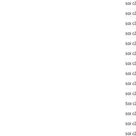
soi c
soi c
soi c
soi c
soi c
soi c
soi c
soi c
soi c
soi c
Soi c
soi c
soi c
soi c