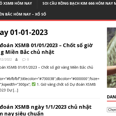
 LÔ XSMB HÔM NAY
SOI CẦU RỒNG BẠCH KIM 666 HÔM NAY M
ỀN BẮC HÔM NAY – XỔ SỐ
ay 01-01-2023
đoán XSMB 01/01/2023 – Chốt số giờ
g Miền Bắc chủ nhật
12/2022
0
án XSMB 01/01/2023 – Chốt số giờ vàng Miền Bắc chủ
or=”#bfbfbf”;titlecolor=”#730038″;dbcolor=”#000000″;fsize=
”;kqwidth=”300px”;
1. Giờ vàng chốt số Dự đoán XSMB
2023 Dự
[…]
DAN
đoán XSMB ngày 1/1/2023 chủ nhật
 nay siêu chuẩn