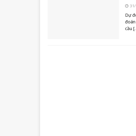
31/
Dự đ
đoán 
cầu
[