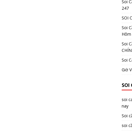
Soi C
247
SOI 
Soi 
Hôm 
Soi C
CHÍN
Soi 
Giờ 
SOI
soi c
nay
Soi 
soi c