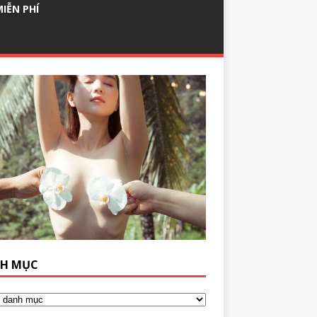
IỄN PHÍ
H MỤC