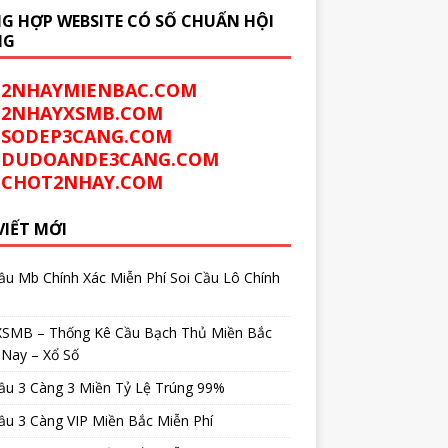
G HỢP WEBSITE CÓ SỐ CHUẨN HỘI
NG
2NHAYMIENBAC.COM
2NHAYXSMB.COM
SODEP3CANG.COM
DUDOANDE3CANG.COM
CHOT2NHAY.COM
VIẾT MỚI
ầu Mb Chính Xác Miễn Phí Soi Cầu Lô Chính
XSMB – Thống Kê Cầu Bạch Thủ Miền Bắc
Nay – Xổ Số
ầu 3 Càng 3 Miền Tỷ Lệ Trúng 99%
ầu 3 Càng VIP Miền Bắc Miễn Phí