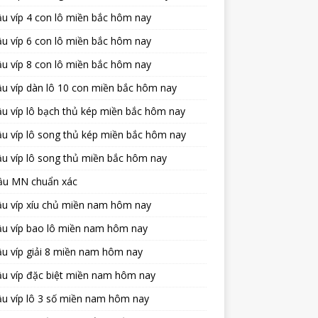
ầu víp 4 con lô miền bắc hôm nay
ầu víp 6 con lô miền bắc hôm nay
ầu víp 8 con lô miền bắc hôm nay
ầu víp dàn lô 10 con miền bắc hôm nay
ầu víp lô bạch thủ kép miền bắc hôm nay
ầu víp lô song thủ kép miền bắc hôm nay
ầu víp lô song thủ miền bắc hôm nay
cầu MN chuẩn xác
ầu víp xíu chủ miền nam hôm nay
ầu víp bao lô miền nam hôm nay
ầu víp giải 8 miền nam hôm nay
ầu víp đặc biệt miền nam hôm nay
ầu víp lô 3 số miền nam hôm nay