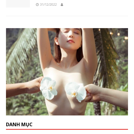
31/12/2022
DANH MỤC