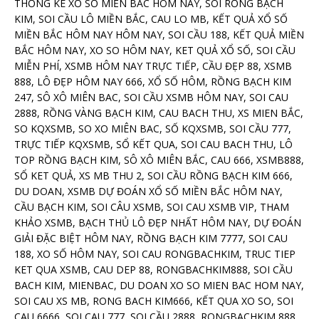
THỐNG KÊ XỔ SỐ MIỀN BẮC HÔM NAY, SOI RỒNG BẠCH
KIM, SOI CẦU LÔ MIỀN BẮC, CAU LO MB, KẾT QUẢ XỔ SỐ
MIỀN BẮC HÔM NAY HÔM NAY, SOI CẦU 188, KẾT QUẢ MIỀN
BẮC HÔM NAY, XO SO HÔM NAY, KET QUẢ XỔ SỐ, SOI CẦU
MIỄN PHÍ, XSMB HÔM NAY TRỰC TIẾP, CẦU ĐẸP 88, XSMB
888, LÔ ĐẸP HÔM NAY 666, XỔ SỐ HÔM, RỒNG BẠCH KIM
247, SÔ XÔ MIÊN BAC, SOI CẦU XSMB HÔM NAY, SOI CAU
2888, RỒNG VÀNG BẠCH KIM, CAU BACH THU, XS MIEN BẮC,
SO KQXSMB, SO XO MIÊN BAC, SỐ KQXSMB, SOI CẦU 777,
TRỰC TIẾP KQXSMB, SỔ KẾT QUA, SOI CAU BACH THU, LÔ
TOP RỒNG BẠCH KIM, SÔ XÔ MIÊN BẮC, CAU 666, XSMB888,
SỔ KET QUẢ, XS MB THU 2, SOI CẦU RỒNG BẠCH KIM 666,
DU DOAN, XSMB DỰ ĐOÁN XỔ SỐ MIỀN BẮC HÔM NAY,
CẦU BẠCH KIM, SOI CÂU XSMB, SOI CAU XSMB VIP, THAM
KHẢO XSMB, BẠCH THỦ LÔ ĐẸP NHẤT HÔM NAY, DỰ ĐOÁN
GIẢI ĐẶC BIỆT HÔM NAY, RỒNG BẠCH KIM 7777, SOI CAU
188, XO SỐ HÔM NAY, SOI CAU RONGBACHKIM, TRUC TIEP
KET QUA XSMB, CAU DEP 88, RONGBACHKIM888, SOI CẦU
BACH KIM, MIENBAC, DU DOAN XO SO MIEN BAC HOM NAY,
SOI CAU XS MB, RONG BACH KIM666, KẾT QUA XO SO, SOI
CAU 6666, SOI CAU 777, SOI CẦU 2888, RONGBACHKIM 888,