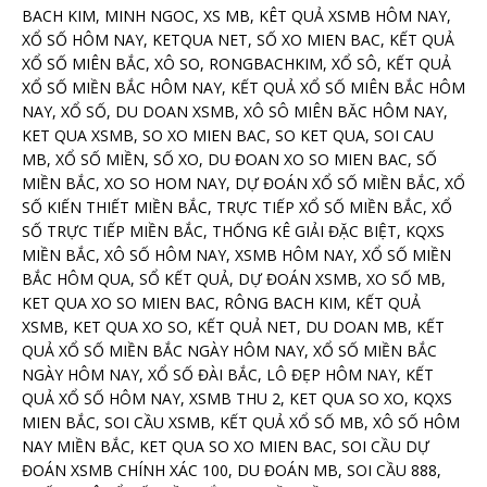
BACH KIM, MINH NGOC, XS MB, KÊT QUẢ XSMB HÔM NAY,
XỔ SỐ HÔM NAY, KETQUA NET, SỐ XO MIEN BAC, KẾT QUẢ
XỔ SỐ MIÊN BẮC, XÔ SO, RONGBACHKIM, XỔ SÔ, KẾT QUẢ
XỔ SỐ MIỀN BẮC HÔM NAY, KẾT QUẢ XỔ SỐ MIÊN BẮC HÔM
NAY, XỔ SỐ, DU DOAN XSMB, XÔ SÔ MIÊN BĂC HÔM NAY,
KET QUA XSMB, SO XO MIEN BAC, SO KET QUA, SOI CAU
MB, XỔ SỐ MIỀN, SỐ XO, DU ĐOAN XO SO MIEN BAC, SỐ
MIỀN BẮC, XO SO HOM NAY, DỰ ĐOÁN XỔ SỐ MIỀN BẮC, XỔ
SỐ KIẾN THIẾT MIỀN BẮC, TRỰC TIẾP XỔ SỐ MIỀN BẮC, XỔ
SỐ TRỰC TIẾP MIỀN BẮC, THỐNG KÊ GIẢI ĐẶC BIỆT, KQXS
MIỀN BẮC, XÔ SỐ HÔM NAY, XSMB HÔM NAY, XỔ SỐ MIỀN
BẮC HÔM QUA, SỔ KẾT QUẢ, DỰ ĐOÁN XSMB, XO SỐ MB,
KET QUA XO SO MIEN BAC, RÔNG BACH KIM, KẾT QUẢ
XSMB, KET QUA XO SO, KẾT QUẢ NET, DU DOAN MB, KẾT
QUẢ XỔ SỐ MIỀN BẮC NGÀY HÔM NAY, XỔ SỐ MIỀN BẮC
NGÀY HÔM NAY, XỔ SỐ ĐÀI BẮC, LÔ ĐẸP HÔM NAY, KẾT
QUẢ XỔ SỐ HÔM NAY, XSMB THU 2, KET QUA SO XO, KQXS
MIEN BẮC, SOI CẦU XSMB, KẾT QUẢ XỔ SỐ MB, XÔ SỐ HÔM
NAY MIỀN BẮC, KET QUA SO XO MIEN BAC, SOI CẦU DỰ
ĐOÁN XSMB CHÍNH XÁC 100, DU ĐOÁN MB, SOI CẦU 888,