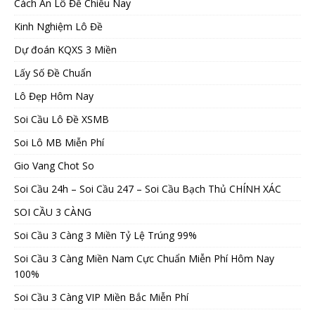
Cách Ăn Lô Đề Chiều Nay
Kinh Nghiệm Lô Đề
Dự đoán KQXS 3 Miền
Lấy Số Đề Chuẩn
Lô Đẹp Hôm Nay
Soi Cầu Lô Đề XSMB
Soi Lô MB Miễn Phí
Gio Vang Chot So
Soi Cầu 24h – Soi Cầu 247 – Soi Cầu Bạch Thủ CHÍNH XÁC
SOI CẦU 3 CÀNG
Soi Cầu 3 Càng 3 Miền Tỷ Lệ Trúng 99%
Soi Cầu 3 Càng Miền Nam Cực Chuẩn Miễn Phí Hôm Nay
100%
Soi Cầu 3 Càng VIP Miền Bắc Miễn Phí