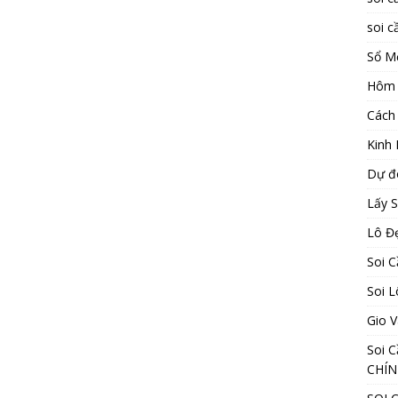
soi c
Sổ M
Hôm 
Cách
Kinh
Dự đ
Lấy 
Lô Đ
Soi 
Soi 
Gio 
Soi C
CHÍN