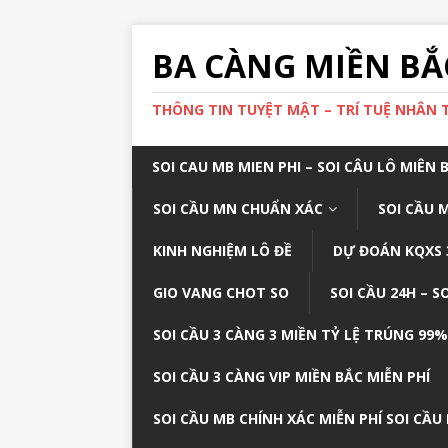
BA CÀNG MIỀN BẮC
THÔNG TIN TUYỆT MẬT – TRÍ TUỆ NHÂN 
SOI CAU MB MIEN PHI – SOI CÂU LÔ MIÊN
SOI CẦU MN CHUẨN XÁC
SOI CẦU 
KINH NGHIỆM LÔ ĐỀ
DỰ ĐOÁN KQXS 
GIO VANG CHOT SO
SOI CẦU 24H – S
SOI CẦU 3 CÀNG 3 MIỀN TỶ LỆ TRÚNG 99%
SOI CẦU 3 CÀNG VIP MIỀN BẮC MIỄN PHÍ
SOI CẦU MB CHÍNH XÁC MIỄN PHÍ SOI CẦU