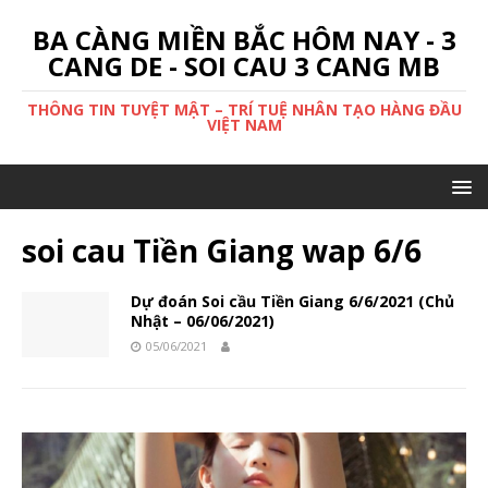
BA CÀNG MIỀN BẮC HÔM NAY - 3
CANG DE - SOI CAU 3 CANG MB
THÔNG TIN TUYỆT MẬT – TRÍ TUỆ NHÂN TẠO HÀNG ĐẦU
VIỆT NAM
soi cau Tiền Giang wap 6/6
Dự đoán Soi cầu Tiền Giang 6/6/2021 (Chủ
Nhật – 06/06/2021)
05/06/2021