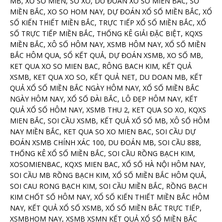
MB, XỔ SỐ MIỀN, SỐ XO, DU ĐOAN XO SO MIEN BAC, SỐ
MIỀN BẮC, XO SO HOM NAY, DỰ ĐOÁN XỔ SỐ MIỀN BẮC, XỔ
SỐ KIẾN THIẾT MIỀN BẮC, TRỰC TIẾP XỔ SỐ MIỀN BẮC, XỔ
SỐ TRỰC TIẾP MIỀN BẮC, THỐNG KÊ GIẢI ĐẶC BIỆT, KQXS
MIỀN BẮC, XÔ SỐ HÔM NAY, XSMB HÔM NAY, XỔ SỐ MIỀN
BẮC HÔM QUA, SỔ KẾT QUẢ, DỰ ĐOÁN XSMB, XO SỐ MB,
KET QUA XO SO MIEN BAC, RÔNG BACH KIM, KẾT QUẢ
XSMB, KET QUA XO SO, KẾT QUẢ NET, DU DOAN MB, KẾT
QUẢ XỔ SỐ MIỀN BẮC NGÀY HÔM NAY, XỔ SỐ MIỀN BẮC
NGÀY HÔM NAY, XỔ SỐ ĐÀI BẮC, LÔ ĐẸP HÔM NAY, KẾT
QUẢ XỔ SỐ HÔM NAY, XSMB THU 2, KET QUA SO XO, KQXS
MIEN BẮC, SOI CẦU XSMB, KẾT QUẢ XỔ SỐ MB, XÔ SỐ HÔM
NAY MIỀN BẮC, KET QUA SO XO MIEN BAC, SOI CẦU DỰ
ĐOÁN XSMB CHÍNH XÁC 100, DU ĐOÁN MB, SOI CẦU 888,
THỐNG KÊ XỔ SỐ MIỀN BẮC, SOI CẦU RỒNG BẠCH KIM,
XOSOMIENBAC, KQXS MIEN BAC, XỔ SỐ HÀ NỘI HÔM NAY,
SOI CẦU MB RỒNG BẠCH KIM, XỔ SỐ MIỀN BẮC HÔM QUẢ,
SOI CAU RONG BẠCH KIM, SOI CẦU MIỀN BẮC, RỒNG BẠCH
KIM CHỐT SỐ HÔM NAY, XỔ SỐ KIẾN THIẾT MIỀN BẮC HÔM
NAY, KẾT QUẢ XỔ SỐ XSMB, XỔ SỐ MIỀN BẮC TRỰC TIẾP,
XSMBHOM NAY, XSMB XSMN KẾT QUẢ XỔ SỐ MIỀN BẮC