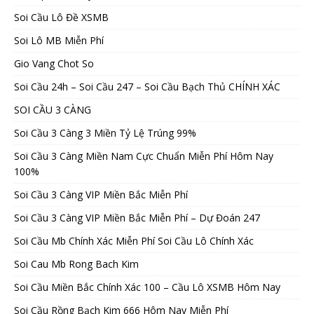
Soi Cầu Lô Đề XSMB
Soi Lô MB Miễn Phí
Gio Vang Chot So
Soi Cầu 24h – Soi Cầu 247 – Soi Cầu Bạch Thủ CHÍNH XÁC
SOI CẦU 3 CÀNG
Soi Cầu 3 Càng 3 Miền Tỷ Lệ Trúng 99%
Soi Cầu 3 Càng Miền Nam Cực Chuẩn Miễn Phí Hôm Nay
100%
Soi Cầu 3 Càng VIP Miền Bắc Miễn Phí
Soi Cầu 3 Càng VIP Miền Bắc Miễn Phí – Dự Đoán 247
Soi Cầu Mb Chính Xác Miễn Phí Soi Cầu Lô Chính Xác
Soi Cau Mb Rong Bach Kim
Soi Cầu Miền Bắc Chính Xác 100 – Cầu Lô XSMB Hôm Nay
Soi Cầu Rồng Bạch Kim 666 Hôm Nay Miễn Phí