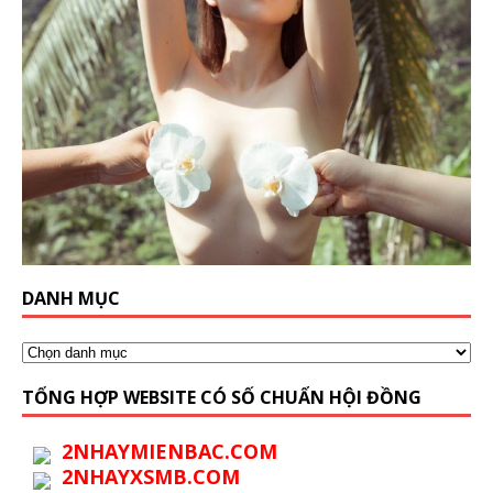
DANH MỤC
TỔNG HỢP WEBSITE CÓ SỐ CHUẨN HỘI ĐỒNG
2NHAYMIENBAC.COM
2NHAYXSMB.COM