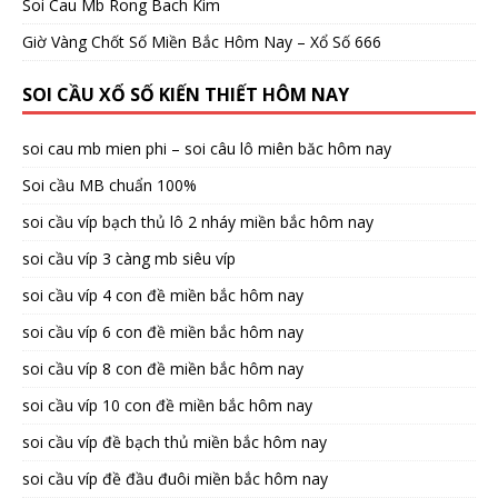
Soi Cau Mb Rong Bach Kim
Giờ Vàng Chốt Số Miền Bắc Hôm Nay – Xổ Số 666
SOI CẦU XỔ SỐ KIẾN THIẾT HÔM NAY
soi cau mb mien phi – soi câu lô miên băc hôm nay
Soi cầu MB chuẩn 100%
soi cầu víp bạch thủ lô 2 nháy miền bắc hôm nay
soi cầu víp 3 càng mb siêu víp
soi cầu víp 4 con đề miền bắc hôm nay
soi cầu víp 6 con đề miền bắc hôm nay
soi cầu víp 8 con đề miền bắc hôm nay
soi cầu víp 10 con đề miền bắc hôm nay
soi cầu víp đề bạch thủ miền bắc hôm nay
soi cầu víp đề đầu đuôi miền bắc hôm nay