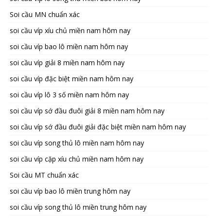
Soi cầu MN chuẩn xác
soi cầu víp xíu chủ miền nam hôm nay
soi cầu víp bao lô miền nam hôm nay
soi cầu víp giải 8 miền nam hôm nay
soi cầu víp đặc biệt miền nam hôm nay
soi cầu víp lô 3 số miền nam hôm nay
soi cầu víp sớ đầu đuôi giải 8 miền nam hôm nay
soi cầu víp sớ đầu đuôi giải đặc biệt miền nam hôm nay
soi cầu víp song thủ lô miền nam hôm nay
soi cầu víp cặp xíu chủ miền nam hôm nay
Soi cầu MT chuẩn xác
soi cầu víp bao lô miền trung hôm nay
soi cầu víp song thủ lô miền trung hôm nay