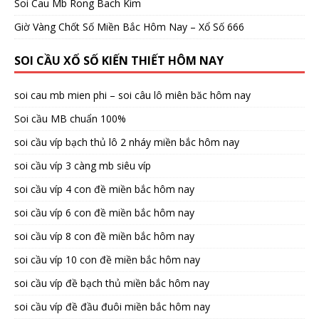
Soi Cau Mb Rong Bach Kim
Giờ Vàng Chốt Số Miền Bắc Hôm Nay – Xổ Số 666
SOI CẦU XỔ SỐ KIẾN THIẾT HÔM NAY
soi cau mb mien phi – soi câu lô miên băc hôm nay
Soi cầu MB chuẩn 100%
soi cầu víp bạch thủ lô 2 nháy miền bắc hôm nay
soi cầu víp 3 càng mb siêu víp
soi cầu víp 4 con đề miền bắc hôm nay
soi cầu víp 6 con đề miền bắc hôm nay
soi cầu víp 8 con đề miền bắc hôm nay
soi cầu víp 10 con đề miền bắc hôm nay
soi cầu víp đề bạch thủ miền bắc hôm nay
soi cầu víp đề đầu đuôi miền bắc hôm nay