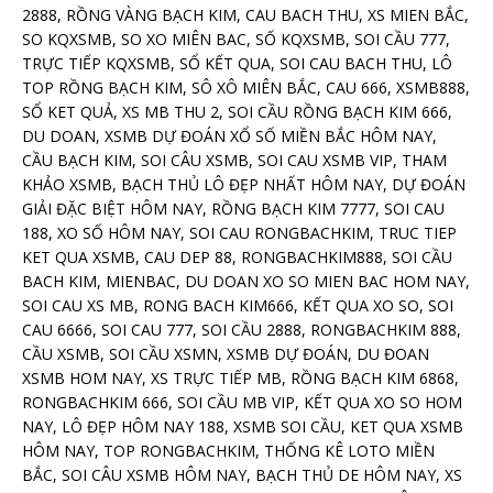
2888, RỒNG VÀNG BẠCH KIM, CAU BACH THU, XS MIEN BẮC,
SO KQXSMB, SO XO MIÊN BAC, SỐ KQXSMB, SOI CẦU 777,
TRỰC TIẾP KQXSMB, SỔ KẾT QUA, SOI CAU BACH THU, LÔ
TOP RỒNG BẠCH KIM, SÔ XÔ MIÊN BẮC, CAU 666, XSMB888,
SỔ KET QUẢ, XS MB THU 2, SOI CẦU RỒNG BẠCH KIM 666,
DU DOAN, XSMB DỰ ĐOÁN XỔ SỐ MIỀN BẮC HÔM NAY,
CẦU BẠCH KIM, SOI CÂU XSMB, SOI CAU XSMB VIP, THAM
KHẢO XSMB, BẠCH THỦ LÔ ĐẸP NHẤT HÔM NAY, DỰ ĐOÁN
GIẢI ĐẶC BIỆT HÔM NAY, RỒNG BẠCH KIM 7777, SOI CAU
188, XO SỐ HÔM NAY, SOI CAU RONGBACHKIM, TRUC TIEP
KET QUA XSMB, CAU DEP 88, RONGBACHKIM888, SOI CẦU
BACH KIM, MIENBAC, DU DOAN XO SO MIEN BAC HOM NAY,
SOI CAU XS MB, RONG BACH KIM666, KẾT QUA XO SO, SOI
CAU 6666, SOI CAU 777, SOI CẦU 2888, RONGBACHKIM 888,
CẦU XSMB, SOI CẦU XSMN, XSMB DỰ ĐOÁN, DU ĐOAN
XSMB HOM NAY, XS TRỰC TIẾP MB, RỒNG BẠCH KIM 6868,
RONGBACHKIM 666, SOI CẦU MB VIP, KẾT QUA XO SO HOM
NAY, LÔ ĐẸP HÔM NAY 188, XSMB SOI CẦU, KET QUA XSMB
HÔM NAY, TOP RONGBACHKIM, THỐNG KÊ LOTO MIỀN
BẮC, SOI CÂU XSMB HÔM NAY, BẠCH THỦ DE HÔM NAY, XS