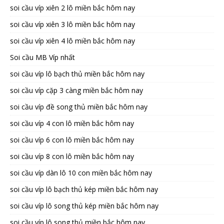
soi cầu víp xiên 2 lô miền bắc hôm nay
soi cầu víp xiên 3 lô miền bắc hôm nay
soi cầu víp xiên 4 lô miền bắc hôm nay
Soi cầu MB Víp nhất
soi cầu víp lô bạch thủ miền bắc hôm nay
soi cầu víp cặp 3 càng miền bắc hôm nay
soi cầu víp đề song thủ miền bắc hôm nay
soi cầu víp 4 con lô miền bắc hôm nay
soi cầu víp 6 con lô miền bắc hôm nay
soi cầu víp 8 con lô miền bắc hôm nay
soi cầu víp dàn lô 10 con miền bắc hôm nay
soi cầu víp lô bạch thủ kép miền bắc hôm nay
soi cầu víp lô song thủ kép miền bắc hôm nay
soi cầu víp lô song thủ miền bắc hôm nay