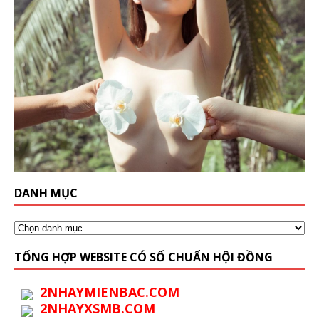
DANH MỤC
TỔNG HỢP WEBSITE CÓ SỐ CHUẨN HỘI ĐỒNG
2NHAYMIENBAC.COM
2NHAYXSMB.COM