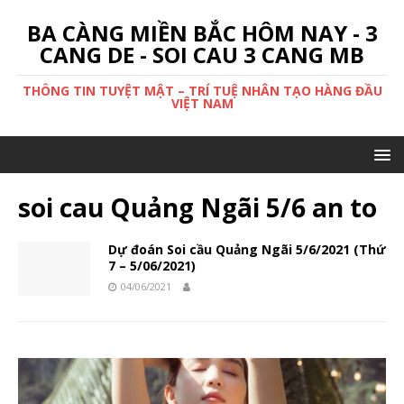
BA CÀNG MIỀN BẮC HÔM NAY - 3
CANG DE - SOI CAU 3 CANG MB
THÔNG TIN TUYỆT MẬT – TRÍ TUỆ NHÂN TẠO HÀNG ĐẦU
VIỆT NAM
soi cau Quảng Ngãi 5/6 an to
Dự đoán Soi cầu Quảng Ngãi 5/6/2021 (Thứ
7 – 5/06/2021)
04/06/2021