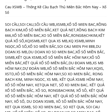
Cau XSMB – Thống Kê Cầu Bạch Thủ Miền Bắc Hôm Nay – Xổ
Số
SOI CẦU,SOI CAU,SÔI CẦU MB,XSMB,XỔ SỐ MIEN BAC,RỒNG
BẠCH KIM,XỔ SỐ MIÊN BẮC,KET QUẢ NET,RỒNG BẠCH KIM
666,XỔ SỐ MIỀN BAC,XO SỐ MIỀN BẮC,RONGBẠCHKIM,KẾT
QUẢ XỔ SỐ,KQXSMB,KET QUA XS MB,KQ XSMB,MINH
NGỌC,XÔ SỐ,XỔ SO MIỀN BẮC,SOI CAU MIEN PHI 888,DU
DOAN XS MB,DU DOAN XO SO MIEN BAC,XỔ SỐ MIỀN BẮC,
SXMB,KẾT QUA XSMB,XỔ SỐ MIÊN BẮC HÔM NAY,XÔ SÔ
MIÊN BĂC,KẾT QUẢ XỔ SỐ MIỀN BẮC,DU ĐOAN MB,XS MB
HÔM NAY,DỰ ĐOÁN MB,XỔ SỐ MIỀN BẮC HÔM NAY,KQXS,
XSTD,XÔ SỐ MIỀN BẮC HÔM NAY,SO XO MIEN BẮC, RONG
BACH KIM, MINH NGOC, XS MB, KÊT QUẢ XSMB HÔM NAY,
XỔ SỐ HÔM NAY, KETQUA NET, SỐ XO MIEN BAC, KẾT QUẢ
XỔ SỐ MIÊN BẮC, XÔ SO, RONGBACHKIM, XỔ SÔ, KẾT QUẢ
XỔ SỐ MIỀN BẮC HÔM NAY, KẾT QUẢ XỔ SỐ MIÊN BẮC HÔM
NAY, XỔ SỐ, DU DOAN XSMB, XÔ SÔ MIÊN BĂC HÔM NAY,
KET QUA XSMB, SO XO MIEN BAC, SO KET QUA, SOI CAU