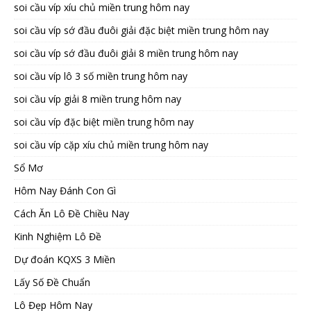
soi cầu víp xíu chủ miền trung hôm nay
soi cầu víp sớ đầu đuôi giải đặc biệt miền trung hôm nay
soi cầu víp sớ đầu đuôi giải 8 miền trung hôm nay
soi cầu víp lô 3 số miền trung hôm nay
soi cầu víp giải 8 miền trung hôm nay
soi cầu víp đặc biệt miền trung hôm nay
soi cầu víp cặp xíu chủ miền trung hôm nay
Sổ Mơ
Hôm Nay Đánh Con Gì
Cách Ăn Lô Đề Chiều Nay
Kinh Nghiệm Lô Đề
Dự đoán KQXS 3 Miền
Lấy Số Đề Chuẩn
Lô Đẹp Hôm Nay