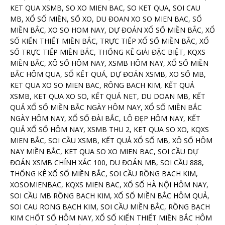
KET QUA XSMB, SO XO MIEN BAC, SO KET QUA, SOI CAU
MB, XỔ SỐ MIỀN, SỐ XO, DU ĐOAN XO SO MIEN BAC, SỐ
MIỀN BẮC, XO SO HOM NAY, DỰ ĐOÁN XỔ SỐ MIỀN BẮC, XỔ
SỐ KIẾN THIẾT MIỀN BẮC, TRỰC TIẾP XỔ SỐ MIỀN BẮC, XỔ
SỐ TRỰC TIẾP MIỀN BẮC, THỐNG KÊ GIẢI ĐẶC BIỆT, KQXS
MIỀN BẮC, XÔ SỐ HÔM NAY, XSMB HÔM NAY, XỔ SỐ MIỀN
BẮC HÔM QUA, SỔ KẾT QUẢ, DỰ ĐOÁN XSMB, XO SỐ MB,
KET QUA XO SO MIEN BAC, RÔNG BACH KIM, KẾT QUẢ
XSMB, KET QUA XO SO, KẾT QUẢ NET, DU DOAN MB, KẾT
QUẢ XỔ SỐ MIỀN BẮC NGÀY HÔM NAY, XỔ SỐ MIỀN BẮC
NGÀY HÔM NAY, XỔ SỐ ĐÀI BẮC, LÔ ĐẸP HÔM NAY, KẾT
QUẢ XỔ SỐ HÔM NAY, XSMB THU 2, KET QUA SO XO, KQXS
MIEN BẮC, SOI CẦU XSMB, KẾT QUẢ XỔ SỐ MB, XÔ SỐ HÔM
NAY MIỀN BẮC, KET QUA SO XO MIEN BAC, SOI CẦU DỰ
ĐOÁN XSMB CHÍNH XÁC 100, DU ĐOÁN MB, SOI CẦU 888,
THỐNG KÊ XỔ SỐ MIỀN BẮC, SOI CẦU RỒNG BẠCH KIM,
XOSOMIENBAC, KQXS MIEN BAC, XỔ SỐ HÀ NỘI HÔM NAY,
SOI CẦU MB RỒNG BẠCH KIM, XỔ SỐ MIỀN BẮC HÔM QUẢ,
SOI CAU RONG BẠCH KIM, SOI CẦU MIỀN BẮC, RỒNG BẠCH
KIM CHỐT SỐ HÔM NAY, XỔ SỐ KIẾN THIẾT MIỀN BẮC HÔM