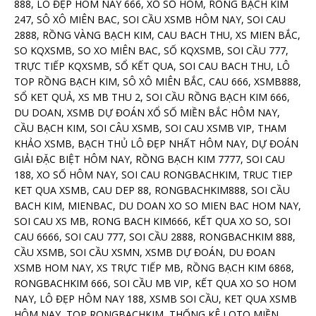
888, LÔ ĐẸP HÔM NAY 666, XỔ SỐ HÔM, RỒNG BẠCH KIM
247, SÔ XÔ MIÊN BAC, SOI CẦU XSMB HÔM NAY, SOI CAU
2888, RỒNG VÀNG BẠCH KIM, CAU BACH THU, XS MIEN BẮC,
SO KQXSMB, SO XO MIÊN BAC, SỐ KQXSMB, SOI CẦU 777,
TRỰC TIẾP KQXSMB, SỔ KẾT QUA, SOI CAU BACH THU, LÔ
TOP RỒNG BẠCH KIM, SÔ XÔ MIÊN BẮC, CAU 666, XSMB888,
SỔ KET QUẢ, XS MB THU 2, SOI CẦU RỒNG BẠCH KIM 666,
DU DOAN, XSMB DỰ ĐOÁN XỔ SỐ MIỀN BẮC HÔM NAY,
CẦU BẠCH KIM, SOI CÂU XSMB, SOI CAU XSMB VIP, THAM
KHẢO XSMB, BẠCH THỦ LÔ ĐẸP NHẤT HÔM NAY, DỰ ĐOÁN
GIẢI ĐẶC BIỆT HÔM NAY, RỒNG BẠCH KIM 7777, SOI CAU
188, XO SỐ HÔM NAY, SOI CAU RONGBACHKIM, TRUC TIEP
KET QUA XSMB, CAU DEP 88, RONGBACHKIM888, SOI CẦU
BACH KIM, MIENBAC, DU DOAN XO SO MIEN BAC HOM NAY,
SOI CAU XS MB, RONG BACH KIM666, KẾT QUA XO SO, SOI
CAU 6666, SOI CAU 777, SOI CẦU 2888, RONGBACHKIM 888,
CẦU XSMB, SOI CẦU XSMN, XSMB DỰ ĐOÁN, DU ĐOAN
XSMB HOM NAY, XS TRỰC TIẾP MB, RỒNG BẠCH KIM 6868,
RONGBACHKIM 666, SOI CẦU MB VIP, KẾT QUA XO SO HOM
NAY, LÔ ĐẸP HÔM NAY 188, XSMB SOI CẦU, KET QUA XSMB
HÔM NAY, TOP RONGBACHKIM, THỐNG KÊ LOTO MIỀN