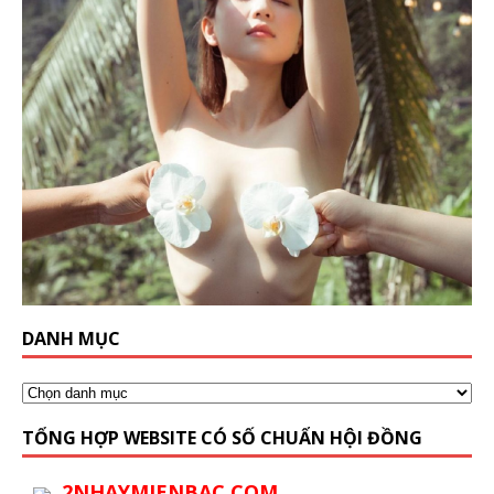
DANH MỤC
TỔNG HỢP WEBSITE CÓ SỐ CHUẨN HỘI ĐỒNG
2NHAYMIENBAC.COM