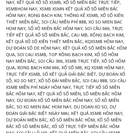
NAY, KẾT QUẢ XỔ SỐ XSMB, XỔ SỐ MIỀN BẮC TRỰC TIẾP,
XSMBHOM NAY, XSMB XSMN KẾT QUẢ XỔ SỐ MIỀN BẮC
HÔM NAY, RONG BẠCH KIM, THỐNG KÊ XSMB, XỔ SỐ KIẾN
THIẾT MIÊN BẮC, SOI CẦU MIỄN PHÍ 888, XO SO MIEN BAC
HOM NAY, SỔ XÔ MIÊN BẮC HÔM NAY, SOI CẦU 666, TRỰC
TIẾP KẾT QUẢ XỔ SỐ MIỀN BẮC, CAU MB, RÔNG BẠCH KIM,
KẾT QUẢ XỔ SỐ KIẾN THIẾT MIỀN BẮC, KQXSMB HÔM NAY,
DỰ ĐOÁN SỐ DE HÔM NAY, KẾT QUẢ XỔ SỐ MIỀN BẮC HÔM
QUA, SOI CAU XSMB, TOP RỒNG BẠCH KIM, XỔ SỐ HÔM
NAY MIỀN BẮC, SOI CÂU 366, XSMB TRỰC TIẾP, XỔ SỐ HÔM
QUA, RONG BACH KIM 666, XỔ SỐ MB, KQ XSMB HÔM NAY,
TRỰC TIẾP XSMB, SỐ KẾT QUẢ GIẢI ĐẶC BIỆT, DỰ ĐOÁN XỔ
SỐ, XO SO NET, XỔ SỐ ĐÀI MIỀN BẮC, SOI CAU 888, SOI CẦU
XSMB MIỄN PHÍ NGÀY HÔM NAY, TRỰC TIẾP XỔ SỐ MIỀN
BẮC HÔM NAY, KẾT QUẢ XỔ SỐ MIỀN, SỐ MIỀN BẮC HÔM
NAY, DỰ ĐOÁN XỔ SỐ MIỀN BẮC HÔM NAY, SỔ XÔ MIÊN
BẮC, SO XO MIEN BAC HOM NAY, DU DOAN XO SO, DỰ
ĐOÁN GIẢI ĐẶC BIỆT NGÀY MAI, KẾT QUẢ XSMB HÔM NAY,
DỰ ĐOÁN MIỀN BẮC, XỔ SỐ MIỀN BẮC HÔM, XỔ SỐ MIỀN
BẮC XỔ SỐ MIỀN BẮC, XỔ SỐ TRỰC TIẾP MIỀN BẮC HÔM
NAY, SOI CẦU LÔ VIP, KẾT QUẢ MIỀN BẮC, SOI CẦU XSMB