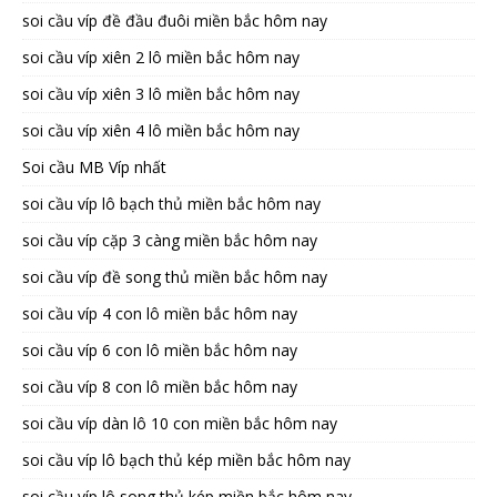
soi cầu víp đề đầu đuôi miền bắc hôm nay
soi cầu víp xiên 2 lô miền bắc hôm nay
soi cầu víp xiên 3 lô miền bắc hôm nay
soi cầu víp xiên 4 lô miền bắc hôm nay
Soi cầu MB Víp nhất
soi cầu víp lô bạch thủ miền bắc hôm nay
soi cầu víp cặp 3 càng miền bắc hôm nay
soi cầu víp đề song thủ miền bắc hôm nay
soi cầu víp 4 con lô miền bắc hôm nay
soi cầu víp 6 con lô miền bắc hôm nay
soi cầu víp 8 con lô miền bắc hôm nay
soi cầu víp dàn lô 10 con miền bắc hôm nay
soi cầu víp lô bạch thủ kép miền bắc hôm nay
soi cầu víp lô song thủ kép miền bắc hôm nay