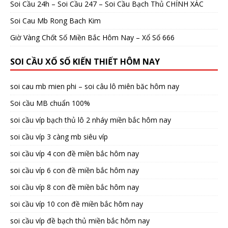
Soi Cầu 24h – Soi Cầu 247 – Soi Cầu Bạch Thủ CHÍNH XÁC
Soi Cau Mb Rong Bach Kim
Giờ Vàng Chốt Số Miền Bắc Hôm Nay – Xổ Số 666
SOI CẦU XỔ SỐ KIẾN THIẾT HÔM NAY
soi cau mb mien phi – soi câu lô miên băc hôm nay
Soi cầu MB chuẩn 100%
soi cầu víp bạch thủ lô 2 nháy miền bắc hôm nay
soi cầu víp 3 càng mb siêu víp
soi cầu víp 4 con đề miền bắc hôm nay
soi cầu víp 6 con đề miền bắc hôm nay
soi cầu víp 8 con đề miền bắc hôm nay
soi cầu víp 10 con đề miền bắc hôm nay
soi cầu víp đề bạch thủ miền bắc hôm nay