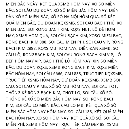
MIỀN BẮC NGÀY, KET QUA XSMB HOM NAY, XO SO MIỀN
BẮC, SOI CẦU DỰ ĐOÁN XỔ SỐ MIỀN BẮC HÔM NAY, DIỄN
ĐÀN XỔ SỐ MIỀN BẮC, XỔ SỐ HÀ NỘI HÔM QUA, SỔ KẾT
QUẢ MIỀN BẮC, DU DOAN KQXSMB, SOI CẦU BẠCH THỦ, XO
MIEN BAC, SOI RONG BACH KIM, KQXS NET, LÔ ĐỀ HÔM
NAY, XSMB HOM QUA, SOI CẦU BẠCH KIM, XOSO MIEN BAC,
RỒNG BẠCH KIM 888, SOI CAU MIEN PHI, SOI CẦU VIP, RỒNG
BẠCH KIM 2888, KQXS MB HOM NAY, DIỄN ĐÀN XSMB, SOI
CẦU LÔ, RONGBACH KIM, SOI CAU RONG BACH KIM VIP, LÔ
ĐẸP HÔM NAY VIP, BẠCH THỦ LÔ HÔM NAY, XIN SỐ MIỀN
BẮC, DU DOAN KQXS, XSMB RONG BACH KIM, KQXS MIỀN
BẮC HÔM NAY, SOI CẦU 6666, CAU 888, TRUC TIEP KQXSMB,
TRỰC TIẾP XSMB HÔM NAY, DỰ ĐOÁN KQXSMB, XSMB SOI
CAU, SOI CAU VIP MB, XỔ SỐ MB HÔM NAY, SOI CAU TOT,
THỐNG KÊ RỒNG BẠCH KIM, CHOT LO, SOI CẦU XỔ SỐ,
THỐNG KÊ XỔ SỐ MIỀN BẮC HÔM NAY, SOI RỒNG BẠCH
KIM, SOI CẦU LÔ MIỀN BẮC, CAU LO MB, KẾT QUẢ XỔ SỐ
MIỀN BẮC HÔM NAY HÔM NAY, SOI CẦU 188, KẾT QUẢ MIỀN
BẮC HÔM NAY, XO SO HÔM NAY, KET QUẢ XỔ SỐ, SOI CẦU
MIỄN PHÍ, XSMB HÔM NAY TRỰC TIẾP, CẦU ĐẸP 88, XSMB