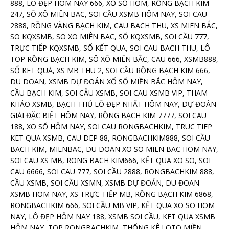
888, LÔ ĐẸP HÔM NAY 666, XỔ SỐ HÔM, RỒNG BẠCH KIM
247, SÔ XÔ MIÊN BAC, SOI CẦU XSMB HÔM NAY, SOI CAU
2888, RỒNG VÀNG BẠCH KIM, CAU BACH THU, XS MIEN BẮC,
SO KQXSMB, SO XO MIÊN BAC, SỐ KQXSMB, SOI CẦU 777,
TRỰC TIẾP KQXSMB, SỔ KẾT QUA, SOI CAU BACH THU, LÔ
TOP RỒNG BẠCH KIM, SÔ XÔ MIÊN BẮC, CAU 666, XSMB888,
SỔ KET QUẢ, XS MB THU 2, SOI CẦU RỒNG BẠCH KIM 666,
DU DOAN, XSMB DỰ ĐOÁN XỔ SỐ MIỀN BẮC HÔM NAY,
CẦU BẠCH KIM, SOI CÂU XSMB, SOI CAU XSMB VIP, THAM
KHẢO XSMB, BẠCH THỦ LÔ ĐẸP NHẤT HÔM NAY, DỰ ĐOÁN
GIẢI ĐẶC BIỆT HÔM NAY, RỒNG BẠCH KIM 7777, SOI CAU
188, XO SỐ HÔM NAY, SOI CAU RONGBACHKIM, TRUC TIEP
KET QUA XSMB, CAU DEP 88, RONGBACHKIM888, SOI CẦU
BACH KIM, MIENBAC, DU DOAN XO SO MIEN BAC HOM NAY,
SOI CAU XS MB, RONG BACH KIM666, KẾT QUA XO SO, SOI
CAU 6666, SOI CAU 777, SOI CẦU 2888, RONGBACHKIM 888,
CẦU XSMB, SOI CẦU XSMN, XSMB DỰ ĐOÁN, DU ĐOAN
XSMB HOM NAY, XS TRỰC TIẾP MB, RỒNG BẠCH KIM 6868,
RONGBACHKIM 666, SOI CẦU MB VIP, KẾT QUA XO SO HOM
NAY, LÔ ĐẸP HÔM NAY 188, XSMB SOI CẦU, KET QUA XSMB
HÔM NAY, TOP RONGBACHKIM, THỐNG KÊ LOTO MIỀN