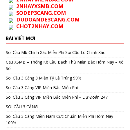
2NHAYXSMB.COM
SODEP3CANG.COM
DUDOANDE3CANG.COM
CHOT2NHAY.COM
BÀI VIẾT MỚI
Soi Cầu Mb Chính Xác Miễn Phí Soi Cầu Lô Chính Xác
Cau XSMB – Thống Kê Cầu Bạch Thủ Miền Bắc Hôm Nay – Xổ
Số
Soi Cầu 3 Càng 3 Miền Tỷ Lệ Trúng 99%
Soi Cầu 3 Càng VIP Miền Bắc Miễn Phí
Soi Cầu 3 Càng VIP Miền Bắc Miễn Phí – Dự Đoán 247
SOI CẦU 3 CÀNG
Soi Cầu 3 Càng Miền Nam Cực Chuẩn Miễn Phí Hôm Nay
100%