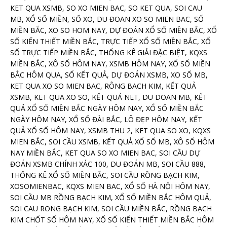
KET QUA XSMB, SO XO MIEN BAC, SO KET QUA, SOI CAU
MB, XỔ SỐ MIỀN, SỐ XO, DU ĐOAN XO SO MIEN BAC, SỐ
MIỀN BẮC, XO SO HOM NAY, DỰ ĐOÁN XỔ SỐ MIỀN BẮC, XỔ
SỐ KIẾN THIẾT MIỀN BẮC, TRỰC TIẾP XỔ SỐ MIỀN BẮC, XỔ
SỐ TRỰC TIẾP MIỀN BẮC, THỐNG KÊ GIẢI ĐẶC BIỆT, KQXS
MIỀN BẮC, XÔ SỐ HÔM NAY, XSMB HÔM NAY, XỔ SỐ MIỀN
BẮC HÔM QUA, SỔ KẾT QUẢ, DỰ ĐOÁN XSMB, XO SỐ MB,
KET QUA XO SO MIEN BAC, RÔNG BACH KIM, KẾT QUẢ
XSMB, KET QUA XO SO, KẾT QUẢ NET, DU DOAN MB, KẾT
QUẢ XỔ SỐ MIỀN BẮC NGÀY HÔM NAY, XỔ SỐ MIỀN BẮC
NGÀY HÔM NAY, XỔ SỐ ĐÀI BẮC, LÔ ĐẸP HÔM NAY, KẾT
QUẢ XỔ SỐ HÔM NAY, XSMB THU 2, KET QUA SO XO, KQXS
MIEN BẮC, SOI CẦU XSMB, KẾT QUẢ XỔ SỐ MB, XÔ SỐ HÔM
NAY MIỀN BẮC, KET QUA SO XO MIEN BAC, SOI CẦU DỰ
ĐOÁN XSMB CHÍNH XÁC 100, DU ĐOÁN MB, SOI CẦU 888,
THỐNG KÊ XỔ SỐ MIỀN BẮC, SOI CẦU RỒNG BẠCH KIM,
XOSOMIENBAC, KQXS MIEN BAC, XỔ SỐ HÀ NỘI HÔM NAY,
SOI CẦU MB RỒNG BẠCH KIM, XỔ SỐ MIỀN BẮC HÔM QUẢ,
SOI CAU RONG BẠCH KIM, SOI CẦU MIỀN BẮC, RỒNG BẠCH
KIM CHỐT SỐ HÔM NAY, XỔ SỐ KIẾN THIẾT MIỀN BẮC HÔM