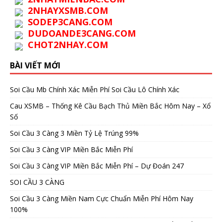
2NHAYXSMB.COM
SODEP3CANG.COM
DUDOANDE3CANG.COM
CHOT2NHAY.COM
BÀI VIẾT MỚI
Soi Cầu Mb Chính Xác Miễn Phí Soi Cầu Lô Chính Xác
Cau XSMB – Thống Kê Cầu Bạch Thủ Miền Bắc Hôm Nay – Xổ
Số
Soi Cầu 3 Càng 3 Miền Tỷ Lệ Trúng 99%
Soi Cầu 3 Càng VIP Miền Bắc Miễn Phí
Soi Cầu 3 Càng VIP Miền Bắc Miễn Phí – Dự Đoán 247
SOI CẦU 3 CÀNG
Soi Cầu 3 Càng Miền Nam Cực Chuẩn Miễn Phí Hôm Nay
100%