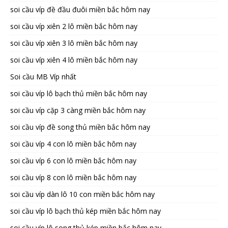
soi cầu víp đề đầu đuôi miền bắc hôm nay
soi cầu víp xiên 2 lô miền bắc hôm nay
soi cầu víp xiên 3 lô miền bắc hôm nay
soi cầu víp xiên 4 lô miền bắc hôm nay
Soi cầu MB Víp nhất
soi cầu víp lô bạch thủ miền bắc hôm nay
soi cầu víp cặp 3 càng miền bắc hôm nay
soi cầu víp đề song thủ miền bắc hôm nay
soi cầu víp 4 con lô miền bắc hôm nay
soi cầu víp 6 con lô miền bắc hôm nay
soi cầu víp 8 con lô miền bắc hôm nay
soi cầu víp dàn lô 10 con miền bắc hôm nay
soi cầu víp lô bạch thủ kép miền bắc hôm nay
soi cầu víp lô song thủ kép miền bắc hôm nay