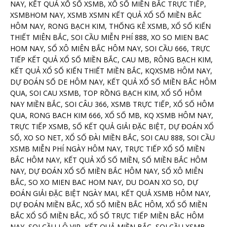
NAY, KẾT QUẢ XỔ SỐ XSMB, XỔ SỐ MIỀN BẮC TRỰC TIẾP,
XSMBHOM NAY, XSMB XSMN KẾT QUẢ XỔ SỐ MIỀN BẮC
HÔM NAY, RONG BẠCH KIM, THỐNG KÊ XSMB, XỔ SỐ KIẾN
THIẾT MIÊN BẮC, SOI CẦU MIỄN PHÍ 888, XO SO MIEN BAC
HOM NAY, SỔ XÔ MIÊN BẮC HÔM NAY, SOI CẦU 666, TRỰC
TIẾP KẾT QUẢ XỔ SỐ MIỀN BẮC, CAU MB, RÔNG BẠCH KIM,
KẾT QUẢ XỔ SỐ KIẾN THIẾT MIỀN BẮC, KQXSMB HÔM NAY,
DỰ ĐOÁN SỐ DE HÔM NAY, KẾT QUẢ XỔ SỐ MIỀN BẮC HÔM
QUA, SOI CAU XSMB, TOP RỒNG BẠCH KIM, XỔ SỐ HÔM
NAY MIỀN BẮC, SOI CÂU 366, XSMB TRỰC TIẾP, XỔ SỐ HÔM
QUA, RONG BACH KIM 666, XỔ SỐ MB, KQ XSMB HÔM NAY,
TRỰC TIẾP XSMB, SỐ KẾT QUẢ GIẢI ĐẶC BIỆT, DỰ ĐOÁN XỔ
SỐ, XO SO NET, XỔ SỐ ĐÀI MIỀN BẮC, SOI CAU 888, SOI CẦU
XSMB MIỄN PHÍ NGÀY HÔM NAY, TRỰC TIẾP XỔ SỐ MIỀN
BẮC HÔM NAY, KẾT QUẢ XỔ SỐ MIỀN, SỐ MIỀN BẮC HÔM
NAY, DỰ ĐOÁN XỔ SỐ MIỀN BẮC HÔM NAY, SỔ XÔ MIÊN
BẮC, SO XO MIEN BAC HOM NAY, DU DOAN XO SO, DỰ
ĐOÁN GIẢI ĐẶC BIỆT NGÀY MAI, KẾT QUẢ XSMB HÔM NAY,
DỰ ĐOÁN MIỀN BẮC, XỔ SỐ MIỀN BẮC HÔM, XỔ SỐ MIỀN
BẮC XỔ SỐ MIỀN BẮC, XỔ SỐ TRỰC TIẾP MIỀN BẮC HÔM
NAY, SOI CẦU LÔ VIP, KẾT QUẢ MIỀN BẮC, SOI CẦU XSMB