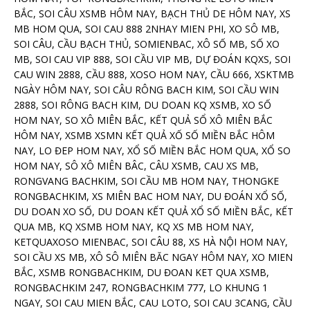
BẮC, SOI CÂU XSMB HÔM NAY, BẠCH THỦ DE HÔM NAY, XS
MB HOM QUA, SOI CAU 888 2NHAY MIEN PHI, XO SÔ MB,
SOI CÂU, CẦU BẠCH THỦ, SOMIENBAC, XÔ SỐ MB, SỐ XO
MB, SOI CAU VIP 888, SOI CẦU VIP MB, DỰ ĐOÁN KQXS, SOI
CAU WIN 2888, CẦU 888, XOSO HOM NAY, CẦU 666, XSKTMB
NGÀY HÔM NAY, SOI CÂU RÔNG BACH KIM, SOI CẦU WIN
2888, SOI RÔNG BACH KIM, DU DOAN KQ XSMB, XO SỐ
HOM NAY, SO XÔ MIÊN BẮC, KẾT QUẢ SỔ XÔ MIÊN BẮC
HÔM NAY, XSMB XSMN KẾT QUẢ XỐ SỐ MIỀN BẮC HÔM
NAY, LO ĐEP HOM NAY, XỔ SỐ MIỀN BẮC HOM QUA, XỔ SO
HOM NAY, SÔ XÔ MIÊN BÂC, CÂU XSMB, CAU XS MB,
RONGVANG BACHKIM, SOI CẦU MB HOM NAY, THONGKE
RONGBACHKIM, XS MIÊN BAC HOM NAY, DU ĐOÁN XỔ SỐ,
DU DOAN XO SỐ, DU DOAN KẾT QUẢ XỔ SỐ MIỀN BẮC, KẾT
QUA MB, KQ XSMB HOM NAY, KQ XS MB HOM NAY,
KETQUAXOSO MIENBAC, SOI CÂU 88, XS HÀ NỘI HOM NAY,
SOI CẦU XS MB, XÔ SÔ MIÊN BĂC NGAY HÔM NAY, XO MIEN
BẮC, XSMB RONGBACHKIM, DU ĐOAN KET QUA XSMB,
RONGBACHKIM 247, RONGBACHKIM 777, LO KHUNG 1
NGAY, SOI CAU MIEN BẮC, CAU LOTO, SOI CAU 3CANG, CẦU