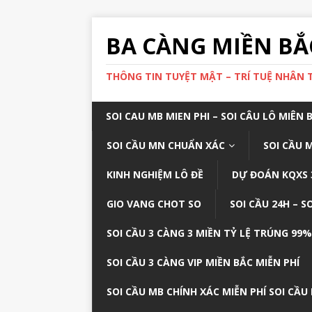
BA CÀNG MIỀN BẮC
THÔNG TIN TUYỆT MẬT – TRÍ TUỆ NHÂN 
SOI CAU MB MIEN PHI – SOI CÂU LÔ MIÊN
SOI CẦU MN CHUẨN XÁC
SOI CẦU 
KINH NGHIỆM LÔ ĐỀ
DỰ ĐOÁN KQXS 
GIO VANG CHOT SO
SOI CẦU 24H – S
SOI CẦU 3 CÀNG 3 MIỀN TỶ LỆ TRÚNG 99%
SOI CẦU 3 CÀNG VIP MIỀN BẮC MIỄN PHÍ
SOI CẦU MB CHÍNH XÁC MIỄN PHÍ SOI CẦU