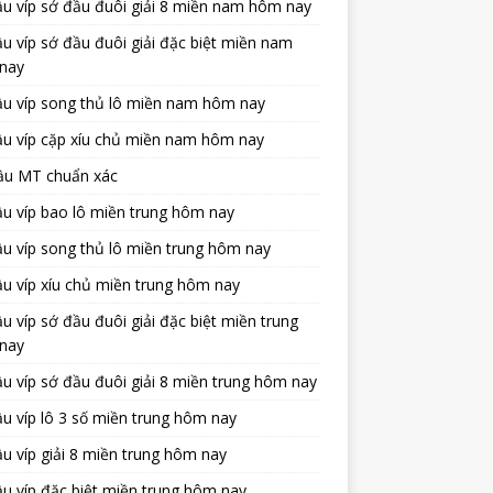
ầu víp sớ đầu đuôi giải 8 miền nam hôm nay
ầu víp sớ đầu đuôi giải đặc biệt miền nam
nay
ầu víp song thủ lô miền nam hôm nay
ầu víp cặp xíu chủ miền nam hôm nay
cầu MT chuẩn xác
ầu víp bao lô miền trung hôm nay
ầu víp song thủ lô miền trung hôm nay
ầu víp xíu chủ miền trung hôm nay
ầu víp sớ đầu đuôi giải đặc biệt miền trung
nay
ầu víp sớ đầu đuôi giải 8 miền trung hôm nay
ầu víp lô 3 số miền trung hôm nay
ầu víp giải 8 miền trung hôm nay
ầu víp đặc biệt miền trung hôm nay