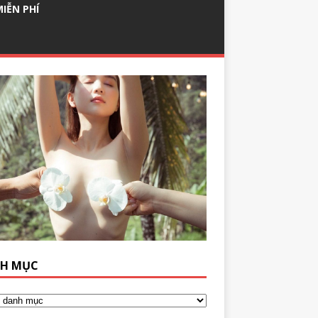
IỄN PHÍ
H MỤC