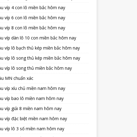
ầu víp 4 con lô miền bắc hôm nay
ầu víp 6 con lô miền bắc hôm nay
ầu víp 8 con lô miền bắc hôm nay
ầu víp dàn lô 10 con miền bắc hôm nay
ầu víp lô bạch thủ kép miền bắc hôm nay
ầu víp lô song thủ kép miền bắc hôm nay
ầu víp lô song thủ miền bắc hôm nay
cầu MN chuẩn xác
ầu víp xíu chủ miền nam hôm nay
ầu víp bao lô miền nam hôm nay
ầu víp giải 8 miền nam hôm nay
ầu víp đặc biệt miền nam hôm nay
ầu víp lô 3 số miền nam hôm nay