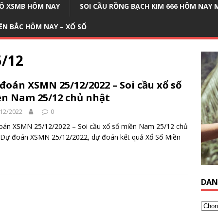
 LÔ XSMB HÔM NAY
SOI CẦU RỒNG BẠCH KIM 666 HÔM NAY M
ỀN BẮC HÔM NAY – XỔ SỐ
5/12
đoán XSMN 25/12/2022 – Soi cầu xổ số
n Nam 25/12 chủ nhật
12/2022
0
oán XSMN 25/12/2022 – Soi cầu xổ số miền Nam 25/12 chủ
 Dự đoán XSMN 25/12/2022, dự đoán kết quả Xổ Số Miền
DAN