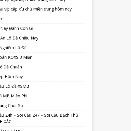
ầu víp cặp xíu chủ miền trung hôm nay
ơ
Nay Đánh Con Gì
 Ăn Lô Đề Chiều Nay
 Nghiệm Lô Đề
oán KQXS 3 Miền
Số Đề Chuẩn
ẹp Hôm Nay
Cầu Lô Đề XSMB
Lô MB Miễn Phí
Vang Chot So
ầu 24h – Soi Cầu 247 – Soi Cầu Bạch Thủ
H XÁC