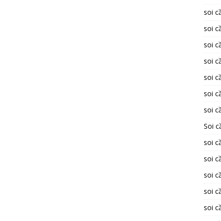
soi c
soi c
soi c
soi c
soi c
soi c
soi c
Soi 
soi c
soi c
soi c
soi c
soi c