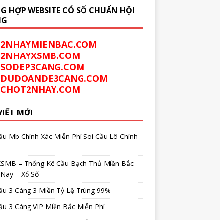
G HỢP WEBSITE CÓ SỐ CHUẨN HỘI
NG
2NHAYMIENBAC.COM
2NHAYXSMB.COM
SODEP3CANG.COM
DUDOANDE3CANG.COM
CHOT2NHAY.COM
VIẾT MỚI
ầu Mb Chính Xác Miễn Phí Soi Cầu Lô Chính
XSMB – Thống Kê Cầu Bạch Thủ Miền Bắc
Nay – Xổ Số
ầu 3 Càng 3 Miền Tỷ Lệ Trúng 99%
ầu 3 Càng VIP Miền Bắc Miễn Phí