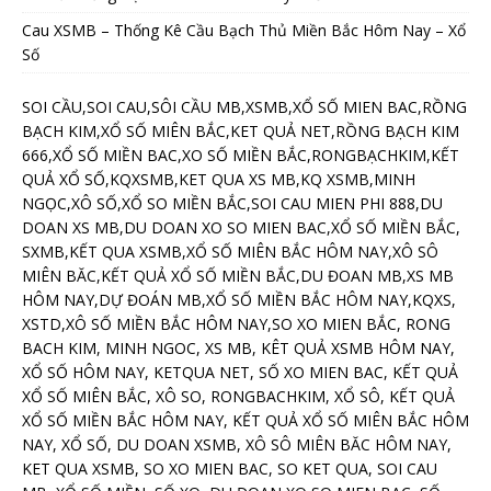
Cau XSMB – Thống Kê Cầu Bạch Thủ Miền Bắc Hôm Nay – Xổ
Số
SOI CẦU,SOI CAU,SÔI CẦU MB,XSMB,XỔ SỐ MIEN BAC,RỒNG
BẠCH KIM,XỔ SỐ MIÊN BẮC,KET QUẢ NET,RỒNG BẠCH KIM
666,XỔ SỐ MIỀN BAC,XO SỐ MIỀN BẮC,RONGBẠCHKIM,KẾT
QUẢ XỔ SỐ,KQXSMB,KET QUA XS MB,KQ XSMB,MINH
NGỌC,XÔ SỐ,XỔ SO MIỀN BẮC,SOI CAU MIEN PHI 888,DU
DOAN XS MB,DU DOAN XO SO MIEN BAC,XỔ SỐ MIỀN BẮC,
SXMB,KẾT QUA XSMB,XỔ SỐ MIÊN BẮC HÔM NAY,XÔ SÔ
MIÊN BĂC,KẾT QUẢ XỔ SỐ MIỀN BẮC,DU ĐOAN MB,XS MB
HÔM NAY,DỰ ĐOÁN MB,XỔ SỐ MIỀN BẮC HÔM NAY,KQXS,
XSTD,XÔ SỐ MIỀN BẮC HÔM NAY,SO XO MIEN BẮC, RONG
BACH KIM, MINH NGOC, XS MB, KÊT QUẢ XSMB HÔM NAY,
XỔ SỐ HÔM NAY, KETQUA NET, SỐ XO MIEN BAC, KẾT QUẢ
XỔ SỐ MIÊN BẮC, XÔ SO, RONGBACHKIM, XỔ SÔ, KẾT QUẢ
XỔ SỐ MIỀN BẮC HÔM NAY, KẾT QUẢ XỔ SỐ MIÊN BẮC HÔM
NAY, XỔ SỐ, DU DOAN XSMB, XÔ SÔ MIÊN BĂC HÔM NAY,
KET QUA XSMB, SO XO MIEN BAC, SO KET QUA, SOI CAU