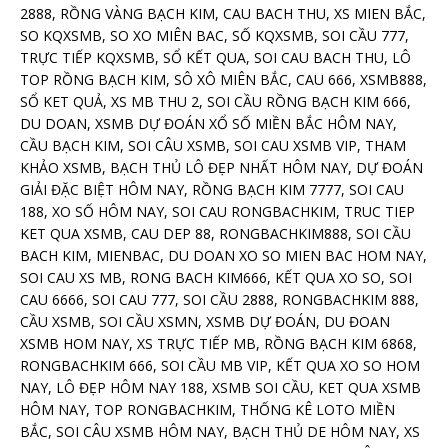
2888, RỒNG VÀNG BẠCH KIM, CAU BACH THU, XS MIEN BẮC,
SO KQXSMB, SO XO MIÊN BAC, SỐ KQXSMB, SOI CẦU 777,
TRỰC TIẾP KQXSMB, SỔ KẾT QUA, SOI CAU BACH THU, LÔ
TOP RỒNG BẠCH KIM, SÔ XÔ MIÊN BẮC, CAU 666, XSMB888,
SỔ KET QUẢ, XS MB THU 2, SOI CẦU RỒNG BẠCH KIM 666,
DU DOAN, XSMB DỰ ĐOÁN XỔ SỐ MIỀN BẮC HÔM NAY,
CẦU BẠCH KIM, SOI CÂU XSMB, SOI CAU XSMB VIP, THAM
KHẢO XSMB, BẠCH THỦ LÔ ĐẸP NHẤT HÔM NAY, DỰ ĐOÁN
GIẢI ĐẶC BIỆT HÔM NAY, RỒNG BẠCH KIM 7777, SOI CAU
188, XO SỐ HÔM NAY, SOI CAU RONGBACHKIM, TRUC TIEP
KET QUA XSMB, CAU DEP 88, RONGBACHKIM888, SOI CẦU
BACH KIM, MIENBAC, DU DOAN XO SO MIEN BAC HOM NAY,
SOI CAU XS MB, RONG BACH KIM666, KẾT QUA XO SO, SOI
CAU 6666, SOI CAU 777, SOI CẦU 2888, RONGBACHKIM 888,
CẦU XSMB, SOI CẦU XSMN, XSMB DỰ ĐOÁN, DU ĐOAN
XSMB HOM NAY, XS TRỰC TIẾP MB, RỒNG BẠCH KIM 6868,
RONGBACHKIM 666, SOI CẦU MB VIP, KẾT QUA XO SO HOM
NAY, LÔ ĐẸP HÔM NAY 188, XSMB SOI CẦU, KET QUA XSMB
HÔM NAY, TOP RONGBACHKIM, THỐNG KÊ LOTO MIỀN
BẮC, SOI CÂU XSMB HÔM NAY, BẠCH THỦ DE HÔM NAY, XS