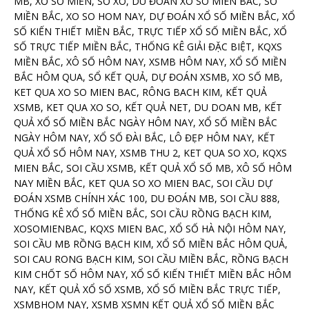
MB, XỔ SỐ MIỀN, SỐ XO, DU ĐOAN XO SO MIEN BAC, SỐ
MIỀN BẮC, XO SO HOM NAY, DỰ ĐOÁN XỔ SỐ MIỀN BẮC, XỔ
SỐ KIẾN THIẾT MIỀN BẮC, TRỰC TIẾP XỔ SỐ MIỀN BẮC, XỔ
SỐ TRỰC TIẾP MIỀN BẮC, THỐNG KÊ GIẢI ĐẶC BIỆT, KQXS
MIỀN BẮC, XÔ SỐ HÔM NAY, XSMB HÔM NAY, XỔ SỐ MIỀN
BẮC HÔM QUA, SỔ KẾT QUẢ, DỰ ĐOÁN XSMB, XO SỐ MB,
KET QUA XO SO MIEN BAC, RÔNG BACH KIM, KẾT QUẢ
XSMB, KET QUA XO SO, KẾT QUẢ NET, DU DOAN MB, KẾT
QUẢ XỔ SỐ MIỀN BẮC NGÀY HÔM NAY, XỔ SỐ MIỀN BẮC
NGÀY HÔM NAY, XỔ SỐ ĐÀI BẮC, LÔ ĐẸP HÔM NAY, KẾT
QUẢ XỔ SỐ HÔM NAY, XSMB THU 2, KET QUA SO XO, KQXS
MIEN BẮC, SOI CẦU XSMB, KẾT QUẢ XỔ SỐ MB, XÔ SỐ HÔM
NAY MIỀN BẮC, KET QUA SO XO MIEN BAC, SOI CẦU DỰ
ĐOÁN XSMB CHÍNH XÁC 100, DU ĐOÁN MB, SOI CẦU 888,
THỐNG KÊ XỔ SỐ MIỀN BẮC, SOI CẦU RỒNG BẠCH KIM,
XOSOMIENBAC, KQXS MIEN BAC, XỔ SỐ HÀ NỘI HÔM NAY,
SOI CẦU MB RỒNG BẠCH KIM, XỔ SỐ MIỀN BẮC HÔM QUẢ,
SOI CAU RONG BẠCH KIM, SOI CẦU MIỀN BẮC, RỒNG BẠCH
KIM CHỐT SỐ HÔM NAY, XỔ SỐ KIẾN THIẾT MIỀN BẮC HÔM
NAY, KẾT QUẢ XỔ SỐ XSMB, XỔ SỐ MIỀN BẮC TRỰC TIẾP,
XSMBHOM NAY, XSMB XSMN KẾT QUẢ XỔ SỐ MIỀN BẮC