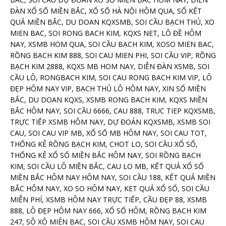
ĐÀN XỔ SỐ MIỀN BẮC, XỔ SỐ HÀ NỘI HÔM QUA, SỔ KẾT
QUẢ MIỀN BẮC, DU DOAN KQXSMB, SOI CẦU BẠCH THỦ, XO
MIEN BAC, SOI RONG BACH KIM, KQXS NET, LÔ ĐỀ HÔM
NAY, XSMB HOM QUA, SOI CẦU BẠCH KIM, XOSO MIEN BAC,
RỒNG BẠCH KIM 888, SOI CAU MIEN PHI, SOI CẦU VIP, RỒNG
BẠCH KIM 2888, KQXS MB HOM NAY, DIỄN ĐÀN XSMB, SOI
CẦU LÔ, RONGBACH KIM, SOI CAU RONG BACH KIM VIP, LÔ
ĐẸP HÔM NAY VIP, BẠCH THỦ LÔ HÔM NAY, XIN SỐ MIỀN
BẮC, DU DOAN KQXS, XSMB RONG BACH KIM, KQXS MIỀN
BẮC HÔM NAY, SOI CẦU 6666, CAU 888, TRUC TIEP KQXSMB,
TRỰC TIẾP XSMB HÔM NAY, DỰ ĐOÁN KQXSMB, XSMB SOI
CAU, SOI CAU VIP MB, XỔ SỐ MB HÔM NAY, SOI CAU TOT,
THỐNG KÊ RỒNG BẠCH KIM, CHOT LO, SOI CẦU XỔ SỐ,
THỐNG KÊ XỔ SỐ MIỀN BẮC HÔM NAY, SOI RỒNG BẠCH
KIM, SOI CẦU LÔ MIỀN BẮC, CAU LO MB, KẾT QUẢ XỔ SỐ
MIỀN BẮC HÔM NAY HÔM NAY, SOI CẦU 188, KẾT QUẢ MIỀN
BẮC HÔM NAY, XO SO HÔM NAY, KET QUẢ XỔ SỐ, SOI CẦU
MIỄN PHÍ, XSMB HÔM NAY TRỰC TIẾP, CẦU ĐẸP 88, XSMB
888, LÔ ĐẸP HÔM NAY 666, XỔ SỐ HÔM, RỒNG BẠCH KIM
247, SÔ XÔ MIÊN BAC, SOI CẦU XSMB HÔM NAY, SOI CAU