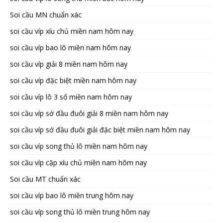
Soi cầu MN chuẩn xác
soi cầu víp xíu chủ miền nam hôm nay
soi cầu víp bao lô miền nam hôm nay
soi cầu víp giải 8 miền nam hôm nay
soi cầu víp đặc biệt miền nam hôm nay
soi cầu víp lô 3 số miền nam hôm nay
soi cầu víp sớ đầu đuôi giải 8 miền nam hôm nay
soi cầu víp sớ đầu đuôi giải đặc biệt miền nam hôm nay
soi cầu víp song thủ lô miền nam hôm nay
soi cầu víp cặp xíu chủ miền nam hôm nay
Soi cầu MT chuẩn xác
soi cầu víp bao lô miền trung hôm nay
soi cầu víp song thủ lô miền trung hôm nay