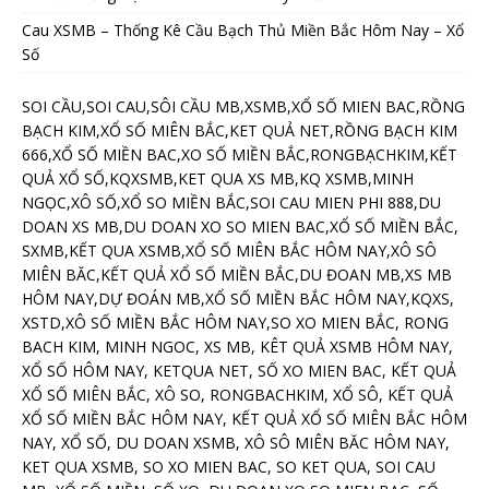
Cau XSMB – Thống Kê Cầu Bạch Thủ Miền Bắc Hôm Nay – Xổ
Số
SOI CẦU,SOI CAU,SÔI CẦU MB,XSMB,XỔ SỐ MIEN BAC,RỒNG
BẠCH KIM,XỔ SỐ MIÊN BẮC,KET QUẢ NET,RỒNG BẠCH KIM
666,XỔ SỐ MIỀN BAC,XO SỐ MIỀN BẮC,RONGBẠCHKIM,KẾT
QUẢ XỔ SỐ,KQXSMB,KET QUA XS MB,KQ XSMB,MINH
NGỌC,XÔ SỐ,XỔ SO MIỀN BẮC,SOI CAU MIEN PHI 888,DU
DOAN XS MB,DU DOAN XO SO MIEN BAC,XỔ SỐ MIỀN BẮC,
SXMB,KẾT QUA XSMB,XỔ SỐ MIÊN BẮC HÔM NAY,XÔ SÔ
MIÊN BĂC,KẾT QUẢ XỔ SỐ MIỀN BẮC,DU ĐOAN MB,XS MB
HÔM NAY,DỰ ĐOÁN MB,XỔ SỐ MIỀN BẮC HÔM NAY,KQXS,
XSTD,XÔ SỐ MIỀN BẮC HÔM NAY,SO XO MIEN BẮC, RONG
BACH KIM, MINH NGOC, XS MB, KÊT QUẢ XSMB HÔM NAY,
XỔ SỐ HÔM NAY, KETQUA NET, SỐ XO MIEN BAC, KẾT QUẢ
XỔ SỐ MIÊN BẮC, XÔ SO, RONGBACHKIM, XỔ SÔ, KẾT QUẢ
XỔ SỐ MIỀN BẮC HÔM NAY, KẾT QUẢ XỔ SỐ MIÊN BẮC HÔM
NAY, XỔ SỐ, DU DOAN XSMB, XÔ SÔ MIÊN BĂC HÔM NAY,
KET QUA XSMB, SO XO MIEN BAC, SO KET QUA, SOI CAU