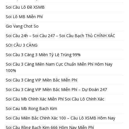
Soi Cầu Lô Đề XSMB
Soi Lô MB Miễn Phí
Gio Vang Chot So
Soi Cầu 24h – Soi Cầu 247 – Soi Cầu Bạch Thủ CHÍNH XÁC
SOI CẦU 3 CÀNG
Soi Cầu 3 Càng 3 Miền Tỷ Lệ Trúng 99%
Soi Cầu 3 Càng Miền Nam Cực Chuẩn Miễn Phí Hôm Nay
100%
Soi Cầu 3 Càng VIP Miền Bắc Miễn Phí
Soi Cầu 3 Càng VIP Miền Bắc Miễn Phí – Dự Đoán 247
Soi Cầu Mb Chính Xác Miễn Phí Soi Cầu Lô Chính Xác
Soi Cau Mb Rong Bach Kim
Soi Cầu Miền Bắc Chính Xác 100 – Cầu Lô XSMB Hôm Nay
Soi Cầu Rồng Bạch Kim 666 Hôm Nay Miễn Phí