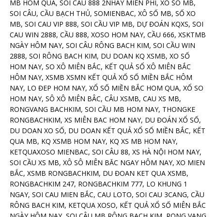
MB HOM QUA, SOI CAU 888 2NHAY MIEN PHI, XO SÔ MB,
SOI CÂU, CẦU BẠCH THỦ, SOMIENBAC, XÔ SỐ MB, SỐ XO
MB, SOI CAU VIP 888, SOI CẦU VIP MB, DỰ ĐOÁN KQXS, SOI
CAU WIN 2888, CẦU 888, XOSO HOM NAY, CẦU 666, XSKTMB
NGÀY HÔM NAY, SOI CÂU RÔNG BACH KIM, SOI CẦU WIN
2888, SOI RÔNG BACH KIM, DU DOAN KQ XSMB, XO SỐ
HOM NAY, SO XÔ MIÊN BẮC, KẾT QUẢ SỔ XÔ MIÊN BẮC
HÔM NAY, XSMB XSMN KẾT QUẢ XỐ SỐ MIỀN BẮC HÔM
NAY, LO ĐEP HOM NAY, XỔ SỐ MIỀN BẮC HOM QUA, XỔ SO
HOM NAY, SÔ XÔ MIÊN BÂC, CÂU XSMB, CAU XS MB,
RONGVANG BACHKIM, SOI CẦU MB HOM NAY, THONGKE
RONGBACHKIM, XS MIÊN BAC HOM NAY, DU ĐOÁN XỔ SỐ,
DU DOAN XO SỐ, DU DOAN KẾT QUẢ XỔ SỐ MIỀN BẮC, KẾT
QUA MB, KQ XSMB HOM NAY, KQ XS MB HOM NAY,
KETQUAXOSO MIENBAC, SOI CÂU 88, XS HÀ NỘI HOM NAY,
SOI CẦU XS MB, XÔ SÔ MIÊN BĂC NGAY HÔM NAY, XO MIEN
BẮC, XSMB RONGBACHKIM, DU ĐOAN KET QUA XSMB,
RONGBACHKIM 247, RONGBACHKIM 777, LO KHUNG 1
NGAY, SOI CAU MIEN BẮC, CAU LOTO, SOI CAU 3CANG, CẦU
RÔNG BACH KIM, KETQUA XOSO, KẾT QUẢ XỔ SỐ MIÊN BẮC
NGÀY HÔM NAY, SOI CÂU MB RÔNG BACH KIM, RONG VANG