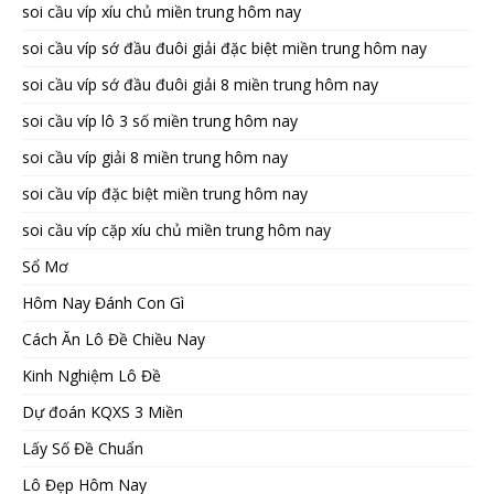
soi cầu víp xíu chủ miền trung hôm nay
soi cầu víp sớ đầu đuôi giải đặc biệt miền trung hôm nay
soi cầu víp sớ đầu đuôi giải 8 miền trung hôm nay
soi cầu víp lô 3 số miền trung hôm nay
soi cầu víp giải 8 miền trung hôm nay
soi cầu víp đặc biệt miền trung hôm nay
soi cầu víp cặp xíu chủ miền trung hôm nay
Sổ Mơ
Hôm Nay Đánh Con Gì
Cách Ăn Lô Đề Chiều Nay
Kinh Nghiệm Lô Đề
Dự đoán KQXS 3 Miền
Lấy Số Đề Chuẩn
Lô Đẹp Hôm Nay