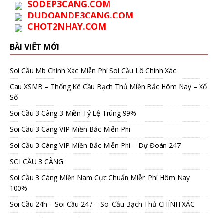
SODEP3CANG.COM
DUDOANDE3CANG.COM
CHOT2NHAY.COM
BÀI VIẾT MỚI
Soi Cầu Mb Chính Xác Miễn Phí Soi Cầu Lô Chính Xác
Cau XSMB – Thống Kê Cầu Bạch Thủ Miền Bắc Hôm Nay – Xổ
Số
Soi Cầu 3 Càng 3 Miền Tỷ Lệ Trúng 99%
Soi Cầu 3 Càng VIP Miền Bắc Miễn Phí
Soi Cầu 3 Càng VIP Miền Bắc Miễn Phí – Dự Đoán 247
SOI CẦU 3 CÀNG
Soi Cầu 3 Càng Miền Nam Cực Chuẩn Miễn Phí Hôm Nay
100%
Soi Cầu 24h – Soi Cầu 247 – Soi Cầu Bạch Thủ CHÍNH XÁC