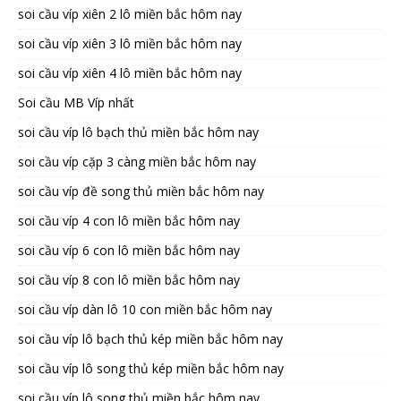
soi cầu víp xiên 2 lô miền bắc hôm nay
soi cầu víp xiên 3 lô miền bắc hôm nay
soi cầu víp xiên 4 lô miền bắc hôm nay
Soi cầu MB Víp nhất
soi cầu víp lô bạch thủ miền bắc hôm nay
soi cầu víp cặp 3 càng miền bắc hôm nay
soi cầu víp đề song thủ miền bắc hôm nay
soi cầu víp 4 con lô miền bắc hôm nay
soi cầu víp 6 con lô miền bắc hôm nay
soi cầu víp 8 con lô miền bắc hôm nay
soi cầu víp dàn lô 10 con miền bắc hôm nay
soi cầu víp lô bạch thủ kép miền bắc hôm nay
soi cầu víp lô song thủ kép miền bắc hôm nay
soi cầu víp lô song thủ miền bắc hôm nay