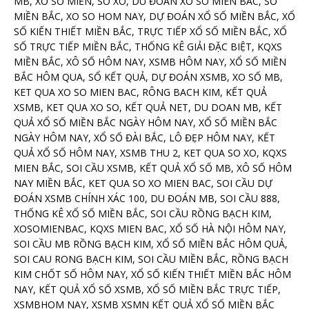
MB, XỔ SỐ MIỀN, SỐ XO, DU ĐOAN XO SO MIEN BAC, SỐ
MIỀN BẮC, XO SO HOM NAY, DỰ ĐOÁN XỔ SỐ MIỀN BẮC, XỔ
SỐ KIẾN THIẾT MIỀN BẮC, TRỰC TIẾP XỔ SỐ MIỀN BẮC, XỔ
SỐ TRỰC TIẾP MIỀN BẮC, THỐNG KÊ GIẢI ĐẶC BIỆT, KQXS
MIỀN BẮC, XÔ SỐ HÔM NAY, XSMB HÔM NAY, XỔ SỐ MIỀN
BẮC HÔM QUA, SỔ KẾT QUẢ, DỰ ĐOÁN XSMB, XO SỐ MB,
KET QUA XO SO MIEN BAC, RÔNG BACH KIM, KẾT QUẢ
XSMB, KET QUA XO SO, KẾT QUẢ NET, DU DOAN MB, KẾT
QUẢ XỔ SỐ MIỀN BẮC NGÀY HÔM NAY, XỔ SỐ MIỀN BẮC
NGÀY HÔM NAY, XỔ SỐ ĐÀI BẮC, LÔ ĐẸP HÔM NAY, KẾT
QUẢ XỔ SỐ HÔM NAY, XSMB THU 2, KET QUA SO XO, KQXS
MIEN BẮC, SOI CẦU XSMB, KẾT QUẢ XỔ SỐ MB, XÔ SỐ HÔM
NAY MIỀN BẮC, KET QUA SO XO MIEN BAC, SOI CẦU DỰ
ĐOÁN XSMB CHÍNH XÁC 100, DU ĐOÁN MB, SOI CẦU 888,
THỐNG KÊ XỔ SỐ MIỀN BẮC, SOI CẦU RỒNG BẠCH KIM,
XOSOMIENBAC, KQXS MIEN BAC, XỔ SỐ HÀ NỘI HÔM NAY,
SOI CẦU MB RỒNG BẠCH KIM, XỔ SỐ MIỀN BẮC HÔM QUẢ,
SOI CAU RONG BẠCH KIM, SOI CẦU MIỀN BẮC, RỒNG BẠCH
KIM CHỐT SỐ HÔM NAY, XỔ SỐ KIẾN THIẾT MIỀN BẮC HÔM
NAY, KẾT QUẢ XỔ SỐ XSMB, XỔ SỐ MIỀN BẮC TRỰC TIẾP,
XSMBHOM NAY, XSMB XSMN KẾT QUẢ XỔ SỐ MIỀN BẮC