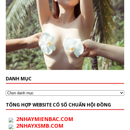
DANH MỤC
TỔNG HỢP WEBSITE CÓ SỐ CHUẨN HỘI ĐỒNG
2NHAYMIENBAC.COM
2NHAYXSMB.COM