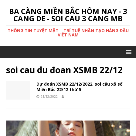
BA CÀNG MIỀN BẮC HÔM NAY - 3
CANG DE - SOI CAU 3 CANG MB
THÔNG TIN TUYỆT MẬT – TRÍ TUỆ NHÂN TẠO HÀNG ĐẦU
VIỆT NAM
soi cau du đoan XSMB 22/12
Dự đoán XSMB 22/12/2022, soi cầu xổ số
Miền Bắc 22/12 thứ 5
21/12/2022