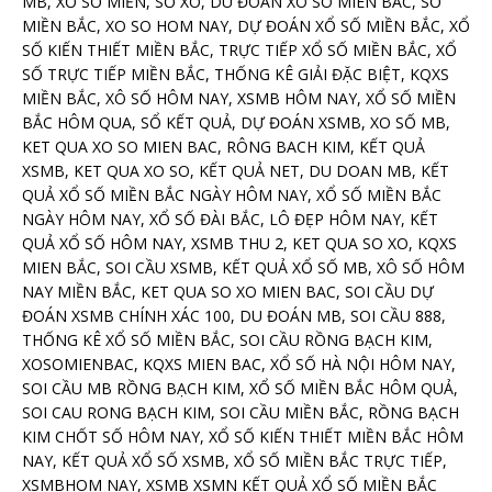
MB, XỔ SỐ MIỀN, SỐ XO, DU ĐOAN XO SO MIEN BAC, SỐ
MIỀN BẮC, XO SO HOM NAY, DỰ ĐOÁN XỔ SỐ MIỀN BẮC, XỔ
SỐ KIẾN THIẾT MIỀN BẮC, TRỰC TIẾP XỔ SỐ MIỀN BẮC, XỔ
SỐ TRỰC TIẾP MIỀN BẮC, THỐNG KÊ GIẢI ĐẶC BIỆT, KQXS
MIỀN BẮC, XÔ SỐ HÔM NAY, XSMB HÔM NAY, XỔ SỐ MIỀN
BẮC HÔM QUA, SỔ KẾT QUẢ, DỰ ĐOÁN XSMB, XO SỐ MB,
KET QUA XO SO MIEN BAC, RÔNG BACH KIM, KẾT QUẢ
XSMB, KET QUA XO SO, KẾT QUẢ NET, DU DOAN MB, KẾT
QUẢ XỔ SỐ MIỀN BẮC NGÀY HÔM NAY, XỔ SỐ MIỀN BẮC
NGÀY HÔM NAY, XỔ SỐ ĐÀI BẮC, LÔ ĐẸP HÔM NAY, KẾT
QUẢ XỔ SỐ HÔM NAY, XSMB THU 2, KET QUA SO XO, KQXS
MIEN BẮC, SOI CẦU XSMB, KẾT QUẢ XỔ SỐ MB, XÔ SỐ HÔM
NAY MIỀN BẮC, KET QUA SO XO MIEN BAC, SOI CẦU DỰ
ĐOÁN XSMB CHÍNH XÁC 100, DU ĐOÁN MB, SOI CẦU 888,
THỐNG KÊ XỔ SỐ MIỀN BẮC, SOI CẦU RỒNG BẠCH KIM,
XOSOMIENBAC, KQXS MIEN BAC, XỔ SỐ HÀ NỘI HÔM NAY,
SOI CẦU MB RỒNG BẠCH KIM, XỔ SỐ MIỀN BẮC HÔM QUẢ,
SOI CAU RONG BẠCH KIM, SOI CẦU MIỀN BẮC, RỒNG BẠCH
KIM CHỐT SỐ HÔM NAY, XỔ SỐ KIẾN THIẾT MIỀN BẮC HÔM
NAY, KẾT QUẢ XỔ SỐ XSMB, XỔ SỐ MIỀN BẮC TRỰC TIẾP,
XSMBHOM NAY, XSMB XSMN KẾT QUẢ XỔ SỐ MIỀN BẮC