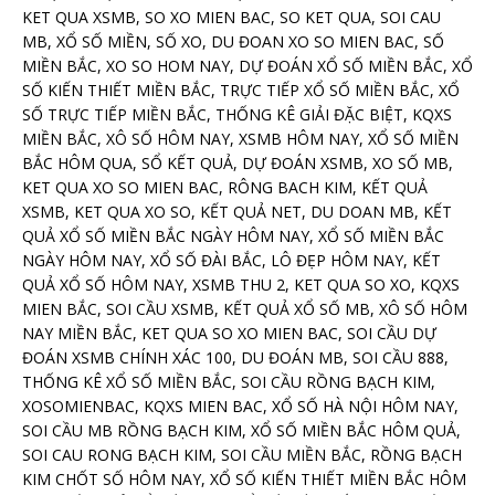
KET QUA XSMB, SO XO MIEN BAC, SO KET QUA, SOI CAU
MB, XỔ SỐ MIỀN, SỐ XO, DU ĐOAN XO SO MIEN BAC, SỐ
MIỀN BẮC, XO SO HOM NAY, DỰ ĐOÁN XỔ SỐ MIỀN BẮC, XỔ
SỐ KIẾN THIẾT MIỀN BẮC, TRỰC TIẾP XỔ SỐ MIỀN BẮC, XỔ
SỐ TRỰC TIẾP MIỀN BẮC, THỐNG KÊ GIẢI ĐẶC BIỆT, KQXS
MIỀN BẮC, XÔ SỐ HÔM NAY, XSMB HÔM NAY, XỔ SỐ MIỀN
BẮC HÔM QUA, SỔ KẾT QUẢ, DỰ ĐOÁN XSMB, XO SỐ MB,
KET QUA XO SO MIEN BAC, RÔNG BACH KIM, KẾT QUẢ
XSMB, KET QUA XO SO, KẾT QUẢ NET, DU DOAN MB, KẾT
QUẢ XỔ SỐ MIỀN BẮC NGÀY HÔM NAY, XỔ SỐ MIỀN BẮC
NGÀY HÔM NAY, XỔ SỐ ĐÀI BẮC, LÔ ĐẸP HÔM NAY, KẾT
QUẢ XỔ SỐ HÔM NAY, XSMB THU 2, KET QUA SO XO, KQXS
MIEN BẮC, SOI CẦU XSMB, KẾT QUẢ XỔ SỐ MB, XÔ SỐ HÔM
NAY MIỀN BẮC, KET QUA SO XO MIEN BAC, SOI CẦU DỰ
ĐOÁN XSMB CHÍNH XÁC 100, DU ĐOÁN MB, SOI CẦU 888,
THỐNG KÊ XỔ SỐ MIỀN BẮC, SOI CẦU RỒNG BẠCH KIM,
XOSOMIENBAC, KQXS MIEN BAC, XỔ SỐ HÀ NỘI HÔM NAY,
SOI CẦU MB RỒNG BẠCH KIM, XỔ SỐ MIỀN BẮC HÔM QUẢ,
SOI CAU RONG BẠCH KIM, SOI CẦU MIỀN BẮC, RỒNG BẠCH
KIM CHỐT SỐ HÔM NAY, XỔ SỐ KIẾN THIẾT MIỀN BẮC HÔM