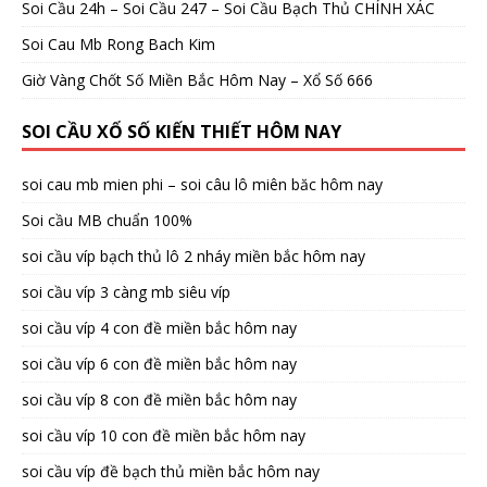
Soi Cầu 24h – Soi Cầu 247 – Soi Cầu Bạch Thủ CHÍNH XÁC
Soi Cau Mb Rong Bach Kim
Giờ Vàng Chốt Số Miền Bắc Hôm Nay – Xổ Số 666
SOI CẦU XỔ SỐ KIẾN THIẾT HÔM NAY
soi cau mb mien phi – soi câu lô miên băc hôm nay
Soi cầu MB chuẩn 100%
soi cầu víp bạch thủ lô 2 nháy miền bắc hôm nay
soi cầu víp 3 càng mb siêu víp
soi cầu víp 4 con đề miền bắc hôm nay
soi cầu víp 6 con đề miền bắc hôm nay
soi cầu víp 8 con đề miền bắc hôm nay
soi cầu víp 10 con đề miền bắc hôm nay
soi cầu víp đề bạch thủ miền bắc hôm nay