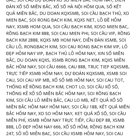
ĐÀN XỔ SỐ MIỀN BẮC, XỔ SỐ HÀ NỘI HÔM QUA, SỔ KẾT
QUẢ MIỀN BẮC, DU DOAN KQXSMB, SOI CẦU BẠCH THỦ, XO
MIEN BAC, SOI RONG BACH KIM, KQXS NET, LÔ ĐỀ HÔM
NAY, XSMB HOM QUA, SOI CẦU BẠCH KIM, XOSO MIEN BAC,
RỒNG BẠCH KIM 888, SOI CAU MIEN PHI, SOI CẦU VIP, RỒNG
BẠCH KIM 2888, KQXS MB HOM NAY, DIỄN ĐÀN XSMB, SOI
CẦU LÔ, RONGBACH KIM, SOI CAU RONG BACH KIM VIP, LÔ
ĐẸP HÔM NAY VIP, BẠCH THỦ LÔ HÔM NAY, XIN SỐ MIỀN
BẮC, DU DOAN KQXS, XSMB RONG BACH KIM, KQXS MIỀN
BẮC HÔM NAY, SOI CẦU 6666, CAU 888, TRUC TIEP KQXSMB,
TRỰC TIẾP XSMB HÔM NAY, DỰ ĐOÁN KQXSMB, XSMB SOI
CAU, SOI CAU VIP MB, XỔ SỐ MB HÔM NAY, SOI CAU TOT,
THỐNG KÊ RỒNG BẠCH KIM, CHOT LO, SOI CẦU XỔ SỐ,
THỐNG KÊ XỔ SỐ MIỀN BẮC HÔM NAY, SOI RỒNG BẠCH
KIM, SOI CẦU LÔ MIỀN BẮC, CAU LO MB, KẾT QUẢ XỔ SỐ
MIỀN BẮC HÔM NAY HÔM NAY, SOI CẦU 188, KẾT QUẢ MIỀN
BẮC HÔM NAY, XO SO HÔM NAY, KET QUẢ XỔ SỐ, SOI CẦU
MIỄN PHÍ, XSMB HÔM NAY TRỰC TIẾP, CẦU ĐẸP 88, XSMB
888, LÔ ĐẸP HÔM NAY 666, XỔ SỐ HÔM, RỒNG BẠCH KIM
247, SÔ XÔ MIÊN BAC, SOI CẦU XSMB HÔM NAY, SOI CAU