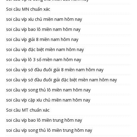
Soi cầu MN chuẩn xác
soi cầu víp xíu chủ miền nam hôm nay
soi cầu víp bao lô miền nam hôm nay
soi cầu víp giải 8 miền nam hôm nay
soi cầu víp đặc biệt miền nam hôm nay
soi cầu víp lô 3 số miền nam hôm nay
soi cầu víp sớ đầu đuôi giải 8 miền nam hôm nay
soi cầu víp sớ đầu đuôi giải đặc biệt miền nam hôm nay
soi cầu víp song thủ lô miền nam hôm nay
soi cầu víp cặp xíu chủ miền nam hôm nay
Soi cầu MT chuẩn xác
soi cầu víp bao lô miền trung hôm nay
soi cầu víp song thủ lô miền trung hôm nay