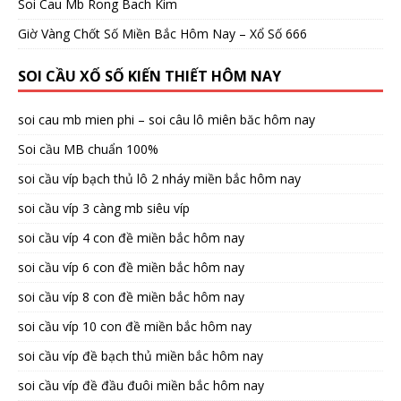
Soi Cau Mb Rong Bach Kim
Giờ Vàng Chốt Số Miền Bắc Hôm Nay – Xổ Số 666
SOI CẦU XỔ SỐ KIẾN THIẾT HÔM NAY
soi cau mb mien phi – soi câu lô miên băc hôm nay
Soi cầu MB chuẩn 100%
soi cầu víp bạch thủ lô 2 nháy miền bắc hôm nay
soi cầu víp 3 càng mb siêu víp
soi cầu víp 4 con đề miền bắc hôm nay
soi cầu víp 6 con đề miền bắc hôm nay
soi cầu víp 8 con đề miền bắc hôm nay
soi cầu víp 10 con đề miền bắc hôm nay
soi cầu víp đề bạch thủ miền bắc hôm nay
soi cầu víp đề đầu đuôi miền bắc hôm nay