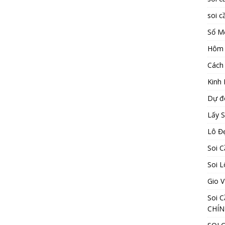
soi c
Sổ M
Hôm 
Cách
Kinh
Dự đ
Lấy 
Lô Đ
Soi 
Soi 
Gio 
Soi C
CHÍN