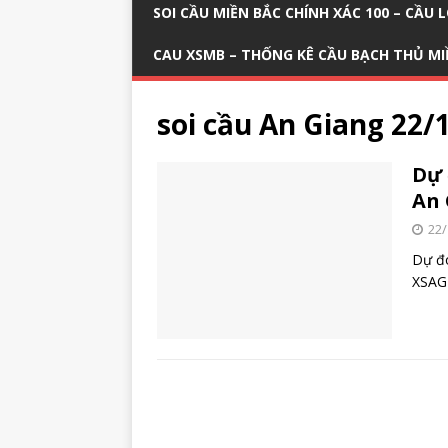
SOI CẦU MIỀN BẮC CHÍNH XÁC 100 – CẦU
CAU XSMB – THỐNG KÊ CẦU BẠCH THỦ MI
soi cầu An Giang 22/
Dự 
An 
22/
Dự đo
XSAG 