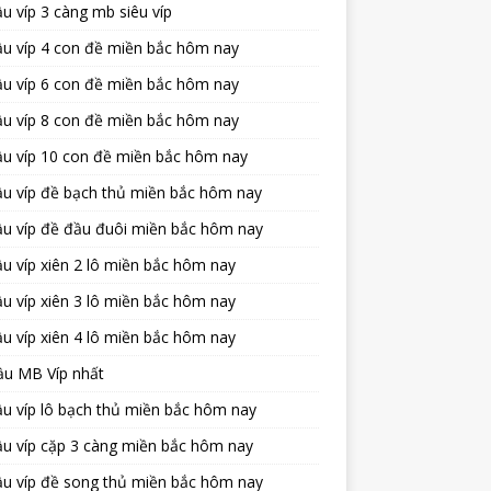
ầu víp 3 càng mb siêu víp
ầu víp 4 con đề miền bắc hôm nay
ầu víp 6 con đề miền bắc hôm nay
ầu víp 8 con đề miền bắc hôm nay
ầu víp 10 con đề miền bắc hôm nay
ầu víp đề bạch thủ miền bắc hôm nay
ầu víp đề đầu đuôi miền bắc hôm nay
ầu víp xiên 2 lô miền bắc hôm nay
ầu víp xiên 3 lô miền bắc hôm nay
ầu víp xiên 4 lô miền bắc hôm nay
ầu MB Víp nhất
ầu víp lô bạch thủ miền bắc hôm nay
ầu víp cặp 3 càng miền bắc hôm nay
ầu víp đề song thủ miền bắc hôm nay