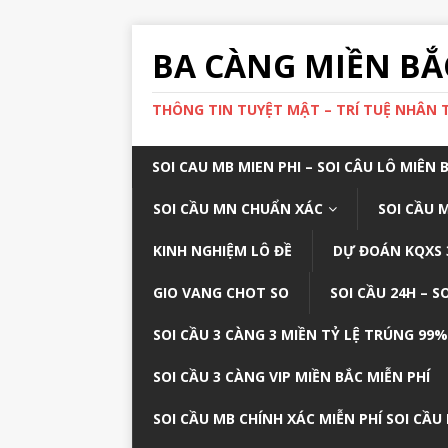
BA CÀNG MIỀN BẮC
THÔNG TIN TUYỆT MẬT – TRÍ TUỆ NHÂN 
SOI CAU MB MIEN PHI – SOI CÂU LÔ MIÊN
SOI CẦU MN CHUẨN XÁC
SOI CẦU 
KINH NGHIỆM LÔ ĐỀ
DỰ ĐOÁN KQXS 
GIO VANG CHOT SO
SOI CẦU 24H – S
SOI CẦU 3 CÀNG 3 MIỀN TỶ LỆ TRÚNG 99%
SOI CẦU 3 CÀNG VIP MIỀN BẮC MIỄN PHÍ
SOI CẦU MB CHÍNH XÁC MIỄN PHÍ SOI CẦU