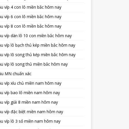
ầu víp 4 con lô miền bắc hôm nay
ầu víp 6 con lô miền bắc hôm nay
ầu víp 8 con lô miền bắc hôm nay
ầu víp dàn lô 10 con miền bắc hôm nay
ầu víp lô bạch thủ kép miền bắc hôm nay
ầu víp lô song thủ kép miền bắc hôm nay
ầu víp lô song thủ miền bắc hôm nay
cầu MN chuẩn xác
ầu víp xíu chủ miền nam hôm nay
ầu víp bao lô miền nam hôm nay
ầu víp giải 8 miền nam hôm nay
ầu víp đặc biệt miền nam hôm nay
ầu víp lô 3 số miền nam hôm nay