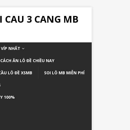
I CAU 3 CANG MB
 VÍP NHẤT
CÁCH ĂN LÔ ĐỀ CHIỀU NAY
CẦU LÔ ĐỀ XSMB
SOI LÔ MB MIỄN PHÍ
G
AY 100%