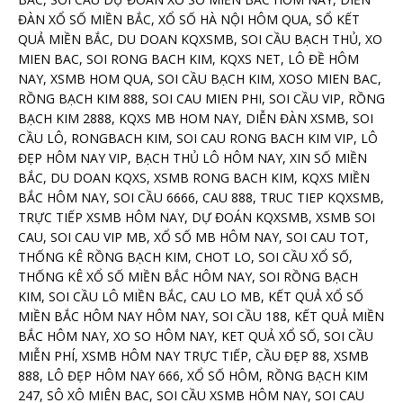
ĐÀN XỔ SỐ MIỀN BẮC, XỔ SỐ HÀ NỘI HÔM QUA, SỔ KẾT
QUẢ MIỀN BẮC, DU DOAN KQXSMB, SOI CẦU BẠCH THỦ, XO
MIEN BAC, SOI RONG BACH KIM, KQXS NET, LÔ ĐỀ HÔM
NAY, XSMB HOM QUA, SOI CẦU BẠCH KIM, XOSO MIEN BAC,
RỒNG BẠCH KIM 888, SOI CAU MIEN PHI, SOI CẦU VIP, RỒNG
BẠCH KIM 2888, KQXS MB HOM NAY, DIỄN ĐÀN XSMB, SOI
CẦU LÔ, RONGBACH KIM, SOI CAU RONG BACH KIM VIP, LÔ
ĐẸP HÔM NAY VIP, BẠCH THỦ LÔ HÔM NAY, XIN SỐ MIỀN
BẮC, DU DOAN KQXS, XSMB RONG BACH KIM, KQXS MIỀN
BẮC HÔM NAY, SOI CẦU 6666, CAU 888, TRUC TIEP KQXSMB,
TRỰC TIẾP XSMB HÔM NAY, DỰ ĐOÁN KQXSMB, XSMB SOI
CAU, SOI CAU VIP MB, XỔ SỐ MB HÔM NAY, SOI CAU TOT,
THỐNG KÊ RỒNG BẠCH KIM, CHOT LO, SOI CẦU XỔ SỐ,
THỐNG KÊ XỔ SỐ MIỀN BẮC HÔM NAY, SOI RỒNG BẠCH
KIM, SOI CẦU LÔ MIỀN BẮC, CAU LO MB, KẾT QUẢ XỔ SỐ
MIỀN BẮC HÔM NAY HÔM NAY, SOI CẦU 188, KẾT QUẢ MIỀN
BẮC HÔM NAY, XO SO HÔM NAY, KET QUẢ XỔ SỐ, SOI CẦU
MIỄN PHÍ, XSMB HÔM NAY TRỰC TIẾP, CẦU ĐẸP 88, XSMB
888, LÔ ĐẸP HÔM NAY 666, XỔ SỐ HÔM, RỒNG BẠCH KIM
247, SÔ XÔ MIÊN BAC, SOI CẦU XSMB HÔM NAY, SOI CAU