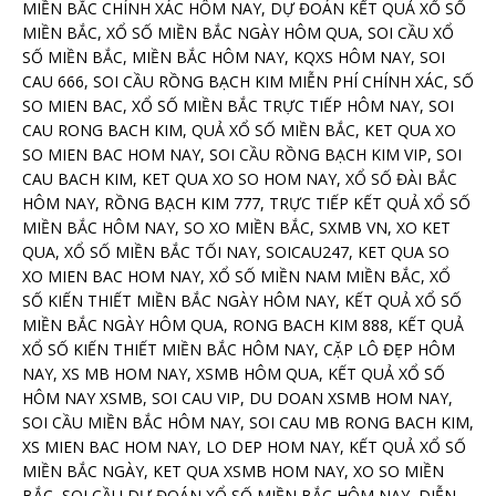
MIỀN BẮC CHÍNH XÁC HÔM NAY, DỰ ĐOÁN KẾT QUẢ XỔ SỐ
MIỀN BẮC, XỔ SỐ MIỀN BẮC NGÀY HÔM QUA, SOI CẦU XỔ
SỐ MIỀN BẮC, MIỀN BẮC HÔM NAY, KQXS HÔM NAY, SOI
CAU 666, SOI CẦU RỒNG BẠCH KIM MIỄN PHÍ CHÍNH XÁC, SỐ
SO MIEN BAC, XỔ SỐ MIỀN BẮC TRỰC TIẾP HÔM NAY, SOI
CAU RONG BACH KIM, QUẢ XỔ SỐ MIỀN BẮC, KET QUA XO
SO MIEN BAC HOM NAY, SOI CẦU RỒNG BẠCH KIM VIP, SOI
CAU BACH KIM, KET QUA XO SO HOM NAY, XỔ SỐ ĐÀI BẮC
HÔM NAY, RỒNG BẠCH KIM 777, TRỰC TIẾP KẾT QUẢ XỔ SỐ
MIỀN BẮC HÔM NAY, SO XO MIỀN BẮC, SXMB VN, XO KET
QUA, XỔ SỐ MIỀN BẮC TỐI NAY, SOICAU247, KET QUA SO
XO MIEN BAC HOM NAY, XỔ SỐ MIỀN NAM MIỀN BẮC, XỔ
SỐ KIẾN THIẾT MIỀN BẮC NGÀY HÔM NAY, KẾT QUẢ XỔ SỐ
MIỀN BẮC NGÀY HÔM QUA, RONG BACH KIM 888, KẾT QUẢ
XỔ SỐ KIẾN THIẾT MIỀN BẮC HÔM NAY, CẶP LÔ ĐẸP HÔM
NAY, XS MB HOM NAY, XSMB HÔM QUA, KẾT QUẢ XỔ SỐ
HÔM NAY XSMB, SOI CAU VIP, DU DOAN XSMB HOM NAY,
SOI CẦU MIỀN BẮC HÔM NAY, SOI CAU MB RONG BACH KIM,
XS MIEN BAC HOM NAY, LO DEP HOM NAY, KẾT QUẢ XỔ SỐ
MIỀN BẮC NGÀY, KET QUA XSMB HOM NAY, XO SO MIỀN
BẮC, SOI CẦU DỰ ĐOÁN XỔ SỐ MIỀN BẮC HÔM NAY, DIỄN