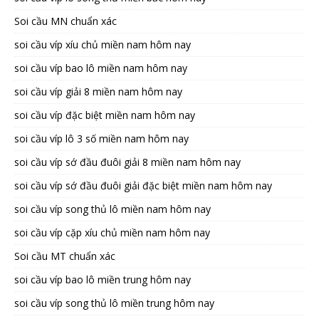
Soi cầu MN chuẩn xác
soi cầu víp xíu chủ miền nam hôm nay
soi cầu víp bao lô miền nam hôm nay
soi cầu víp giải 8 miền nam hôm nay
soi cầu víp đặc biệt miền nam hôm nay
soi cầu víp lô 3 số miền nam hôm nay
soi cầu víp sớ đầu đuôi giải 8 miền nam hôm nay
soi cầu víp sớ đầu đuôi giải đặc biệt miền nam hôm nay
soi cầu víp song thủ lô miền nam hôm nay
soi cầu víp cặp xíu chủ miền nam hôm nay
Soi cầu MT chuẩn xác
soi cầu víp bao lô miền trung hôm nay
soi cầu víp song thủ lô miền trung hôm nay