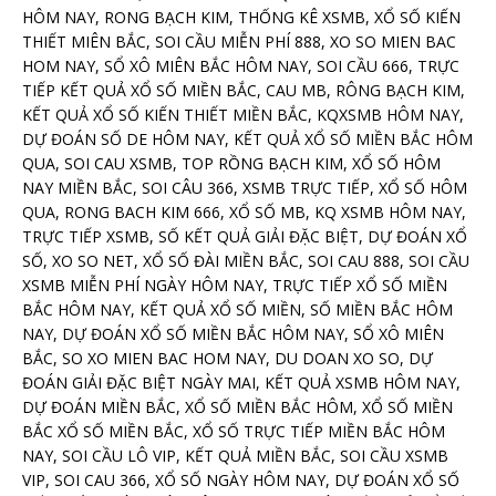
HÔM NAY, RONG BẠCH KIM, THỐNG KÊ XSMB, XỔ SỐ KIẾN
THIẾT MIÊN BẮC, SOI CẦU MIỄN PHÍ 888, XO SO MIEN BAC
HOM NAY, SỔ XÔ MIÊN BẮC HÔM NAY, SOI CẦU 666, TRỰC
TIẾP KẾT QUẢ XỔ SỐ MIỀN BẮC, CAU MB, RÔNG BẠCH KIM,
KẾT QUẢ XỔ SỐ KIẾN THIẾT MIỀN BẮC, KQXSMB HÔM NAY,
DỰ ĐOÁN SỐ DE HÔM NAY, KẾT QUẢ XỔ SỐ MIỀN BẮC HÔM
QUA, SOI CAU XSMB, TOP RỒNG BẠCH KIM, XỔ SỐ HÔM
NAY MIỀN BẮC, SOI CÂU 366, XSMB TRỰC TIẾP, XỔ SỐ HÔM
QUA, RONG BACH KIM 666, XỔ SỐ MB, KQ XSMB HÔM NAY,
TRỰC TIẾP XSMB, SỐ KẾT QUẢ GIẢI ĐẶC BIỆT, DỰ ĐOÁN XỔ
SỐ, XO SO NET, XỔ SỐ ĐÀI MIỀN BẮC, SOI CAU 888, SOI CẦU
XSMB MIỄN PHÍ NGÀY HÔM NAY, TRỰC TIẾP XỔ SỐ MIỀN
BẮC HÔM NAY, KẾT QUẢ XỔ SỐ MIỀN, SỐ MIỀN BẮC HÔM
NAY, DỰ ĐOÁN XỔ SỐ MIỀN BẮC HÔM NAY, SỔ XÔ MIÊN
BẮC, SO XO MIEN BAC HOM NAY, DU DOAN XO SO, DỰ
ĐOÁN GIẢI ĐẶC BIỆT NGÀY MAI, KẾT QUẢ XSMB HÔM NAY,
DỰ ĐOÁN MIỀN BẮC, XỔ SỐ MIỀN BẮC HÔM, XỔ SỐ MIỀN
BẮC XỔ SỐ MIỀN BẮC, XỔ SỐ TRỰC TIẾP MIỀN BẮC HÔM
NAY, SOI CẦU LÔ VIP, KẾT QUẢ MIỀN BẮC, SOI CẦU XSMB
VIP, SOI CAU 366, XỔ SỐ NGÀY HÔM NAY, DỰ ĐOÁN XỔ SỐ