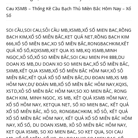
Cau XSMB – Thống Kê Cầu Bạch Thủ Miền Bắc Hôm Nay – Xổ
Số
SOI CẦU,SOI CAU,SÔI CẦU MB,XSMB,XỔ SỐ MIEN BAC,RỒNG
BẠCH KIM,XỔ SỐ MIÊN BẮC,KET QUẢ NET,RỒNG BẠCH KIM
666,XỔ SỐ MIỀN BAC,XO SỐ MIỀN BẮC,RONGBẠCHKIM,KẾT
QUẢ XỔ SỐ,KQXSMB,KET QUA XS MB,KQ XSMB,MINH
NGỌC,XÔ SỐ,XỔ SO MIỀN BẮC,SOI CAU MIEN PHI 888,DU
DOAN XS MB,DU DOAN XO SO MIEN BAC,XỔ SỐ MIỀN BẮC,
SXMB,KẾT QUA XSMB,XỔ SỐ MIÊN BẮC HÔM NAY,XÔ SÔ
MIÊN BĂC,KẾT QUẢ XỔ SỐ MIỀN BẮC,DU ĐOAN MB,XS MB
HÔM NAY,DỰ ĐOÁN MB,XỔ SỐ MIỀN BẮC HÔM NAY,KQXS,
XSTD,XÔ SỐ MIỀN BẮC HÔM NAY,SO XO MIEN BẮC, RONG
BACH KIM, MINH NGOC, XS MB, KÊT QUẢ XSMB HÔM NAY,
XỔ SỐ HÔM NAY, KETQUA NET, SỐ XO MIEN BAC, KẾT QUẢ
XỔ SỐ MIÊN BẮC, XÔ SO, RONGBACHKIM, XỔ SÔ, KẾT QUẢ
XỔ SỐ MIỀN BẮC HÔM NAY, KẾT QUẢ XỔ SỐ MIÊN BẮC HÔM
NAY, XỔ SỐ, DU DOAN XSMB, XÔ SÔ MIÊN BĂC HÔM NAY,
KET QUA XSMB, SO XO MIEN BAC, SO KET QUA, SOI CAU