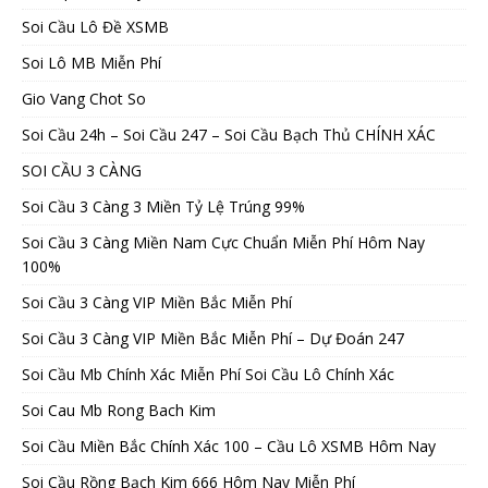
Soi Cầu Lô Đề XSMB
Soi Lô MB Miễn Phí
Gio Vang Chot So
Soi Cầu 24h – Soi Cầu 247 – Soi Cầu Bạch Thủ CHÍNH XÁC
SOI CẦU 3 CÀNG
Soi Cầu 3 Càng 3 Miền Tỷ Lệ Trúng 99%
Soi Cầu 3 Càng Miền Nam Cực Chuẩn Miễn Phí Hôm Nay
100%
Soi Cầu 3 Càng VIP Miền Bắc Miễn Phí
Soi Cầu 3 Càng VIP Miền Bắc Miễn Phí – Dự Đoán 247
Soi Cầu Mb Chính Xác Miễn Phí Soi Cầu Lô Chính Xác
Soi Cau Mb Rong Bach Kim
Soi Cầu Miền Bắc Chính Xác 100 – Cầu Lô XSMB Hôm Nay
Soi Cầu Rồng Bạch Kim 666 Hôm Nay Miễn Phí