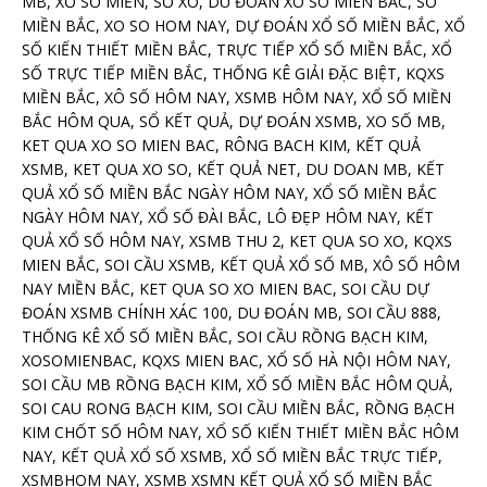
MB, XỔ SỐ MIỀN, SỐ XO, DU ĐOAN XO SO MIEN BAC, SỐ
MIỀN BẮC, XO SO HOM NAY, DỰ ĐOÁN XỔ SỐ MIỀN BẮC, XỔ
SỐ KIẾN THIẾT MIỀN BẮC, TRỰC TIẾP XỔ SỐ MIỀN BẮC, XỔ
SỐ TRỰC TIẾP MIỀN BẮC, THỐNG KÊ GIẢI ĐẶC BIỆT, KQXS
MIỀN BẮC, XÔ SỐ HÔM NAY, XSMB HÔM NAY, XỔ SỐ MIỀN
BẮC HÔM QUA, SỔ KẾT QUẢ, DỰ ĐOÁN XSMB, XO SỐ MB,
KET QUA XO SO MIEN BAC, RÔNG BACH KIM, KẾT QUẢ
XSMB, KET QUA XO SO, KẾT QUẢ NET, DU DOAN MB, KẾT
QUẢ XỔ SỐ MIỀN BẮC NGÀY HÔM NAY, XỔ SỐ MIỀN BẮC
NGÀY HÔM NAY, XỔ SỐ ĐÀI BẮC, LÔ ĐẸP HÔM NAY, KẾT
QUẢ XỔ SỐ HÔM NAY, XSMB THU 2, KET QUA SO XO, KQXS
MIEN BẮC, SOI CẦU XSMB, KẾT QUẢ XỔ SỐ MB, XÔ SỐ HÔM
NAY MIỀN BẮC, KET QUA SO XO MIEN BAC, SOI CẦU DỰ
ĐOÁN XSMB CHÍNH XÁC 100, DU ĐOÁN MB, SOI CẦU 888,
THỐNG KÊ XỔ SỐ MIỀN BẮC, SOI CẦU RỒNG BẠCH KIM,
XOSOMIENBAC, KQXS MIEN BAC, XỔ SỐ HÀ NỘI HÔM NAY,
SOI CẦU MB RỒNG BẠCH KIM, XỔ SỐ MIỀN BẮC HÔM QUẢ,
SOI CAU RONG BẠCH KIM, SOI CẦU MIỀN BẮC, RỒNG BẠCH
KIM CHỐT SỐ HÔM NAY, XỔ SỐ KIẾN THIẾT MIỀN BẮC HÔM
NAY, KẾT QUẢ XỔ SỐ XSMB, XỔ SỐ MIỀN BẮC TRỰC TIẾP,
XSMBHOM NAY, XSMB XSMN KẾT QUẢ XỔ SỐ MIỀN BẮC