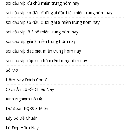
soi cầu víp xíu chủ miền trung hôm nay
soi cầu víp sớ đầu đuôi giải đặc biệt miền trung hôm nay
soi cầu víp sớ đầu đuôi giải 8 miền trung hôm nay
soi cầu víp lô 3 số miền trung hôm nay
soi cầu víp giải 8 miền trung hôm nay
soi cầu víp đặc biệt miền trung hôm nay
soi cầu víp cặp xíu chủ miền trung hôm nay
Sổ Mơ
Hôm Nay Đánh Con Gì
Cách Ăn Lô Đề Chiều Nay
Kinh Nghiệm Lô Đề
Dự đoán KQXS 3 Miền
Lấy Số Đề Chuẩn
Lô Đẹp Hôm Nay