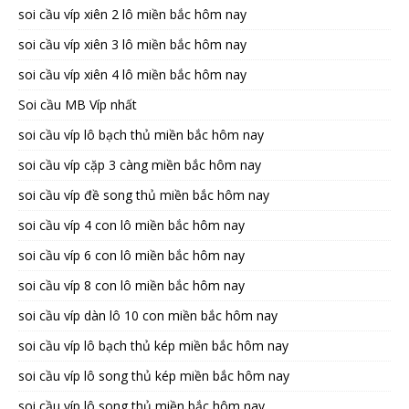
soi cầu víp xiên 2 lô miền bắc hôm nay
soi cầu víp xiên 3 lô miền bắc hôm nay
soi cầu víp xiên 4 lô miền bắc hôm nay
Soi cầu MB Víp nhất
soi cầu víp lô bạch thủ miền bắc hôm nay
soi cầu víp cặp 3 càng miền bắc hôm nay
soi cầu víp đề song thủ miền bắc hôm nay
soi cầu víp 4 con lô miền bắc hôm nay
soi cầu víp 6 con lô miền bắc hôm nay
soi cầu víp 8 con lô miền bắc hôm nay
soi cầu víp dàn lô 10 con miền bắc hôm nay
soi cầu víp lô bạch thủ kép miền bắc hôm nay
soi cầu víp lô song thủ kép miền bắc hôm nay
soi cầu víp lô song thủ miền bắc hôm nay