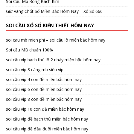
Soi Cau Mb Rong Bach Kim
Giờ Vàng Chốt Số Miền Bắc Hôm Nay – Xổ Số 666
SOI CẦU XỔ SỐ KIẾN THIẾT HÔM NAY
soi cau mb mien phi – soi câu lô miên băc hôm nay
Soi cầu MB chuẩn 100%
soi cầu víp bạch thủ lô 2 nháy miền bắc hôm nay
soi cầu víp 3 càng mb siêu víp
soi cầu víp 4 con đề miền bắc hôm nay
soi cầu víp 6 con đề miền bắc hôm nay
soi cầu víp 8 con đề miền bắc hôm nay
soi cầu víp 10 con đề miền bắc hôm nay
soi cầu víp đề bạch thủ miền bắc hôm nay
soi cầu víp đề đầu đuôi miền bắc hôm nay