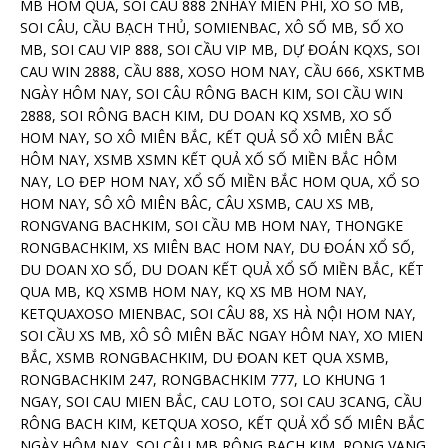
MB HOM QUA, SOI CAU 888 2NHAY MIEN PHI, XO SÔ MB,
SOI CÂU, CẦU BẠCH THỦ, SOMIENBAC, XÔ SỐ MB, SỐ XO
MB, SOI CAU VIP 888, SOI CẦU VIP MB, DỰ ĐOÁN KQXS, SOI
CAU WIN 2888, CẦU 888, XOSO HOM NAY, CẦU 666, XSKTMB
NGÀY HÔM NAY, SOI CÂU RÔNG BACH KIM, SOI CẦU WIN
2888, SOI RÔNG BACH KIM, DU DOAN KQ XSMB, XO SỐ
HOM NAY, SO XÔ MIÊN BẮC, KẾT QUẢ SỔ XÔ MIÊN BẮC
HÔM NAY, XSMB XSMN KẾT QUẢ XỐ SỐ MIỀN BẮC HÔM
NAY, LO ĐEP HOM NAY, XỔ SỐ MIỀN BẮC HOM QUA, XỔ SO
HOM NAY, SÔ XÔ MIÊN BÂC, CÂU XSMB, CAU XS MB,
RONGVANG BACHKIM, SOI CẦU MB HOM NAY, THONGKE
RONGBACHKIM, XS MIÊN BAC HOM NAY, DU ĐOÁN XỔ SỐ,
DU DOAN XO SỐ, DU DOAN KẾT QUẢ XỔ SỐ MIỀN BẮC, KẾT
QUA MB, KQ XSMB HOM NAY, KQ XS MB HOM NAY,
KETQUAXOSO MIENBAC, SOI CÂU 88, XS HÀ NỘI HOM NAY,
SOI CẦU XS MB, XÔ SÔ MIÊN BĂC NGAY HÔM NAY, XO MIEN
BẮC, XSMB RONGBACHKIM, DU ĐOAN KET QUA XSMB,
RONGBACHKIM 247, RONGBACHKIM 777, LO KHUNG 1
NGAY, SOI CAU MIEN BẮC, CAU LOTO, SOI CAU 3CANG, CẦU
RÔNG BACH KIM, KETQUA XOSO, KẾT QUẢ XỔ SỐ MIÊN BẮC
NGÀY HÔM NAY, SOI CÂU MB RÔNG BACH KIM, RONG VANG