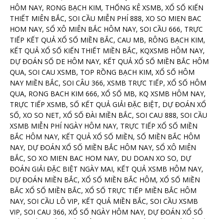
HÔM NAY, RONG BẠCH KIM, THỐNG KÊ XSMB, XỔ SỐ KIẾN
THIẾT MIÊN BẮC, SOI CẦU MIỄN PHÍ 888, XO SO MIEN BAC
HOM NAY, SỔ XÔ MIÊN BẮC HÔM NAY, SOI CẦU 666, TRỰC
TIẾP KẾT QUẢ XỔ SỐ MIỀN BẮC, CAU MB, RÔNG BẠCH KIM,
KẾT QUẢ XỔ SỐ KIẾN THIẾT MIỀN BẮC, KQXSMB HÔM NAY,
DỰ ĐOÁN SỐ DE HÔM NAY, KẾT QUẢ XỔ SỐ MIỀN BẮC HÔM
QUA, SOI CAU XSMB, TOP RỒNG BẠCH KIM, XỔ SỐ HÔM
NAY MIỀN BẮC, SOI CÂU 366, XSMB TRỰC TIẾP, XỔ SỐ HÔM
QUA, RONG BACH KIM 666, XỔ SỐ MB, KQ XSMB HÔM NAY,
TRỰC TIẾP XSMB, SỐ KẾT QUẢ GIẢI ĐẶC BIỆT, DỰ ĐOÁN XỔ
SỐ, XO SO NET, XỔ SỐ ĐÀI MIỀN BẮC, SOI CAU 888, SOI CẦU
XSMB MIỄN PHÍ NGÀY HÔM NAY, TRỰC TIẾP XỔ SỐ MIỀN
BẮC HÔM NAY, KẾT QUẢ XỔ SỐ MIỀN, SỐ MIỀN BẮC HÔM
NAY, DỰ ĐOÁN XỔ SỐ MIỀN BẮC HÔM NAY, SỔ XÔ MIÊN
BẮC, SO XO MIEN BAC HOM NAY, DU DOAN XO SO, DỰ
ĐOÁN GIẢI ĐẶC BIỆT NGÀY MAI, KẾT QUẢ XSMB HÔM NAY,
DỰ ĐOÁN MIỀN BẮC, XỔ SỐ MIỀN BẮC HÔM, XỔ SỐ MIỀN
BẮC XỔ SỐ MIỀN BẮC, XỔ SỐ TRỰC TIẾP MIỀN BẮC HÔM
NAY, SOI CẦU LÔ VIP, KẾT QUẢ MIỀN BẮC, SOI CẦU XSMB
VIP, SOI CAU 366, XỔ SỐ NGÀY HÔM NAY, DỰ ĐOÁN XỔ SỐ