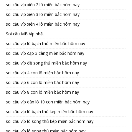
soi cầu víp xiên 2 lô miền bắc hôm nay
soi cầu víp xiên 3 lô miền bắc hôm nay
soi cầu víp xiên 4 lô miền bắc hôm nay
Soi cầu MB Víp nhất
soi cầu víp lô bạch thủ miền bắc hôm nay
soi cầu víp cặp 3 càng miền bắc hôm nay
soi cầu víp đề song thủ miền bắc hôm nay
soi cầu víp 4 con lô miền bắc hôm nay
soi cầu víp 6 con lô miền bắc hôm nay
soi cầu víp 8 con lô miền bắc hôm nay
soi cầu víp dàn lô 10 con miền bắc hôm nay
soi cầu víp lô bạch thủ kép miền bắc hôm nay
soi cầu víp lô song thủ kép miền bắc hôm nay
soi cầu víp lô song thủ miền bắc hôm nay