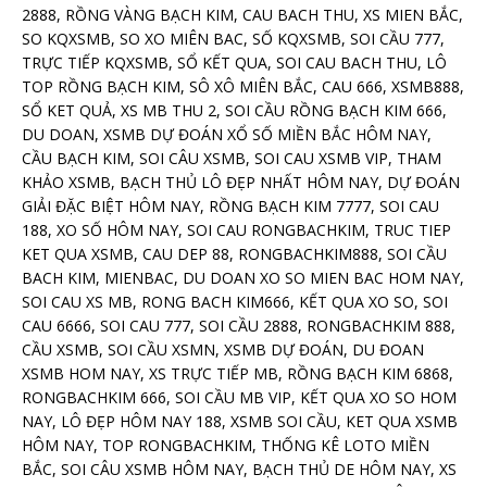
2888, RỒNG VÀNG BẠCH KIM, CAU BACH THU, XS MIEN BẮC,
SO KQXSMB, SO XO MIÊN BAC, SỐ KQXSMB, SOI CẦU 777,
TRỰC TIẾP KQXSMB, SỔ KẾT QUA, SOI CAU BACH THU, LÔ
TOP RỒNG BẠCH KIM, SÔ XÔ MIÊN BẮC, CAU 666, XSMB888,
SỔ KET QUẢ, XS MB THU 2, SOI CẦU RỒNG BẠCH KIM 666,
DU DOAN, XSMB DỰ ĐOÁN XỔ SỐ MIỀN BẮC HÔM NAY,
CẦU BẠCH KIM, SOI CÂU XSMB, SOI CAU XSMB VIP, THAM
KHẢO XSMB, BẠCH THỦ LÔ ĐẸP NHẤT HÔM NAY, DỰ ĐOÁN
GIẢI ĐẶC BIỆT HÔM NAY, RỒNG BẠCH KIM 7777, SOI CAU
188, XO SỐ HÔM NAY, SOI CAU RONGBACHKIM, TRUC TIEP
KET QUA XSMB, CAU DEP 88, RONGBACHKIM888, SOI CẦU
BACH KIM, MIENBAC, DU DOAN XO SO MIEN BAC HOM NAY,
SOI CAU XS MB, RONG BACH KIM666, KẾT QUA XO SO, SOI
CAU 6666, SOI CAU 777, SOI CẦU 2888, RONGBACHKIM 888,
CẦU XSMB, SOI CẦU XSMN, XSMB DỰ ĐOÁN, DU ĐOAN
XSMB HOM NAY, XS TRỰC TIẾP MB, RỒNG BẠCH KIM 6868,
RONGBACHKIM 666, SOI CẦU MB VIP, KẾT QUA XO SO HOM
NAY, LÔ ĐẸP HÔM NAY 188, XSMB SOI CẦU, KET QUA XSMB
HÔM NAY, TOP RONGBACHKIM, THỐNG KÊ LOTO MIỀN
BẮC, SOI CÂU XSMB HÔM NAY, BẠCH THỦ DE HÔM NAY, XS