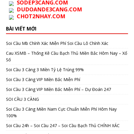
SODEP3CANG.COM
DUDOANDE3CANG.COM
CHOT2NHAY.COM
BÀI VIẾT MỚI
Soi Cầu Mb Chính Xác Miễn Phí Soi Cầu Lô Chính Xác
Cau XSMB – Thống Kê Cầu Bạch Thủ Miền Bắc Hôm Nay – Xổ
Số
Soi Cầu 3 Càng 3 Miền Tỷ Lệ Trúng 99%
Soi Cầu 3 Càng VIP Miền Bắc Miễn Phí
Soi Cầu 3 Càng VIP Miền Bắc Miễn Phí – Dự Đoán 247
SOI CẦU 3 CÀNG
Soi Cầu 3 Càng Miền Nam Cực Chuẩn Miễn Phí Hôm Nay
100%
Soi Cầu 24h – Soi Cầu 247 – Soi Cầu Bạch Thủ CHÍNH XÁC