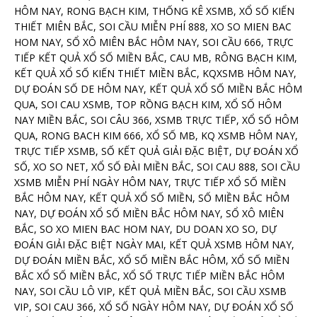
HÔM NAY, RONG BẠCH KIM, THỐNG KÊ XSMB, XỔ SỐ KIẾN
THIẾT MIÊN BẮC, SOI CẦU MIỄN PHÍ 888, XO SO MIEN BAC
HOM NAY, SỔ XÔ MIÊN BẮC HÔM NAY, SOI CẦU 666, TRỰC
TIẾP KẾT QUẢ XỔ SỐ MIỀN BẮC, CAU MB, RÔNG BẠCH KIM,
KẾT QUẢ XỔ SỐ KIẾN THIẾT MIỀN BẮC, KQXSMB HÔM NAY,
DỰ ĐOÁN SỐ DE HÔM NAY, KẾT QUẢ XỔ SỐ MIỀN BẮC HÔM
QUA, SOI CAU XSMB, TOP RỒNG BẠCH KIM, XỔ SỐ HÔM
NAY MIỀN BẮC, SOI CÂU 366, XSMB TRỰC TIẾP, XỔ SỐ HÔM
QUA, RONG BACH KIM 666, XỔ SỐ MB, KQ XSMB HÔM NAY,
TRỰC TIẾP XSMB, SỐ KẾT QUẢ GIẢI ĐẶC BIỆT, DỰ ĐOÁN XỔ
SỐ, XO SO NET, XỔ SỐ ĐÀI MIỀN BẮC, SOI CAU 888, SOI CẦU
XSMB MIỄN PHÍ NGÀY HÔM NAY, TRỰC TIẾP XỔ SỐ MIỀN
BẮC HÔM NAY, KẾT QUẢ XỔ SỐ MIỀN, SỐ MIỀN BẮC HÔM
NAY, DỰ ĐOÁN XỔ SỐ MIỀN BẮC HÔM NAY, SỔ XÔ MIÊN
BẮC, SO XO MIEN BAC HOM NAY, DU DOAN XO SO, DỰ
ĐOÁN GIẢI ĐẶC BIỆT NGÀY MAI, KẾT QUẢ XSMB HÔM NAY,
DỰ ĐOÁN MIỀN BẮC, XỔ SỐ MIỀN BẮC HÔM, XỔ SỐ MIỀN
BẮC XỔ SỐ MIỀN BẮC, XỔ SỐ TRỰC TIẾP MIỀN BẮC HÔM
NAY, SOI CẦU LÔ VIP, KẾT QUẢ MIỀN BẮC, SOI CẦU XSMB
VIP, SOI CAU 366, XỔ SỐ NGÀY HÔM NAY, DỰ ĐOÁN XỔ SỐ