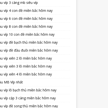
ầu víp 3 càng mb siêu víp
ầu víp 4 con đề miền bắc hôm nay
ầu víp 6 con đề miền bắc hôm nay
ầu víp 8 con đề miền bắc hôm nay
ầu víp 10 con đề miền bắc hôm nay
ầu víp đề bạch thủ miền bắc hôm nay
ầu víp đề đầu đuôi miền bắc hôm nay
ầu víp xiên 2 lô miền bắc hôm nay
ầu víp xiên 3 lô miền bắc hôm nay
ầu víp xiên 4 lô miền bắc hôm nay
ầu MB Víp nhất
ầu víp lô bạch thủ miền bắc hôm nay
ầu víp cặp 3 càng miền bắc hôm nay
ầu víp đề song thủ miền bắc hôm nay