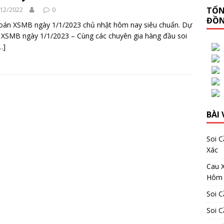
12/2022
0
TỔN
ĐỒ
oán XSMB ngày 1/1/2023 chủ nhật hôm nay siêu chuẩn. Dự
XSMB ngày 1/1/2023 – Cùng các chuyên gia hàng đầu soi
…]
BÀI 
Soi C
Xác
Cau 
Hôm 
Soi C
Soi C