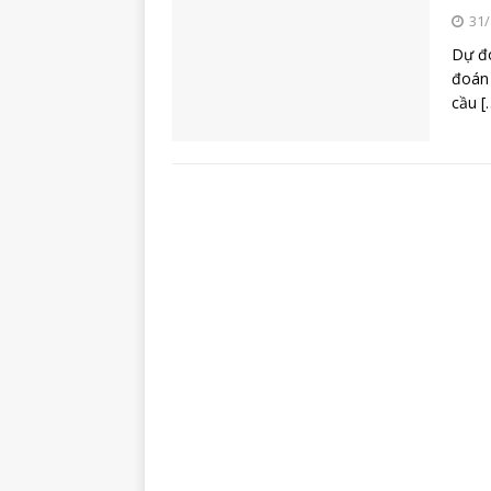
31/
Dự đ
đoán 
cầu
[