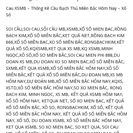
Cau XSMB – Thống Kê Cầu Bạch Thủ Miền Bắc Hôm Nay – Xổ
Số
SOI CẦU,SOI CAU,SÔI CẦU MB,XSMB,XỔ SỐ MIEN BAC,RỒNG
BẠCH KIM,XỔ SỐ MIÊN BẮC,KET QUẢ NET,RỒNG BẠCH KIM
666,XỔ SỐ MIỀN BAC,XO SỐ MIỀN BẮC,RONGBẠCHKIM,KẾT
QUẢ XỔ SỐ,KQXSMB,KET QUA XS MB,KQ XSMB,MINH
NGỌC,XÔ SỐ,XỔ SO MIỀN BẮC,SOI CAU MIEN PHI 888,DU
DOAN XS MB,DU DOAN XO SO MIEN BAC,XỔ SỐ MIỀN BẮC,
SXMB,KẾT QUA XSMB,XỔ SỐ MIÊN BẮC HÔM NAY,XÔ SÔ
MIÊN BĂC,KẾT QUẢ XỔ SỐ MIỀN BẮC,DU ĐOAN MB,XS MB
HÔM NAY,DỰ ĐOÁN MB,XỔ SỐ MIỀN BẮC HÔM NAY,KQXS,
XSTD,XÔ SỐ MIỀN BẮC HÔM NAY,SO XO MIEN BẮC, RONG
BACH KIM, MINH NGOC, XS MB, KÊT QUẢ XSMB HÔM NAY,
XỔ SỐ HÔM NAY, KETQUA NET, SỐ XO MIEN BAC, KẾT QUẢ
XỔ SỐ MIÊN BẮC, XÔ SO, RONGBACHKIM, XỔ SÔ, KẾT QUẢ
XỔ SỐ MIỀN BẮC HÔM NAY, KẾT QUẢ XỔ SỐ MIÊN BẮC HÔM
NAY, XỔ SỐ, DU DOAN XSMB, XÔ SÔ MIÊN BĂC HÔM NAY,
KET QUA XSMB, SO XO MIEN BAC, SO KET QUA, SOI CAU