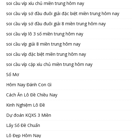
soi cầu víp xíu chủ miền trung hôm nay
soi cầu víp sớ đầu đuôi giải đặc biệt miền trung hôm nay
soi cầu víp sớ đầu đuôi giải 8 miền trung hôm nay
soi cầu víp lô 3 số miền trung hôm nay
soi cầu víp giải 8 miền trung hôm nay
soi cầu víp đặc biệt miền trung hôm nay
soi cầu víp cặp xíu chủ miền trung hôm nay
Sổ Mơ
Hôm Nay Đánh Con Gì
Cách Ăn Lô Đề Chiều Nay
Kinh Nghiệm Lô Đề
Dự đoán KQXS 3 Miền
Lấy Số Đề Chuẩn
Lô Đẹp Hôm Nay