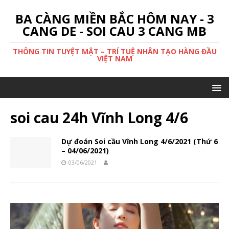
BA CÀNG MIỀN BẮC HÔM NAY - 3
CANG DE - SOI CAU 3 CANG MB
THÔNG TIN TUYỆT MẬT – TRÍ TUỆ NHÂN TẠO HÀNG ĐẦU
VIỆT NAM
soi cau 24h Vĩnh Long 4/6
Dự đoán Soi cầu Vĩnh Long 4/6/2021 (Thứ 6
– 04/06/2021)
03/06/2021