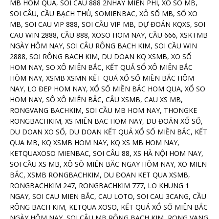
MB HOM QUA, SOI CAU 888 2NHAY MIEN PHI, XO SÔ MB,
SOI CÂU, CẦU BẠCH THỦ, SOMIENBAC, XÔ SỐ MB, SỐ XO
MB, SOI CAU VIP 888, SOI CẦU VIP MB, DỰ ĐOÁN KQXS, SOI
CAU WIN 2888, CẦU 888, XOSO HOM NAY, CẦU 666, XSKTMB
NGÀY HÔM NAY, SOI CÂU RÔNG BACH KIM, SOI CẦU WIN
2888, SOI RÔNG BACH KIM, DU DOAN KQ XSMB, XO SỐ
HOM NAY, SO XÔ MIÊN BẮC, KẾT QUẢ SỔ XÔ MIÊN BẮC
HÔM NAY, XSMB XSMN KẾT QUẢ XỐ SỐ MIỀN BẮC HÔM
NAY, LO ĐEP HOM NAY, XỔ SỐ MIỀN BẮC HOM QUA, XỔ SO
HOM NAY, SÔ XÔ MIÊN BÂC, CÂU XSMB, CAU XS MB,
RONGVANG BACHKIM, SOI CẦU MB HOM NAY, THONGKE
RONGBACHKIM, XS MIÊN BAC HOM NAY, DU ĐOÁN XỔ SỐ,
DU DOAN XO SỐ, DU DOAN KẾT QUẢ XỔ SỐ MIỀN BẮC, KẾT
QUA MB, KQ XSMB HOM NAY, KQ XS MB HOM NAY,
KETQUAXOSO MIENBAC, SOI CÂU 88, XS HÀ NỘI HOM NAY,
SOI CẦU XS MB, XÔ SÔ MIÊN BĂC NGAY HÔM NAY, XO MIEN
BẮC, XSMB RONGBACHKIM, DU ĐOAN KET QUA XSMB,
RONGBACHKIM 247, RONGBACHKIM 777, LO KHUNG 1
NGAY, SOI CAU MIEN BẮC, CAU LOTO, SOI CAU 3CANG, CẦU
RÔNG BACH KIM, KETQUA XOSO, KẾT QUẢ XỔ SỐ MIÊN BẮC
NGÀY HÔM NAY, SOI CÂU MB RÔNG BACH KIM, RONG VANG