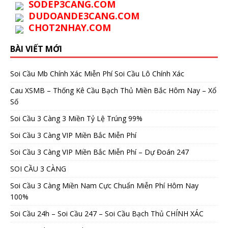
SODEP3CANG.COM
DUDOANDE3CANG.COM
CHOT2NHAY.COM
BÀI VIẾT MỚI
Soi Cầu Mb Chính Xác Miễn Phí Soi Cầu Lô Chính Xác
Cau XSMB – Thống Kê Cầu Bạch Thủ Miền Bắc Hôm Nay – Xổ
Số
Soi Cầu 3 Càng 3 Miền Tỷ Lệ Trúng 99%
Soi Cầu 3 Càng VIP Miền Bắc Miễn Phí
Soi Cầu 3 Càng VIP Miền Bắc Miễn Phí – Dự Đoán 247
SOI CẦU 3 CÀNG
Soi Cầu 3 Càng Miền Nam Cực Chuẩn Miễn Phí Hôm Nay
100%
Soi Cầu 24h – Soi Cầu 247 – Soi Cầu Bạch Thủ CHÍNH XÁC