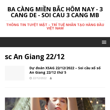
BA CÀNG MIỀN BẮC HÔM NAY - 3
CANG DE - SOI CAU 3 CANG MB
THÔNG TIN TUYỆT MẬT – TRÍ TUỆ NHÂN TẠO HÀNG ĐẦU
VIỆT NAM
sc An Giang 22/12
Dự đoán XSAG 22/12/2022 – Soi cầu xổ số
An Giang 22/12 thứ 5
22/12/2022