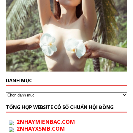
DANH MỤC
TỔNG HỢP WEBSITE CÓ SỐ CHUẨN HỘI ĐỒNG
2NHAYMIENBAC.COM
2NHAYXSMB.COM