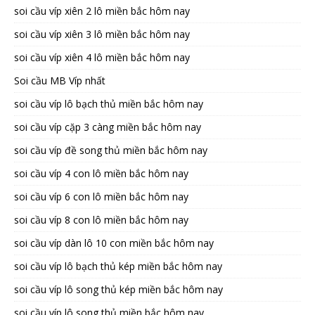
soi cầu víp xiên 2 lô miền bắc hôm nay
soi cầu víp xiên 3 lô miền bắc hôm nay
soi cầu víp xiên 4 lô miền bắc hôm nay
Soi cầu MB Víp nhất
soi cầu víp lô bạch thủ miền bắc hôm nay
soi cầu víp cặp 3 càng miền bắc hôm nay
soi cầu víp đề song thủ miền bắc hôm nay
soi cầu víp 4 con lô miền bắc hôm nay
soi cầu víp 6 con lô miền bắc hôm nay
soi cầu víp 8 con lô miền bắc hôm nay
soi cầu víp dàn lô 10 con miền bắc hôm nay
soi cầu víp lô bạch thủ kép miền bắc hôm nay
soi cầu víp lô song thủ kép miền bắc hôm nay
soi cầu víp lô song thủ miền bắc hôm nay