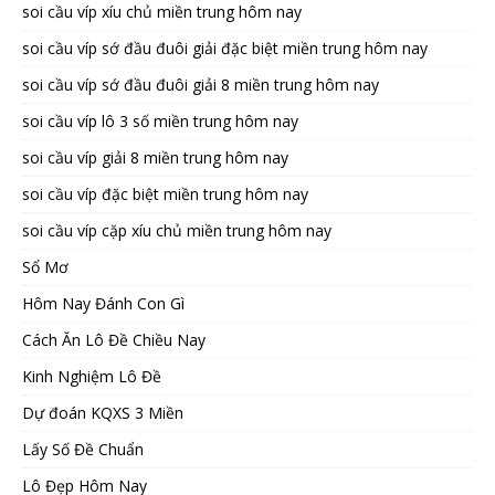
soi cầu víp xíu chủ miền trung hôm nay
soi cầu víp sớ đầu đuôi giải đặc biệt miền trung hôm nay
soi cầu víp sớ đầu đuôi giải 8 miền trung hôm nay
soi cầu víp lô 3 số miền trung hôm nay
soi cầu víp giải 8 miền trung hôm nay
soi cầu víp đặc biệt miền trung hôm nay
soi cầu víp cặp xíu chủ miền trung hôm nay
Sổ Mơ
Hôm Nay Đánh Con Gì
Cách Ăn Lô Đề Chiều Nay
Kinh Nghiệm Lô Đề
Dự đoán KQXS 3 Miền
Lấy Số Đề Chuẩn
Lô Đẹp Hôm Nay