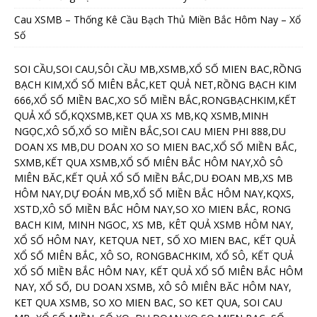
Cau XSMB – Thống Kê Cầu Bạch Thủ Miền Bắc Hôm Nay – Xổ
Số
SOI CẦU,SOI CAU,SÔI CẦU MB,XSMB,XỔ SỐ MIEN BAC,RỒNG
BẠCH KIM,XỔ SỐ MIÊN BẮC,KET QUẢ NET,RỒNG BẠCH KIM
666,XỔ SỐ MIỀN BAC,XO SỐ MIỀN BẮC,RONGBẠCHKIM,KẾT
QUẢ XỔ SỐ,KQXSMB,KET QUA XS MB,KQ XSMB,MINH
NGỌC,XÔ SỐ,XỔ SO MIỀN BẮC,SOI CAU MIEN PHI 888,DU
DOAN XS MB,DU DOAN XO SO MIEN BAC,XỔ SỐ MIỀN BẮC,
SXMB,KẾT QUA XSMB,XỔ SỐ MIÊN BẮC HÔM NAY,XÔ SÔ
MIÊN BĂC,KẾT QUẢ XỔ SỐ MIỀN BẮC,DU ĐOAN MB,XS MB
HÔM NAY,DỰ ĐOÁN MB,XỔ SỐ MIỀN BẮC HÔM NAY,KQXS,
XSTD,XÔ SỐ MIỀN BẮC HÔM NAY,SO XO MIEN BẮC, RONG
BACH KIM, MINH NGOC, XS MB, KÊT QUẢ XSMB HÔM NAY,
XỔ SỐ HÔM NAY, KETQUA NET, SỐ XO MIEN BAC, KẾT QUẢ
XỔ SỐ MIÊN BẮC, XÔ SO, RONGBACHKIM, XỔ SÔ, KẾT QUẢ
XỔ SỐ MIỀN BẮC HÔM NAY, KẾT QUẢ XỔ SỐ MIÊN BẮC HÔM
NAY, XỔ SỐ, DU DOAN XSMB, XÔ SÔ MIÊN BĂC HÔM NAY,
KET QUA XSMB, SO XO MIEN BAC, SO KET QUA, SOI CAU