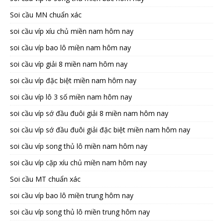
Soi cầu MN chuẩn xác
soi cầu víp xíu chủ miền nam hôm nay
soi cầu víp bao lô miền nam hôm nay
soi cầu víp giải 8 miền nam hôm nay
soi cầu víp đặc biệt miền nam hôm nay
soi cầu víp lô 3 số miền nam hôm nay
soi cầu víp sớ đầu đuôi giải 8 miền nam hôm nay
soi cầu víp sớ đầu đuôi giải đặc biệt miền nam hôm nay
soi cầu víp song thủ lô miền nam hôm nay
soi cầu víp cặp xíu chủ miền nam hôm nay
Soi cầu MT chuẩn xác
soi cầu víp bao lô miền trung hôm nay
soi cầu víp song thủ lô miền trung hôm nay