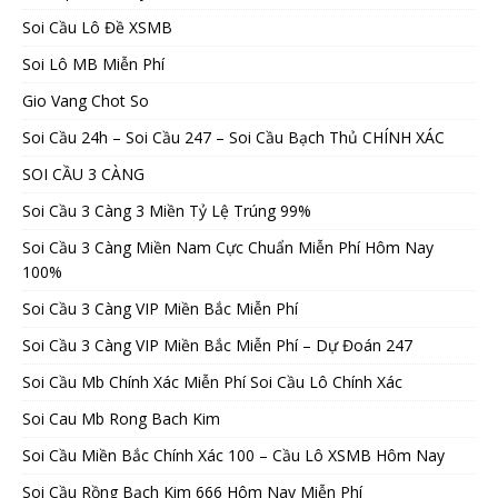
Soi Cầu Lô Đề XSMB
Soi Lô MB Miễn Phí
Gio Vang Chot So
Soi Cầu 24h – Soi Cầu 247 – Soi Cầu Bạch Thủ CHÍNH XÁC
SOI CẦU 3 CÀNG
Soi Cầu 3 Càng 3 Miền Tỷ Lệ Trúng 99%
Soi Cầu 3 Càng Miền Nam Cực Chuẩn Miễn Phí Hôm Nay
100%
Soi Cầu 3 Càng VIP Miền Bắc Miễn Phí
Soi Cầu 3 Càng VIP Miền Bắc Miễn Phí – Dự Đoán 247
Soi Cầu Mb Chính Xác Miễn Phí Soi Cầu Lô Chính Xác
Soi Cau Mb Rong Bach Kim
Soi Cầu Miền Bắc Chính Xác 100 – Cầu Lô XSMB Hôm Nay
Soi Cầu Rồng Bạch Kim 666 Hôm Nay Miễn Phí