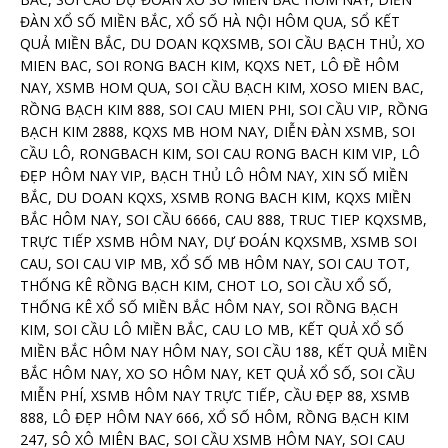
ĐÀN XỔ SỐ MIỀN BẮC, XỔ SỐ HÀ NỘI HÔM QUA, SỔ KẾT
QUẢ MIỀN BẮC, DU DOAN KQXSMB, SOI CẦU BẠCH THỦ, XO
MIEN BAC, SOI RONG BACH KIM, KQXS NET, LÔ ĐỀ HÔM
NAY, XSMB HOM QUA, SOI CẦU BẠCH KIM, XOSO MIEN BAC,
RỒNG BẠCH KIM 888, SOI CAU MIEN PHI, SOI CẦU VIP, RỒNG
BẠCH KIM 2888, KQXS MB HOM NAY, DIỄN ĐÀN XSMB, SOI
CẦU LÔ, RONGBACH KIM, SOI CAU RONG BACH KIM VIP, LÔ
ĐẸP HÔM NAY VIP, BẠCH THỦ LÔ HÔM NAY, XIN SỐ MIỀN
BẮC, DU DOAN KQXS, XSMB RONG BACH KIM, KQXS MIỀN
BẮC HÔM NAY, SOI CẦU 6666, CAU 888, TRUC TIEP KQXSMB,
TRỰC TIẾP XSMB HÔM NAY, DỰ ĐOÁN KQXSMB, XSMB SOI
CAU, SOI CAU VIP MB, XỔ SỐ MB HÔM NAY, SOI CAU TOT,
THỐNG KÊ RỒNG BẠCH KIM, CHOT LO, SOI CẦU XỔ SỐ,
THỐNG KÊ XỔ SỐ MIỀN BẮC HÔM NAY, SOI RỒNG BẠCH
KIM, SOI CẦU LÔ MIỀN BẮC, CAU LO MB, KẾT QUẢ XỔ SỐ
MIỀN BẮC HÔM NAY HÔM NAY, SOI CẦU 188, KẾT QUẢ MIỀN
BẮC HÔM NAY, XO SO HÔM NAY, KET QUẢ XỔ SỐ, SOI CẦU
MIỄN PHÍ, XSMB HÔM NAY TRỰC TIẾP, CẦU ĐẸP 88, XSMB
888, LÔ ĐẸP HÔM NAY 666, XỔ SỐ HÔM, RỒNG BẠCH KIM
247, SÔ XÔ MIÊN BAC, SOI CẦU XSMB HÔM NAY, SOI CAU