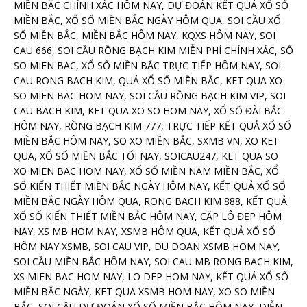
MIỀN BẮC CHÍNH XÁC HÔM NAY, DỰ ĐOÁN KẾT QUẢ XỔ SỐ
MIỀN BẮC, XỔ SỐ MIỀN BẮC NGÀY HÔM QUA, SOI CẦU XỔ
SỐ MIỀN BẮC, MIỀN BẮC HÔM NAY, KQXS HÔM NAY, SOI
CAU 666, SOI CẦU RỒNG BẠCH KIM MIỄN PHÍ CHÍNH XÁC, SỐ
SO MIEN BAC, XỔ SỐ MIỀN BẮC TRỰC TIẾP HÔM NAY, SOI
CAU RONG BACH KIM, QUẢ XỔ SỐ MIỀN BẮC, KET QUA XO
SO MIEN BAC HOM NAY, SOI CẦU RỒNG BẠCH KIM VIP, SOI
CAU BACH KIM, KET QUA XO SO HOM NAY, XỔ SỐ ĐÀI BẮC
HÔM NAY, RỒNG BẠCH KIM 777, TRỰC TIẾP KẾT QUẢ XỔ SỐ
MIỀN BẮC HÔM NAY, SO XO MIỀN BẮC, SXMB VN, XO KET
QUA, XỔ SỐ MIỀN BẮC TỐI NAY, SOICAU247, KET QUA SO
XO MIEN BAC HOM NAY, XỔ SỐ MIỀN NAM MIỀN BẮC, XỔ
SỐ KIẾN THIẾT MIỀN BẮC NGÀY HÔM NAY, KẾT QUẢ XỔ SỐ
MIỀN BẮC NGÀY HÔM QUA, RONG BACH KIM 888, KẾT QUẢ
XỔ SỐ KIẾN THIẾT MIỀN BẮC HÔM NAY, CẶP LÔ ĐẸP HÔM
NAY, XS MB HOM NAY, XSMB HÔM QUA, KẾT QUẢ XỔ SỐ
HÔM NAY XSMB, SOI CAU VIP, DU DOAN XSMB HOM NAY,
SOI CẦU MIỀN BẮC HÔM NAY, SOI CAU MB RONG BACH KIM,
XS MIEN BAC HOM NAY, LO DEP HOM NAY, KẾT QUẢ XỔ SỐ
MIỀN BẮC NGÀY, KET QUA XSMB HOM NAY, XO SO MIỀN
BẮC, SOI CẦU DỰ ĐOÁN XỔ SỐ MIỀN BẮC HÔM NAY, DIỄN