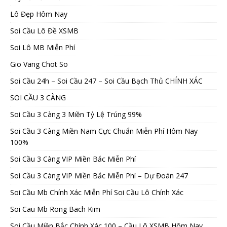
Lô Đẹp Hôm Nay
Soi Cầu Lô Đề XSMB
Soi Lô MB Miễn Phí
Gio Vang Chot So
Soi Cầu 24h – Soi Cầu 247 – Soi Cầu Bạch Thủ CHÍNH XÁC
SOI CẦU 3 CÀNG
Soi Cầu 3 Càng 3 Miền Tỷ Lệ Trúng 99%
Soi Cầu 3 Càng Miền Nam Cực Chuẩn Miễn Phí Hôm Nay
100%
Soi Cầu 3 Càng VIP Miền Bắc Miễn Phí
Soi Cầu 3 Càng VIP Miền Bắc Miễn Phí – Dự Đoán 247
Soi Cầu Mb Chính Xác Miễn Phí Soi Cầu Lô Chính Xác
Soi Cau Mb Rong Bach Kim
Soi Cầu Miền Bắc Chính Xác 100 – Cầu Lô XSMB Hôm Nay