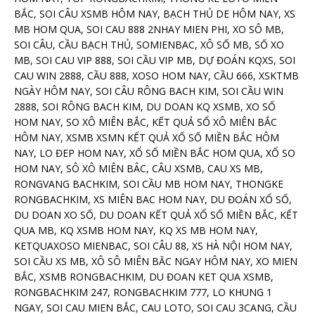
BẮC, SOI CÂU XSMB HÔM NAY, BẠCH THỦ DE HÔM NAY, XS
MB HOM QUA, SOI CAU 888 2NHAY MIEN PHI, XO SÔ MB,
SOI CÂU, CẦU BẠCH THỦ, SOMIENBAC, XÔ SỐ MB, SỐ XO
MB, SOI CAU VIP 888, SOI CẦU VIP MB, DỰ ĐOÁN KQXS, SOI
CAU WIN 2888, CẦU 888, XOSO HOM NAY, CẦU 666, XSKTMB
NGÀY HÔM NAY, SOI CÂU RÔNG BACH KIM, SOI CẦU WIN
2888, SOI RÔNG BACH KIM, DU DOAN KQ XSMB, XO SỐ
HOM NAY, SO XÔ MIÊN BẮC, KẾT QUẢ SỔ XÔ MIÊN BẮC
HÔM NAY, XSMB XSMN KẾT QUẢ XỐ SỐ MIỀN BẮC HÔM
NAY, LO ĐEP HOM NAY, XỔ SỐ MIỀN BẮC HOM QUA, XỔ SO
HOM NAY, SÔ XÔ MIÊN BÂC, CÂU XSMB, CAU XS MB,
RONGVANG BACHKIM, SOI CẦU MB HOM NAY, THONGKE
RONGBACHKIM, XS MIÊN BAC HOM NAY, DU ĐOÁN XỔ SỐ,
DU DOAN XO SỐ, DU DOAN KẾT QUẢ XỔ SỐ MIỀN BẮC, KẾT
QUA MB, KQ XSMB HOM NAY, KQ XS MB HOM NAY,
KETQUAXOSO MIENBAC, SOI CÂU 88, XS HÀ NỘI HOM NAY,
SOI CẦU XS MB, XÔ SÔ MIÊN BĂC NGAY HÔM NAY, XO MIEN
BẮC, XSMB RONGBACHKIM, DU ĐOAN KET QUA XSMB,
RONGBACHKIM 247, RONGBACHKIM 777, LO KHUNG 1
NGAY, SOI CAU MIEN BẮC, CAU LOTO, SOI CAU 3CANG, CẦU