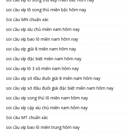
soi cầu víp lô song thủ miền bắc hôm nay
Soi cầu MN chuẩn xác
soi cầu víp xíu chủ miền nam hôm nay
soi cầu víp bao lô miền nam hôm nay
soi cầu víp giải 8 miền nam hôm nay
soi cầu víp đặc biệt miền nam hôm nay
soi cầu víp lô 3 số miền nam hôm nay
soi cầu víp sớ đầu đuôi giải 8 miền nam hôm nay
soi cầu víp sớ đầu đuôi giải đặc biệt miền nam hôm nay
soi cầu víp song thủ lô miền nam hôm nay
soi cầu víp cặp xíu chủ miền nam hôm nay
Soi cầu MT chuẩn xác
soi cầu víp bao lô miền trung hôm nay