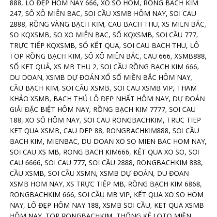
888, LÔ ĐẸP HÔM NAY 666, XỔ SỐ HÔM, RỒNG BẠCH KIM
247, SÔ XÔ MIÊN BAC, SOI CẦU XSMB HÔM NAY, SOI CAU
2888, RỒNG VÀNG BẠCH KIM, CAU BACH THU, XS MIEN BẮC,
SO KQXSMB, SO XO MIÊN BAC, SỐ KQXSMB, SOI CẦU 777,
TRỰC TIẾP KQXSMB, SỔ KẾT QUA, SOI CAU BACH THU, LÔ
TOP RỒNG BẠCH KIM, SÔ XÔ MIÊN BẮC, CAU 666, XSMB888,
SỔ KET QUẢ, XS MB THU 2, SOI CẦU RỒNG BẠCH KIM 666,
DU DOAN, XSMB DỰ ĐOÁN XỔ SỐ MIỀN BẮC HÔM NAY,
CẦU BẠCH KIM, SOI CÂU XSMB, SOI CAU XSMB VIP, THAM
KHẢO XSMB, BẠCH THỦ LÔ ĐẸP NHẤT HÔM NAY, DỰ ĐOÁN
GIẢI ĐẶC BIỆT HÔM NAY, RỒNG BẠCH KIM 7777, SOI CAU
188, XO SỐ HÔM NAY, SOI CAU RONGBACHKIM, TRUC TIEP
KET QUA XSMB, CAU DEP 88, RONGBACHKIM888, SOI CẦU
BACH KIM, MIENBAC, DU DOAN XO SO MIEN BAC HOM NAY,
SOI CAU XS MB, RONG BACH KIM666, KẾT QUA XO SO, SOI
CAU 6666, SOI CAU 777, SOI CẦU 2888, RONGBACHKIM 888,
CẦU XSMB, SOI CẦU XSMN, XSMB DỰ ĐOÁN, DU ĐOAN
XSMB HOM NAY, XS TRỰC TIẾP MB, RỒNG BẠCH KIM 6868,
RONGBACHKIM 666, SOI CẦU MB VIP, KẾT QUA XO SO HOM
NAY, LÔ ĐẸP HÔM NAY 188, XSMB SOI CẦU, KET QUA XSMB
HÔM NAY, TOP RONGBACHKIM, THỐNG KÊ LOTO MIỀN