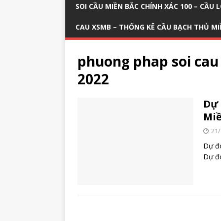
SOI CẦU MIỀN BẮC CHÍNH XÁC 100 – CẦU
CAU XSMB – THỐNG KÊ CẦU BẠCH THỦ MI
phuong phap soi cau
2022
Dự 
Miề
21/
Dự đo
Dự đo