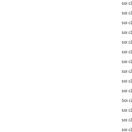
soi c
soi c
soi c
soi c
soi c
soi c
soi c
soi c
soi c
soi c
Soi c
soi c
soi c
soi c