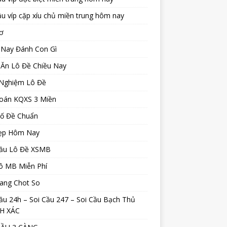
ầu víp cặp xíu chủ miền trung hôm nay
ơ
Nay Đánh Con Gì
 Ăn Lô Đề Chiều Nay
 Nghiệm Lô Đề
oán KQXS 3 Miền
Số Đề Chuẩn
ẹp Hôm Nay
Cầu Lô Đề XSMB
Lô MB Miễn Phí
Vang Chot So
ầu 24h – Soi Cầu 247 – Soi Cầu Bạch Thủ
H XÁC