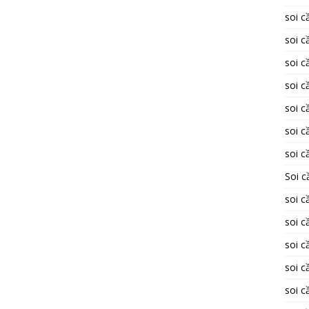
soi c
soi c
soi c
soi c
soi c
soi c
soi c
Soi 
soi c
soi c
soi c
soi c
soi c