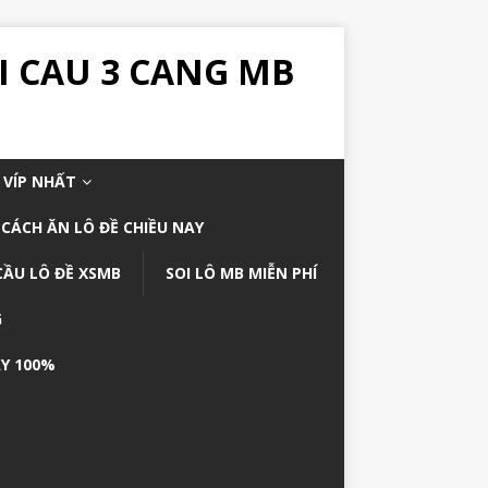
I CAU 3 CANG MB
 VÍP NHẤT
CÁCH ĂN LÔ ĐỀ CHIỀU NAY
CẦU LÔ ĐỀ XSMB
SOI LÔ MB MIỄN PHÍ
G
AY 100%