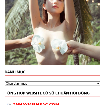
DANH MỤC
TỔNG HỢP WEBSITE CÓ SỐ CHUẨN HỘI ĐỒNG
2NHAYMIENBAC.COM