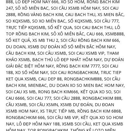
888, LÔ ĐẸP HÔM NAY 666, XỔ SỐ HÔM, RỒNG BẠCH KIM
247, SÔ XÔ MIÊN BAC, SOI CẦU XSMB HÔM NAY, SOI CAU
2888, RỒNG VÀNG BẠCH KIM, CAU BACH THU, XS MIEN BẮC,
SO KQXSMB, SO XO MIÊN BAC, SỐ KQXSMB, SOI CẦU 777,
TRỰC TIẾP KQXSMB, SỔ KẾT QUA, SOI CAU BACH THU, LÔ
TOP RỒNG BẠCH KIM, SÔ XÔ MIÊN BẮC, CAU 666, XSMB888,
SỔ KET QUẢ, XS MB THU 2, SOI CẦU RỒNG BẠCH KIM 666,
DU DOAN, XSMB DỰ ĐOÁN XỔ SỐ MIỀN BẮC HÔM NAY,
CẦU BẠCH KIM, SOI CÂU XSMB, SOI CAU XSMB VIP, THAM
KHẢO XSMB, BẠCH THỦ LÔ ĐẸP NHẤT HÔM NAY, DỰ ĐOÁN
GIẢI ĐẶC BIỆT HÔM NAY, RỒNG BẠCH KIM 7777, SOI CAU
188, XO SỐ HÔM NAY, SOI CAU RONGBACHKIM, TRUC TIEP
KET QUA XSMB, CAU DEP 88, RONGBACHKIM888, SOI CẦU
BACH KIM, MIENBAC, DU DOAN XO SO MIEN BAC HOM NAY,
SOI CAU XS MB, RONG BACH KIM666, KẾT QUA XO SO, SOI
CAU 6666, SOI CAU 777, SOI CẦU 2888, RONGBACHKIM 888,
CẦU XSMB, SOI CẦU XSMN, XSMB DỰ ĐOÁN, DU ĐOAN
XSMB HOM NAY, XS TRỰC TIẾP MB, RỒNG BẠCH KIM 6868,
RONGBACHKIM 666, SOI CẦU MB VIP, KẾT QUA XO SO HOM
NAY, LÔ ĐẸP HÔM NAY 188, XSMB SOI CẦU, KET QUA XSMB
HÔM NAY, TOP RONGBACHKIM, THỐNG KÊ LOTO MIỀN