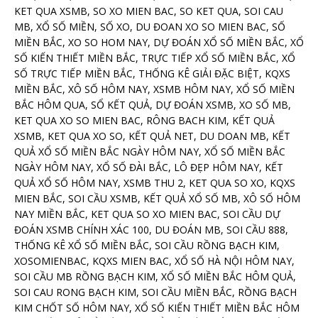
KET QUA XSMB, SO XO MIEN BAC, SO KET QUA, SOI CAU
MB, XỔ SỐ MIỀN, SỐ XO, DU ĐOAN XO SO MIEN BAC, SỐ
MIỀN BẮC, XO SO HOM NAY, DỰ ĐOÁN XỔ SỐ MIỀN BẮC, XỔ
SỐ KIẾN THIẾT MIỀN BẮC, TRỰC TIẾP XỔ SỐ MIỀN BẮC, XỔ
SỐ TRỰC TIẾP MIỀN BẮC, THỐNG KÊ GIẢI ĐẶC BIỆT, KQXS
MIỀN BẮC, XÔ SỐ HÔM NAY, XSMB HÔM NAY, XỔ SỐ MIỀN
BẮC HÔM QUA, SỔ KẾT QUẢ, DỰ ĐOÁN XSMB, XO SỐ MB,
KET QUA XO SO MIEN BAC, RÔNG BACH KIM, KẾT QUẢ
XSMB, KET QUA XO SO, KẾT QUẢ NET, DU DOAN MB, KẾT
QUẢ XỔ SỐ MIỀN BẮC NGÀY HÔM NAY, XỔ SỐ MIỀN BẮC
NGÀY HÔM NAY, XỔ SỐ ĐÀI BẮC, LÔ ĐẸP HÔM NAY, KẾT
QUẢ XỔ SỐ HÔM NAY, XSMB THU 2, KET QUA SO XO, KQXS
MIEN BẮC, SOI CẦU XSMB, KẾT QUẢ XỔ SỐ MB, XÔ SỐ HÔM
NAY MIỀN BẮC, KET QUA SO XO MIEN BAC, SOI CẦU DỰ
ĐOÁN XSMB CHÍNH XÁC 100, DU ĐOÁN MB, SOI CẦU 888,
THỐNG KÊ XỔ SỐ MIỀN BẮC, SOI CẦU RỒNG BẠCH KIM,
XOSOMIENBAC, KQXS MIEN BAC, XỔ SỐ HÀ NỘI HÔM NAY,
SOI CẦU MB RỒNG BẠCH KIM, XỔ SỐ MIỀN BẮC HÔM QUẢ,
SOI CAU RONG BẠCH KIM, SOI CẦU MIỀN BẮC, RỒNG BẠCH
KIM CHỐT SỐ HÔM NAY, XỔ SỐ KIẾN THIẾT MIỀN BẮC HÔM