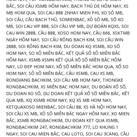
BẮC, SOI CÂU XSMB HÔM NAY, BẠCH THỦ DE HÔM NAY, XS
MB HOM QUA, SOI CAU 888 2NHAY MIEN PHI, XO SÔ MB,
SOI CÂU, CẦU BẠCH THỦ, SOMIENBAC, XÔ SỐ MB, SỐ XO
MB, SOI CAU VIP 888, SOI CẦU VIP MB, DỰ ĐOÁN KQXS, SOI
CAU WIN 2888, CẦU 888, XOSO HOM NAY, CẦU 666, XSKTMB
NGÀY HÔM NAY, SOI CÂU RÔNG BACH KIM, SOI CẦU WIN
2888, SOI RÔNG BACH KIM, DU DOAN KQ XSMB, XO SỐ
HOM NAY, SO XÔ MIÊN BẮC, KẾT QUẢ SỔ XÔ MIÊN BẮC
HÔM NAY, XSMB XSMN KẾT QUẢ XỐ SỐ MIỀN BẮC HÔM
NAY, LO ĐEP HOM NAY, XỔ SỐ MIỀN BẮC HOM QUA, XỔ SO
HOM NAY, SÔ XÔ MIÊN BÂC, CÂU XSMB, CAU XS MB,
RONGVANG BACHKIM, SOI CẦU MB HOM NAY, THONGKE
RONGBACHKIM, XS MIÊN BAC HOM NAY, DU ĐOÁN XỔ SỐ,
DU DOAN XO SỐ, DU DOAN KẾT QUẢ XỔ SỐ MIỀN BẮC, KẾT
QUA MB, KQ XSMB HOM NAY, KQ XS MB HOM NAY,
KETQUAXOSO MIENBAC, SOI CÂU 88, XS HÀ NỘI HOM NAY,
SOI CẦU XS MB, XÔ SÔ MIÊN BĂC NGAY HÔM NAY, XO MIEN
BẮC, XSMB RONGBACHKIM, DU ĐOAN KET QUA XSMB,
RONGBACHKIM 247, RONGBACHKIM 777, LO KHUNG 1
NGAY, SOI CAU MIEN BẮC, CAU LOTO, SOI CAU 3CANG, CẦU