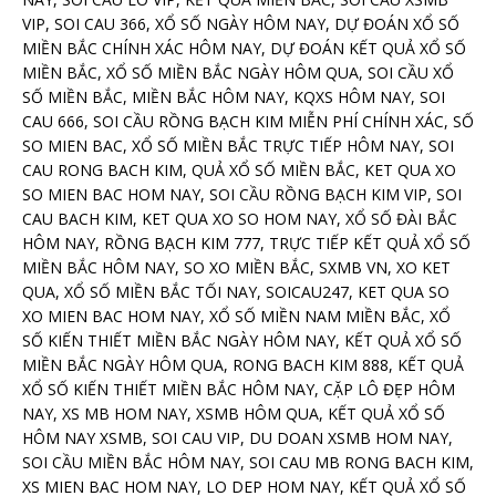
VIP, SOI CAU 366, XỔ SỐ NGÀY HÔM NAY, DỰ ĐOÁN XỔ SỐ
MIỀN BẮC CHÍNH XÁC HÔM NAY, DỰ ĐOÁN KẾT QUẢ XỔ SỐ
MIỀN BẮC, XỔ SỐ MIỀN BẮC NGÀY HÔM QUA, SOI CẦU XỔ
SỐ MIỀN BẮC, MIỀN BẮC HÔM NAY, KQXS HÔM NAY, SOI
CAU 666, SOI CẦU RỒNG BẠCH KIM MIỄN PHÍ CHÍNH XÁC, SỐ
SO MIEN BAC, XỔ SỐ MIỀN BẮC TRỰC TIẾP HÔM NAY, SOI
CAU RONG BACH KIM, QUẢ XỔ SỐ MIỀN BẮC, KET QUA XO
SO MIEN BAC HOM NAY, SOI CẦU RỒNG BẠCH KIM VIP, SOI
CAU BACH KIM, KET QUA XO SO HOM NAY, XỔ SỐ ĐÀI BẮC
HÔM NAY, RỒNG BẠCH KIM 777, TRỰC TIẾP KẾT QUẢ XỔ SỐ
MIỀN BẮC HÔM NAY, SO XO MIỀN BẮC, SXMB VN, XO KET
QUA, XỔ SỐ MIỀN BẮC TỐI NAY, SOICAU247, KET QUA SO
XO MIEN BAC HOM NAY, XỔ SỐ MIỀN NAM MIỀN BẮC, XỔ
SỐ KIẾN THIẾT MIỀN BẮC NGÀY HÔM NAY, KẾT QUẢ XỔ SỐ
MIỀN BẮC NGÀY HÔM QUA, RONG BACH KIM 888, KẾT QUẢ
XỔ SỐ KIẾN THIẾT MIỀN BẮC HÔM NAY, CẶP LÔ ĐẸP HÔM
NAY, XS MB HOM NAY, XSMB HÔM QUA, KẾT QUẢ XỔ SỐ
HÔM NAY XSMB, SOI CAU VIP, DU DOAN XSMB HOM NAY,
SOI CẦU MIỀN BẮC HÔM NAY, SOI CAU MB RONG BACH KIM,
XS MIEN BAC HOM NAY, LO DEP HOM NAY, KẾT QUẢ XỔ SỐ