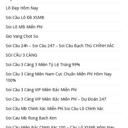
Lô Đẹp Hôm Nay
Soi Cầu Lô Đề XSMB
Soi Lô MB Miễn Phí
Gio Vang Chot So
Soi Cầu 24h – Soi Cầu 247 – Soi Cầu Bạch Thủ CHÍNH XÁC
SOI CẦU 3 CÀNG
Soi Cầu 3 Càng 3 Miền Tỷ Lệ Trúng 99%
Soi Cầu 3 Càng Miền Nam Cực Chuẩn Miễn Phí Hôm Nay
100%
Soi Cầu 3 Càng VIP Miền Bắc Miễn Phí
Soi Cầu 3 Càng VIP Miền Bắc Miễn Phí – Dự Đoán 247
Soi Cầu Mb Chính Xác Miễn Phí Soi Cầu Lô Chính Xác
Soi Cau Mb Rong Bach Kim
Soi Cầu Miền Bắc Chính Xác 100 – Cầu Lô XSMB Hôm Nay