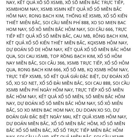
NAY, KẾT QUẢ XỔ SỐ XSMB, XỔ SỐ MIỀN BẮC TRỰC TIẾP,
XSMBHOM NAY, XSMB XSMN KẾT QUẢ XỔ SỐ MIỀN BẮC
HÔM NAY, RONG BẠCH KIM, THỐNG KÊ XSMB, XỔ SỐ KIẾN
THIẾT MIÊN BẮC, SOI CẦU MIỄN PHÍ 888, XO SO MIEN BAC
HOM NAY, SỔ XÔ MIÊN BẮC HÔM NAY, SOI CẦU 666, TRỰC
TIẾP KẾT QUẢ XỔ SỐ MIỀN BẮC, CAU MB, RÔNG BẠCH KIM,
KẾT QUẢ XỔ SỐ KIẾN THIẾT MIỀN BẮC, KQXSMB HÔM NAY,
DỰ ĐOÁN SỐ DE HÔM NAY, KẾT QUẢ XỔ SỐ MIỀN BẮC HÔM
QUA, SOI CAU XSMB, TOP RỒNG BẠCH KIM, XỔ SỐ HÔM
NAY MIỀN BẮC, SOI CÂU 366, XSMB TRỰC TIẾP, XỔ SỐ HÔM
QUA, RONG BACH KIM 666, XỔ SỐ MB, KQ XSMB HÔM NAY,
TRỰC TIẾP XSMB, SỐ KẾT QUẢ GIẢI ĐẶC BIỆT, DỰ ĐOÁN XỔ
SỐ, XO SO NET, XỔ SỐ ĐÀI MIỀN BẮC, SOI CAU 888, SOI CẦU
XSMB MIỄN PHÍ NGÀY HÔM NAY, TRỰC TIẾP XỔ SỐ MIỀN
BẮC HÔM NAY, KẾT QUẢ XỔ SỐ MIỀN, SỐ MIỀN BẮC HÔM
NAY, DỰ ĐOÁN XỔ SỐ MIỀN BẮC HÔM NAY, SỔ XÔ MIÊN
BẮC, SO XO MIEN BAC HOM NAY, DU DOAN XO SO, DỰ
ĐOÁN GIẢI ĐẶC BIỆT NGÀY MAI, KẾT QUẢ XSMB HÔM NAY,
DỰ ĐOÁN MIỀN BẮC, XỔ SỐ MIỀN BẮC HÔM, XỔ SỐ MIỀN
BẮC XỔ SỐ MIỀN BẮC, XỔ SỐ TRỰC TIẾP MIỀN BẮC HÔM
NAY, SOI CẦU LÔ VIP, KẾT QUẢ MIỀN BẮC, SOI CẦU XSMB