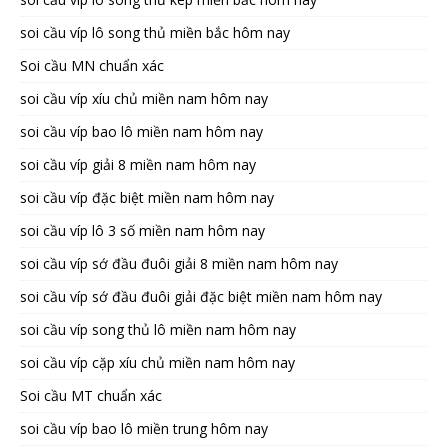
soi cầu víp lô song thủ miền bắc hôm nay
Soi cầu MN chuẩn xác
soi cầu víp xíu chủ miền nam hôm nay
soi cầu víp bao lô miền nam hôm nay
soi cầu víp giải 8 miền nam hôm nay
soi cầu víp đặc biệt miền nam hôm nay
soi cầu víp lô 3 số miền nam hôm nay
soi cầu víp sớ đầu đuôi giải 8 miền nam hôm nay
soi cầu víp sớ đầu đuôi giải đặc biệt miền nam hôm nay
soi cầu víp song thủ lô miền nam hôm nay
soi cầu víp cặp xíu chủ miền nam hôm nay
Soi cầu MT chuẩn xác
soi cầu víp bao lô miền trung hôm nay