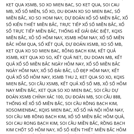
KET QUA XSMB, SO XO MIEN BAC, SO KET QUA, SOI CAU
MB, XỔ SỐ MIỀN, SỐ XO, DU ĐOAN XO SO MIEN BAC, SỐ
MIỀN BẮC, XO SO HOM NAY, DỰ ĐOÁN XỔ SỐ MIỀN BẮC, XỔ
SỐ KIẾN THIẾT MIỀN BẮC, TRỰC TIẾP XỔ SỐ MIỀN BẮC, XỔ
SỐ TRỰC TIẾP MIỀN BẮC, THỐNG KÊ GIẢI ĐẶC BIỆT, KQXS
MIỀN BẮC, XÔ SỐ HÔM NAY, XSMB HÔM NAY, XỔ SỐ MIỀN
BẮC HÔM QUA, SỔ KẾT QUẢ, DỰ ĐOÁN XSMB, XO SỐ MB,
KET QUA XO SO MIEN BAC, RÔNG BACH KIM, KẾT QUẢ
XSMB, KET QUA XO SO, KẾT QUẢ NET, DU DOAN MB, KẾT
QUẢ XỔ SỐ MIỀN BẮC NGÀY HÔM NAY, XỔ SỐ MIỀN BẮC
NGÀY HÔM NAY, XỔ SỐ ĐÀI BẮC, LÔ ĐẸP HÔM NAY, KẾT
QUẢ XỔ SỐ HÔM NAY, XSMB THU 2, KET QUA SO XO, KQXS
MIEN BẮC, SOI CẦU XSMB, KẾT QUẢ XỔ SỐ MB, XÔ SỐ HÔM
NAY MIỀN BẮC, KET QUA SO XO MIEN BAC, SOI CẦU DỰ
ĐOÁN XSMB CHÍNH XÁC 100, DU ĐOÁN MB, SOI CẦU 888,
THỐNG KÊ XỔ SỐ MIỀN BẮC, SOI CẦU RỒNG BẠCH KIM,
XOSOMIENBAC, KQXS MIEN BAC, XỔ SỐ HÀ NỘI HÔM NAY,
SOI CẦU MB RỒNG BẠCH KIM, XỔ SỐ MIỀN BẮC HÔM QUẢ,
SOI CAU RONG BẠCH KIM, SOI CẦU MIỀN BẮC, RỒNG BẠCH
KIM CHỐT SỐ HÔM NAY, XỔ SỐ KIẾN THIẾT MIỀN BẮC HÔM