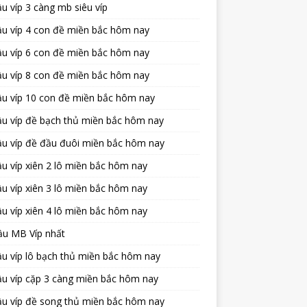
ầu víp 3 càng mb siêu víp
ầu víp 4 con đề miền bắc hôm nay
ầu víp 6 con đề miền bắc hôm nay
ầu víp 8 con đề miền bắc hôm nay
ầu víp 10 con đề miền bắc hôm nay
ầu víp đề bạch thủ miền bắc hôm nay
ầu víp đề đầu đuôi miền bắc hôm nay
ầu víp xiên 2 lô miền bắc hôm nay
ầu víp xiên 3 lô miền bắc hôm nay
ầu víp xiên 4 lô miền bắc hôm nay
ầu MB Víp nhất
ầu víp lô bạch thủ miền bắc hôm nay
ầu víp cặp 3 càng miền bắc hôm nay
ầu víp đề song thủ miền bắc hôm nay