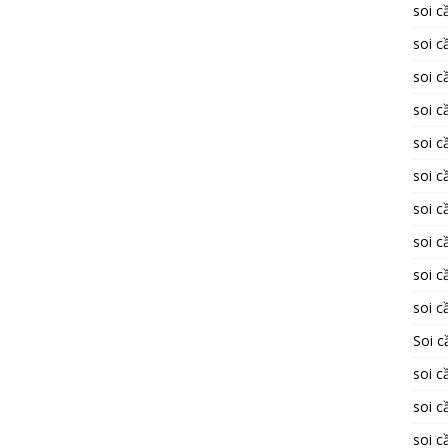
soi c
soi c
soi c
soi c
soi c
soi c
soi c
soi c
soi c
soi c
Soi c
soi c
soi c
soi c