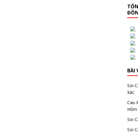
TỔN
ĐỒ
BÀI 
Soi C
Xác
Cau 
Hôm 
Soi C
Soi C