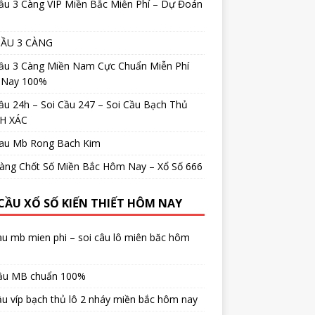
ầu 3 Càng VIP Miền Bắc Miễn Phí – Dự Đoán
CẦU 3 CÀNG
Cầu 3 Càng Miền Nam Cực Chuẩn Miễn Phí
Nay 100%
ầu 24h – Soi Cầu 247 – Soi Cầu Bạch Thủ
H XÁC
Cau Mb Rong Bach Kim
Vàng Chốt Số Miền Bắc Hôm Nay – Xổ Số 666
 CẦU XỔ SỐ KIẾN THIẾT HÔM NAY
au mb mien phi – soi câu lô miên băc hôm
cầu MB chuẩn 100%
ầu víp bạch thủ lô 2 nháy miền bắc hôm nay