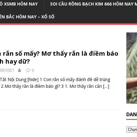
 LÔ XSMB HÔM NAY
SOI CẦU RỒNG BẠCH KIM 666 HÔM NAY M
ỀN BẮC HÔM NAY – XỔ SỐ
 rắn số mấy? Mơ thấy rắn là điềm báo
h hay dữ?
06/2021
0
ắt Nội Dung [hide] 1 Con rắn số mấy đánh đề dễ trúng
 2 Mơ thấy rắn là điềm báo gì? 3 1. Mơ thấy rắn cắn
[…]
DAN