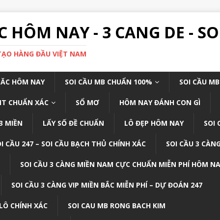
 HÔM NAY - 3 CANG DE - SO
TẠO HÀNG ĐẦU VIỆT NAM
 BĂC HÔM NAY
SOI CẦU MB CHUẨN 100%
SOI CẦU MB
MT CHUẨN XÁC
SỔ MƠ
HÔM NAY ĐÁNH CON GÌ
3 MIỀN
LẤY SỐ ĐỀ CHUẨN
LÔ ĐẸP HÔM NAY
SOI 
OI CẦU 247 – SOI CẦU BẠCH THỦ CHÍNH XÁC
SOI CẦU 3 CÀN
SOI CẦU 3 CÀNG MIỀN NAM CỰC CHUẨN MIỄN PHÍ HÔM N
SOI CẦU 3 CÀNG VIP MIỀN BẮC MIỄN PHÍ – DỰ ĐOÁN 247
 LÔ CHÍNH XÁC
SOI CAU MB RONG BACH KIM