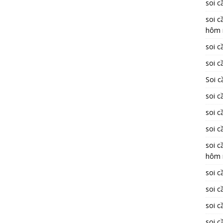
soi c
soi c
hôm 
soi c
soi c
Soi 
soi c
soi c
soi c
soi c
hôm 
soi c
soi c
soi c
soi c