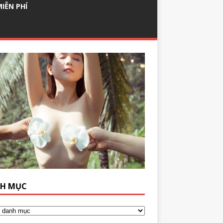
IỄN PHÍ
H MỤC