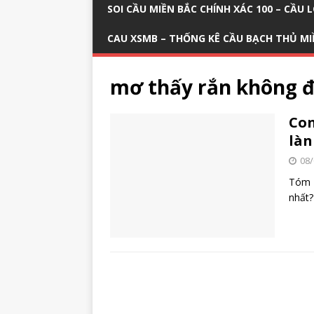
SOI CẦU MIỀN BẮC CHÍNH XÁC 100 – CẦU
CAU XSMB – THỐNG KÊ CẦU BẠCH THỦ MI
mơ thấy rắn không 
Con
làn
08/
Tóm T
nhất?