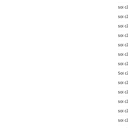
soi c
soi c
soi c
soi c
soi c
soi c
soi c
Soi 
soi c
soi c
soi c
soi c
soi c