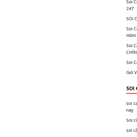
Soi C
247
SOI 
Soi 
Hôm 
Soi C
CHÍN
Soi 
Giờ 
SOI
soi c
nay
Soi 
soi c