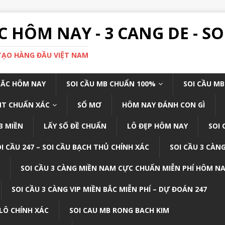
 HÔM NAY - 3 CANG DE - SO
TẠO HÀNG ĐẦU VIỆT NAM
 BĂC HÔM NAY
SOI CẦU MB CHUẨN 100%
SOI CẦU MB
MT CHUẨN XÁC
SỔ MƠ
HÔM NAY ĐÁNH CON GÌ
3 MIỀN
LẤY SỐ ĐỀ CHUẨN
LÔ ĐẸP HÔM NAY
SOI 
OI CẦU 247 – SOI CẦU BẠCH THỦ CHÍNH XÁC
SOI CẦU 3 CÀN
SOI CẦU 3 CÀNG MIỀN NAM CỰC CHUẨN MIỄN PHÍ HÔM N
SOI CẦU 3 CÀNG VIP MIỀN BẮC MIỄN PHÍ – DỰ ĐOÁN 247
 LÔ CHÍNH XÁC
SOI CAU MB RONG BACH KIM