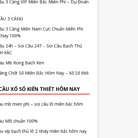
ầu 3 Càng VIP Miền Bắc Miễn Phí – Dự Đoán
CẦU 3 CÀNG
Cầu 3 Càng Miền Nam Cực Chuẩn Miễn Phí
Nay 100%
ầu 24h – Soi Cầu 247 – Soi Cầu Bạch Thủ
H XÁC
Cau Mb Rong Bach Kim
Vàng Chốt Số Miền Bắc Hôm Nay – Xổ Số 666
 CẦU XỔ SỐ KIẾN THIẾT HÔM NAY
au mb mien phi – soi câu lô miên băc hôm
cầu MB chuẩn 100%
ầu víp bạch thủ lô 2 nháy miền bắc hôm nay