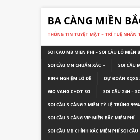
BA CÀNG MIỀN BẮC
THÔNG TIN TUYỆT MẬT – TRÍ TUỆ NHÂN 
SOI CAU MB MIEN PHI – SOI CÂU LÔ MIÊN
SOI CẦU MN CHUẨN XÁC
SOI CẦU 
KINH NGHIỆM LÔ ĐỀ
DỰ ĐOÁN KQXS 
GIO VANG CHOT SO
SOI CẦU 24H – S
SOI CẦU 3 CÀNG 3 MIỀN TỶ LỆ TRÚNG 99%
SOI CẦU 3 CÀNG VIP MIỀN BẮC MIỄN PHÍ
SOI CẦU MB CHÍNH XÁC MIỄN PHÍ SOI CẦU