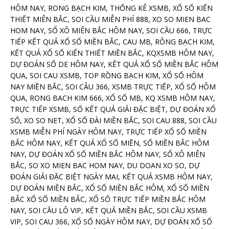
HÔM NAY, RONG BẠCH KIM, THỐNG KÊ XSMB, XỔ SỐ KIẾN
THIẾT MIÊN BẮC, SOI CẦU MIỄN PHÍ 888, XO SO MIEN BAC
HOM NAY, SỔ XÔ MIÊN BẮC HÔM NAY, SOI CẦU 666, TRỰC
TIẾP KẾT QUẢ XỔ SỐ MIỀN BẮC, CAU MB, RÔNG BẠCH KIM,
KẾT QUẢ XỔ SỐ KIẾN THIẾT MIỀN BẮC, KQXSMB HÔM NAY,
DỰ ĐOÁN SỐ DE HÔM NAY, KẾT QUẢ XỔ SỐ MIỀN BẮC HÔM
QUA, SOI CAU XSMB, TOP RỒNG BẠCH KIM, XỔ SỐ HÔM
NAY MIỀN BẮC, SOI CÂU 366, XSMB TRỰC TIẾP, XỔ SỐ HÔM
QUA, RONG BACH KIM 666, XỔ SỐ MB, KQ XSMB HÔM NAY,
TRỰC TIẾP XSMB, SỐ KẾT QUẢ GIẢI ĐẶC BIỆT, DỰ ĐOÁN XỔ
SỐ, XO SO NET, XỔ SỐ ĐÀI MIỀN BẮC, SOI CAU 888, SOI CẦU
XSMB MIỄN PHÍ NGÀY HÔM NAY, TRỰC TIẾP XỔ SỐ MIỀN
BẮC HÔM NAY, KẾT QUẢ XỔ SỐ MIỀN, SỐ MIỀN BẮC HÔM
NAY, DỰ ĐOÁN XỔ SỐ MIỀN BẮC HÔM NAY, SỔ XÔ MIÊN
BẮC, SO XO MIEN BAC HOM NAY, DU DOAN XO SO, DỰ
ĐOÁN GIẢI ĐẶC BIỆT NGÀY MAI, KẾT QUẢ XSMB HÔM NAY,
DỰ ĐOÁN MIỀN BẮC, XỔ SỐ MIỀN BẮC HÔM, XỔ SỐ MIỀN
BẮC XỔ SỐ MIỀN BẮC, XỔ SỐ TRỰC TIẾP MIỀN BẮC HÔM
NAY, SOI CẦU LÔ VIP, KẾT QUẢ MIỀN BẮC, SOI CẦU XSMB
VIP, SOI CAU 366, XỔ SỐ NGÀY HÔM NAY, DỰ ĐOÁN XỔ SỐ