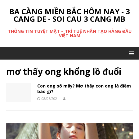
BA CÀNG MIỀN BẮC HÔM NAY - 3
CANG DE - SOI CAU 3 CANG MB
THÔNG TIN TUYỆT MẬT – TRÍ TUỆ NHÂN TẠO HÀNG ĐẦU
VIỆT NAM
mơ thấy ong khổng lồ đuổi
Con ong số mấy? Mơ thấy con ong là điềm
báo gì?
08/06/2021