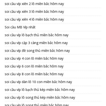
soi cầu víp xiên 2 lô miền bắc hôm nay
soi cầu víp xiên 3 lô miền bắc hôm nay
soi cầu víp xiên 4 lô miền bắc hôm nay
Soi cầu MB Víp nhất
soi cầu víp lô bạch thủ miền bắc hôm nay
soi cầu víp cặp 3 càng miền bắc hôm nay
soi cầu víp đề song thủ miền bắc hôm nay
soi cầu víp 4 con lô miền bắc hôm nay
soi cầu víp 6 con lô miền bắc hôm nay
soi cầu víp 8 con lô miền bắc hôm nay
soi cầu víp dàn lô 10 con miền bắc hôm nay
soi cầu víp lô bạch thủ kép miền bắc hôm nay
soi cầu víp lô song thủ kép miền bắc hôm nay
soi cầu víp lô song thủ miền bắc hôm nay